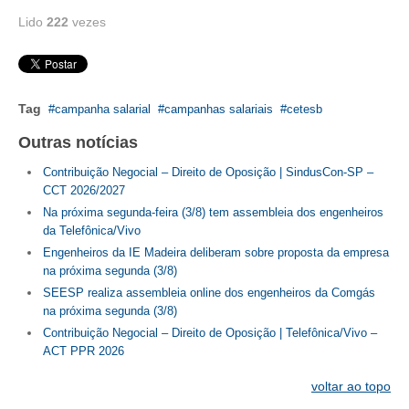
Lido
222
vezes
CONTRIBUIÇÕES
CONTRIBUIÇÃO ASSISTENCIAL
CONTRIBUIÇÃO ASSOCIATIVA OU ANUIDADE DE SÓCIO
Tag
campanha salarial
campanhas salariais
cetesb
Outras notícias
CONTRIBUIÇÃO SINDICAL URBANA
Contribuição Negocial – Direito de Oposição | SindusCon-SP –
REVISÃO DE APOSENTADORIA
CCT 2026/2027
Na próxima segunda-feira (3/8) tem assembleia dos engenheiros
FGTS EXPURGOS
da Telefônica/Vivo
Engenheiros da IE Madeira deliberam sobre proposta da empresa
FGTS CORREÇÃO
na próxima segunda (3/8)
SEESP realiza assembleia online dos engenheiros da Comgás
LEGISLAÇÃO
na próxima segunda (3/8)
LEI 4.950-A/1966 – PISO SALARIAL
Contribuição Negocial – Direito de Oposição | Telefônica/Vivo –
ACT PPR 2026
LEI 5.194/1966 – REGULAMENTAÇÃO DA PROFISSÃO
voltar ao topo
LEI 6.496/1977 – ART