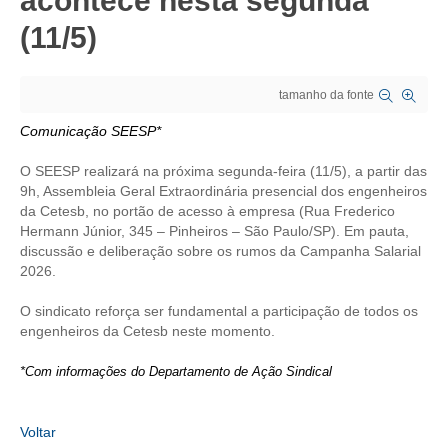
acontece nesta segunda
(11/5)
CRESCE BRASIL
CONSELHO TECNOLÓGICO
tamanho da fonte
HISTÓRICO E ATUAÇÃO
Comunicação SEESP*
COMPOSIÇÃO
O SEESP realizará na próxima segunda-feira (11/5), a partir das
9h, Assembleia Geral Extraordinária presencial dos engenheiros
CONSELHOS ASSESSORES
da Cetesb, no portão de acesso à empresa (Rua Frederico
Hermann Júnior, 345 – Pinheiros – São Paulo/SP). Em pauta,
PERSONALIDADES DA TECNOLOGIA
discussão e deliberação sobre os rumos da Campanha Salarial
2026.
NÚCLEO DA MULHER ENGENHEIRA
O sindicato reforça ser fundamental a participação de todos os
TRANSPARÊNCIA
engenheiros da Cetesb neste momento.
JURÍDICO
*Com informações do Departamento de Ação Sindical
CONSULTORIA
Voltar
ACORDOS, CONVENÇÕES E DISSÍDIOS