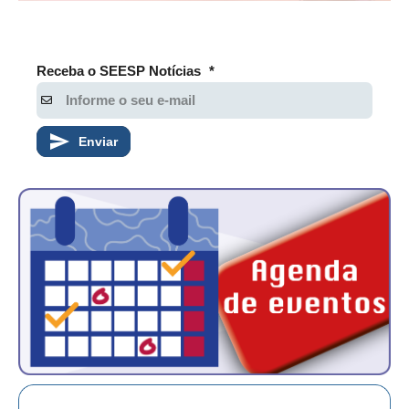
CONSÓRCIOS
CAMPANHAS SALARIAIS
Receba o SEESP Notícias
*
COMUNICAÇÃO
PALAVRA DO MURILO
Enviar
NOTÍCIAS
CONTEÚDO ESPECIAL
JORNAL DO ENGENHEIRO
AGENDA
SEESP NOTÍCIAS
NOTÍCIAS NO WHATSAPP
FOTOS