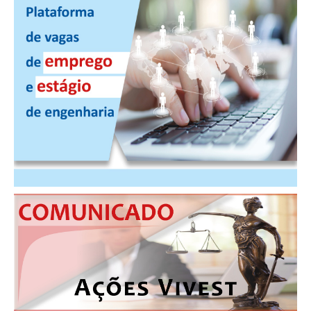
CONTATO
CURSOS
ENGENHEIRO EMPREENDEDOR
SEESP EDUCAÇÃO
PLATAFORMAS GRATUITAS
BENEFÍCIOS
APOSENTADORIA
CONVÊNIOS
PLANO DE SAÚDE
SEESPPREV