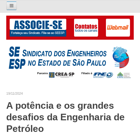
Pesquisar...
O SINDICATO
APRESENTAÇÃO
PALAVRA DO PRESIDENTE
DIRETORIA
DIRETORIA
19/11/2024
LIVRO GESTÃO 2026-2029
A potência e os grandes
SUBSEDES SINDICAIS
desafios da Engenharia de
GALERIA EX-PRESIDENTES
Petróleo
ORGANOGRAMA