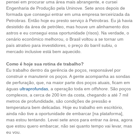
PUBLICAÇÕES
pensei em procurar uma área mais abrangente, e cursei
Engenharia de Produção pela Uninove. Sete anos depois de
PUBLICIDADE
formada que consegui entrar em uma empresa terceirizada da
Petrobras. Então hoje eu presto serviço à Petrobras. Eu já havia
MANUAL DE REDAÇÃO
desistido da área de petróleo, mas houve um alinhamento dos
astros e eu consegui essa oportunidade (risos). Na verdade, o
RELEASES
cenário econômico melhorou, o Brasil voltou a se tornar um
país atrativo para investidores, o preço do barril subiu, o
mercado inclusive está bem aquecido.
CONTATO
Como é hoje sua rotina de trabalho?
CADASTRO
Eu trabalho dentro da gerência de poços, responsável por
construir e manutenir os poços. A gente acompanha as sondas
ASSOCIE-SE
de perfuração, que, na maior parte dos poços atuais, ficam em
águas
ultraprofundas
, a operação toda em
offshore
. São poços
ATUALIZAÇÃO CADASTRAL
complexos, a cerca de 200 km da costa, chegando a até 7 mil
metros de profundidade, são condições de pressão e
NÚCLEO JOVEM
temperatura bem delicadas. Hoje eu trabalho em escritório,
ainda não tive a oportunidade de embarcar [na plataforma],
mas estou tentando. Levei sete anos para entrar na área, agora
que estou quero embarcar, não sei quanto tempo vai levar, mas
eu vou.