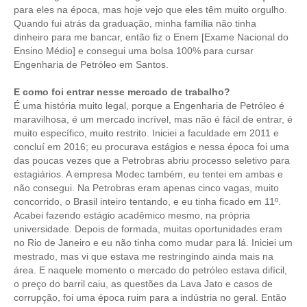
CONSÓRCIOS
para eles na época, mas hoje vejo que eles têm muito orgulho.
Quando fui atrás da graduação, minha família não tinha
CAMPANHAS SALARIAIS
dinheiro para me bancar, então fiz o Enem [Exame Nacional do
Ensino Médio] e consegui uma bolsa 100% para cursar
COMUNICAÇÃO
Engenharia de Petróleo em Santos.
PALAVRA DO MURILO
E como foi entrar nesse mercado de trabalho?
É uma história muito legal, porque a Engenharia de Petróleo é
NOTÍCIAS
maravilhosa, é um mercado incrível, mas não é fácil de entrar, é
muito específico, muito restrito. Iniciei a faculdade em 2011 e
CONTEÚDO ESPECIAL
concluí em 2016; eu procurava estágios e nessa época foi uma
das poucas vezes que a Petrobras abriu processo seletivo para
JORNAL DO ENGENHEIRO
estagiários. A empresa Modec também, eu tentei em ambas e
não consegui. Na Petrobras eram apenas cinco vagas, muito
AGENDA
concorrido, o Brasil inteiro tentando, e eu tinha ficado em 11º.
Acabei fazendo estágio acadêmico mesmo, na própria
SEESP NOTÍCIAS
universidade. Depois de formada, muitas oportunidades eram
no Rio de Janeiro e eu não tinha como mudar para lá. Iniciei um
NOTÍCIAS NO WHATSAPP
mestrado, mas vi que estava me restringindo ainda mais na
área. E naquele momento o mercado do petróleo estava difícil,
FOTOS
o preço do barril caiu, as questões da Lava Jato e casos de
corrupção, foi uma época ruim para a indústria no geral. Então