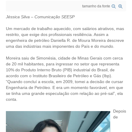
tamanho da fonte
CRESCE BRASIL
Jéssica Silva – Comunicação SEESP
CONSELHO TECNOLÓGICO
Um mercado de trabalho aquecido, com salários atrativos, mas
HISTÓRICO E ATUAÇÃO
restrito, que exige dos profissionais resiliência. Assim a
engenheira de petróleo Daniella R. de Moura Moreira descreve
uma das indústrias mais imponentes do País e do mundo.
COMPOSIÇÃO
Moreira saiu de Simonésia, cidade de Minas Gerais com cerca
CONSELHOS ASSESSORES
de 20 mil habitantes, para ingressar no setor que representa
10% do Produto Interno Bruto (PIB) industrial do Brasil, de
PERSONALIDADES DA TECNOLOGIA
acordo com o Instituto Brasileiro de Petróleo e Gás (Ibp).
“Quando concluí a escola, em 2009, tomei a decisão de cursar
NÚCLEO DA MULHER ENGENHEIRA
Engenharia de Petróleo. E era um momento favorável, em que
se tinha uma grande especulação com relação ao pré-sal”, ela
TRANSPARÊNCIA
conta.
JURÍDICO
Depois
de
CONSULTORIA
ACORDOS, CONVENÇÕES E DISSÍDIOS