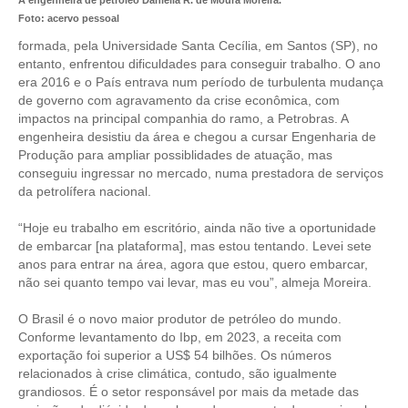
A engenheira de petróleo Daniella R. de Moura Moreira.
Foto: acervo pessoal
RES 1.002/2002 – CÓDIGO DE ÉTICA
formada, pela Universidade Santa Cecília, em Santos (SP), no
entanto, enfrentou dificuldades para conseguir trabalho. O ano
HOMOLOGAÇÕES
era 2016 e o País entrava num período de turbulenta mudança
de governo com agravamento da crise econômica, com
PISO SALARIAL
impactos na principal companhia do ramo, a Petrobras. A
engenheira desistiu da área e chegou a cursar Engenharia de
FIQUE POR DENTRO
Produção para ampliar possiblidades de atuação, mas
conseguiu ingressar no mercado, numa prestadora de serviços
OPORTUNIDADES
da petrolífera nacional.
APRESENTAÇÃO
“Hoje eu trabalho em escritório, ainda não tive a oportunidade
de embarcar [na plataforma], mas estou tentando. Levei sete
EMPREGO E ESTÁGIO
anos para entrar na área, agora que estou, quero embarcar,
não sei quanto tempo vai levar, mas eu vou”, almeja Moreira.
CARREIRA
O Brasil é o novo maior produtor de petróleo do mundo.
AUTÔNOMOS E SERVIÇOS
Conforme levantamento do Ibp, em 2023, a receita com
exportação foi superior a US$ 54 bilhões. Os números
NEWSLETTER
relacionados à crise climática, contudo, são igualmente
grandiosos. É o setor responsável por mais da metade das
GUIA DAS ENGENHARIAS