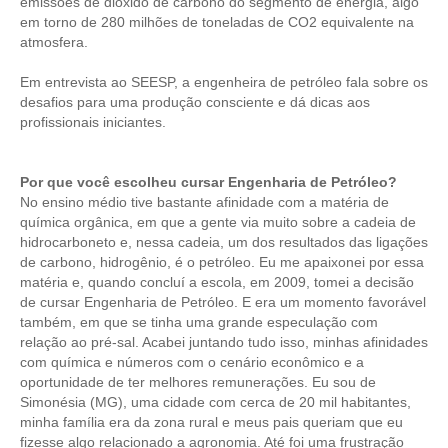
emissões de dióxido de carbono do segmento de energia, algo
em torno de 280 milhões de toneladas de CO2 equivalente na
CONTATO
atmosfera.
CURSOS
Em entrevista ao SEESP, a engenheira de petróleo fala sobre os
desafios para uma produção consciente e dá dicas aos
ENGENHEIRO EMPREENDEDOR
profissionais iniciantes.
SEESP EDUCAÇÃO
Por que você escolheu cursar Engenharia de Petróleo?
No ensino médio tive bastante afinidade com a matéria de
PLATAFORMAS GRATUITAS
química orgânica, em que a gente via muito sobre a cadeia de
hidrocarboneto e, nessa cadeia, um dos resultados das ligações
BENEFÍCIOS
de carbono, hidrogênio, é o petróleo. Eu me apaixonei por essa
matéria e, quando concluí a escola, em 2009, tomei a decisão
APOSENTADORIA
de cursar Engenharia de Petróleo. E era um momento favorável
também, em que se tinha uma grande especulação com
CONVÊNIOS
relação ao pré-sal. Acabei juntando tudo isso, minhas afinidades
com química e números com o cenário econômico e a
PLANO DE SAÚDE
oportunidade de ter melhores remunerações. Eu sou de
Simonésia (MG), uma cidade com cerca de 20 mil habitantes,
SEESPPREV
minha família era da zona rural e meus pais queriam que eu
fizesse algo relacionado a agronomia. Até foi uma frustração