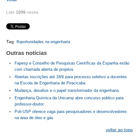
RES 1.002/2002 – CÓDIGO DE ÉTICA
Lido
1096
vezes
HOMOLOGAÇÕES
PISO SALARIAL
Tag
oportunidades na engenharia
FIQUE POR DENTRO
Outras notícias
OPORTUNIDADES
Fapesp e Conselho de Pesquisas Científicas da Espanha estão
com chamada aberta de projetos
APRESENTAÇÃO
Abertas inscrições até 18/6 para processo seletivo a docentes
na Escola de Engenharia de Piracicaba
EMPREGO E ESTÁGIO
Mudança, desafios e o papel transformador da engenharia
Engenharia Química da Unicamp abre concurso público para
CARREIRA
professor-doutor
Poli-USP oferece vaga para pesquisadores e desenvolvedores
AUTÔNOMOS E SERVIÇOS
na área de óleo e gás
NEWSLETTER
voltar ao topo
GUIA DAS ENGENHARIAS