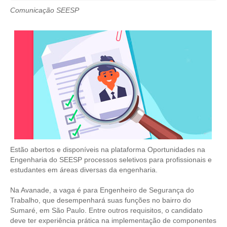
Comunicação SEESP
CRESCE BRASIL
CONSELHO TECNOLÓGICO
HISTÓRICO E ATUAÇÃO
COMPOSIÇÃO
CONSELHOS ASSESSORES
PERSONALIDADES DA TECNOLOGIA
NÚCLEO DA MULHER ENGENHEIRA
Estão abertos e disponíveis na plataforma Oportunidades na
Engenharia do SEESP processos seletivos para profissionais e
TRANSPARÊNCIA
estudantes em áreas diversas da engenharia.
JURÍDICO
Na Avanade, a vaga é para Engenheiro de Segurança do
Trabalho, que desempenhará suas funções no bairro do
CONSULTORIA
Sumaré, em São Paulo. Entre outros requisitos, o candidato
deve ter experiência prática na implementação de componentes
ACORDOS, CONVENÇÕES E DISSÍDIOS