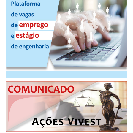
CONSÓRCIOS
CAMPANHAS SALARIAIS
COMUNICAÇÃO
PALAVRA DO MURILO
NOTÍCIAS
CONTEÚDO ESPECIAL
JORNAL DO ENGENHEIRO
AGENDA
SEESP NOTÍCIAS
NOTÍCIAS NO WHATSAPP
FOTOS