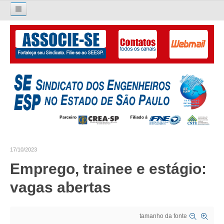
Pesquisar...
O SINDICATO
APRESENTAÇÃO
PALAVRA DO PRESIDENTE
DIRETORIA
DIRETORIA
17/10/2023
LIVRO GESTÃO 2026-2029
Emprego, trainee e estágio:
SUBSEDES SINDICAIS
vagas abertas
GALERIA EX-PRESIDENTES
tamanho da fonte
ORGANOGRAMA