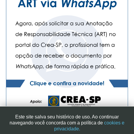
Este site salva seu histórico de uso. Ao continuar
navegando você concorda com a política de
cookies e
privacidade.
SINDICATO DOS ENGENHEIROS NO ESTADO DE SÃO PAULO