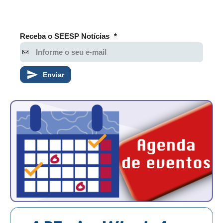
PUBLICAÇÕES
PUBLICIDADE
Receba o SEESP Notícias
*
MANUAL DE REDAÇÃO
RELEASES
Enviar
CONTATO
CADASTRO
ASSOCIE-SE
ATUALIZAÇÃO CADASTRAL
NÚCLEO JOVEM