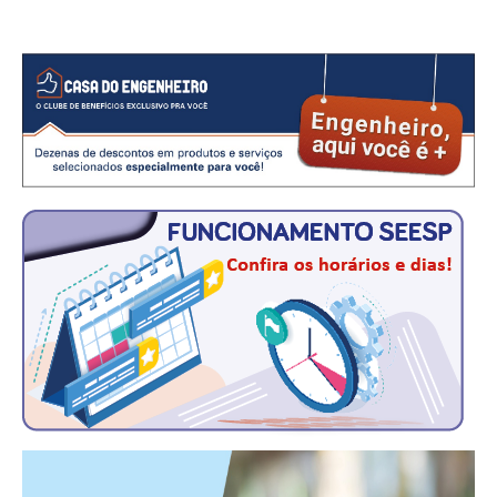
CONTATO
CURSOS
ENGENHEIRO EMPREENDEDOR
SEESP EDUCAÇÃO
PLATAFORMAS GRATUITAS
BENEFÍCIOS
APOSENTADORIA
CONVÊNIOS
PLANO DE SAÚDE
SEESPPREV