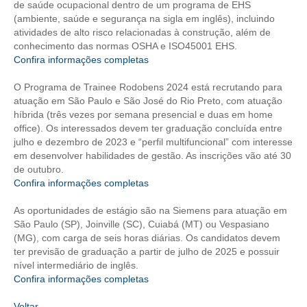
de saúde ocupacional dentro de um programa de EHS
(ambiente, saúde e segurança na sigla em inglês), incluindo
CONTRIBUIÇÕES
atividades de alto risco relacionadas à construção, além de
conhecimento das normas OSHA e ISO45001 EHS.
CONTRIBUIÇÃO ASSISTENCIAL
Confira informações completas
CONTRIBUIÇÃO ASSOCIATIVA OU ANUIDADE DE SÓCIO
O Programa de Trainee Rodobens 2024 está recrutando para
atuação em São Paulo e São José do Rio Preto, com atuação
CONTRIBUIÇÃO SINDICAL URBANA
híbrida (três vezes por semana presencial e duas em home
office). Os interessados devem ter graduação concluída entre
REVISÃO DE APOSENTADORIA
julho e dezembro de 2023 e “perfil multifuncional” com interesse
em desenvolver habilidades de gestão. As inscrições vão até 30
FGTS EXPURGOS
de outubro.
Confira informações completas
FGTS CORREÇÃO
As oportunidades de estágio são na Siemens para atuação em
LEGISLAÇÃO
São Paulo (SP), Joinville (SC), Cuiabá (MT) ou Vespasiano
(MG), com carga de seis horas diárias. Os candidatos devem
LEI 4.950-A/1966 – PISO SALARIAL
ter previsão de graduação a partir de julho de 2025 e possuir
nível intermediário de inglês.
LEI 5.194/1966 – REGULAMENTAÇÃO DA PROFISSÃO
Confira informações completas
LEI 6.496/1977 – ART
Voltar