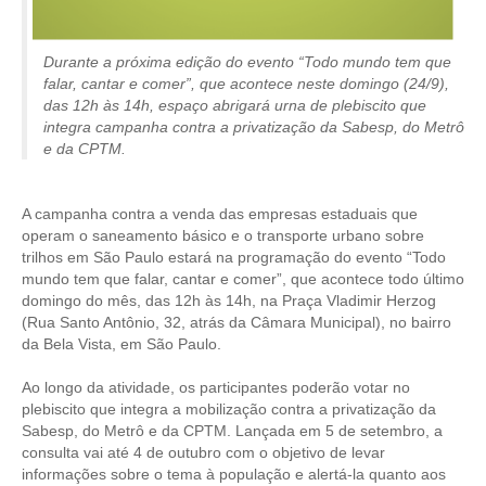
CONTRIBUIÇÕES
Durante a próxima edição do evento “Todo mundo tem que
CONTRIBUIÇÃO ASSISTENCIAL
falar, cantar e comer”, que acontece neste domingo (24/9),
das 12h às 14h, espaço abrigará urna de plebiscito que
integra campanha contra a privatização da Sabesp, do Metrô
CONTRIBUIÇÃO ASSOCIATIVA OU ANUIDADE DE SÓCIO
e da CPTM.
CONTRIBUIÇÃO SINDICAL URBANA
A campanha contra a venda das empresas estaduais que
REVISÃO DE APOSENTADORIA
operam o saneamento básico e o transporte urbano sobre
trilhos em São Paulo estará na programação do evento “Todo
FGTS EXPURGOS
mundo tem que falar, cantar e comer”, que acontece todo último
domingo do mês, das 12h às 14h, na Praça Vladimir Herzog
FGTS CORREÇÃO
(Rua Santo Antônio, 32, atrás da Câmara Municipal), no bairro
da Bela Vista, em São Paulo.
LEGISLAÇÃO
Ao longo da atividade, os participantes poderão votar no
LEI 4.950-A/1966 – PISO SALARIAL
plebiscito que integra a mobilização contra a privatização da
Sabesp, do Metrô e da CPTM. Lançada em 5 de setembro, a
LEI 5.194/1966 – REGULAMENTAÇÃO DA PROFISSÃO
consulta vai até 4 de outubro com o objetivo de levar
informações sobre o tema à população e alertá-la quanto aos
LEI 6.496/1977 – ART