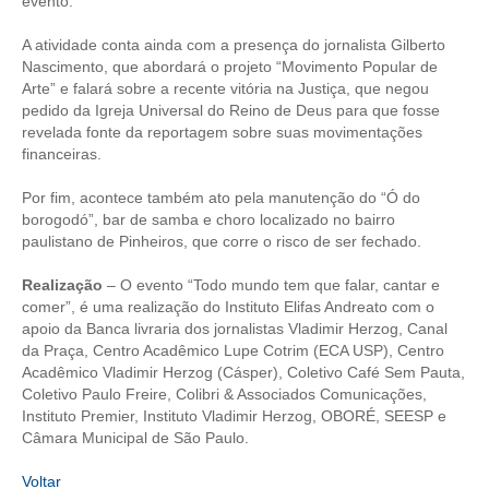
CONSÓRCIOS
evento.
CAMPANHAS SALARIAIS
A atividade conta ainda com a presença do jornalista Gilberto
Nascimento, que abordará o projeto “Movimento Popular de
Arte” e falará sobre a recente vitória na Justiça, que negou
COMUNICAÇÃO
pedido da Igreja Universal do Reino de Deus para que fosse
revelada fonte da reportagem sobre suas movimentações
PALAVRA DO MURILO
financeiras.
NOTÍCIAS
Por fim, acontece também ato pela manutenção do “Ó do
borogodó”, bar de samba e choro localizado no bairro
CONTEÚDO ESPECIAL
paulistano de Pinheiros, que corre o risco de ser fechado.
JORNAL DO ENGENHEIRO
Realização
– O evento “Todo mundo tem que falar, cantar e
comer”, é uma realização do Instituto Elifas Andreato com o
AGENDA
apoio da Banca livraria dos jornalistas Vladimir Herzog, Canal
da Praça, Centro Acadêmico Lupe Cotrim (ECA USP), Centro
SEESP NOTÍCIAS
Acadêmico Vladimir Herzog (Cásper), Coletivo Café Sem Pauta,
Coletivo Paulo Freire, Colibri & Associados Comunicações,
NOTÍCIAS NO WHATSAPP
Instituto Premier, Instituto Vladimir Herzog, OBORÉ, SEESP e
Câmara Municipal de São Paulo.
FOTOS
Voltar