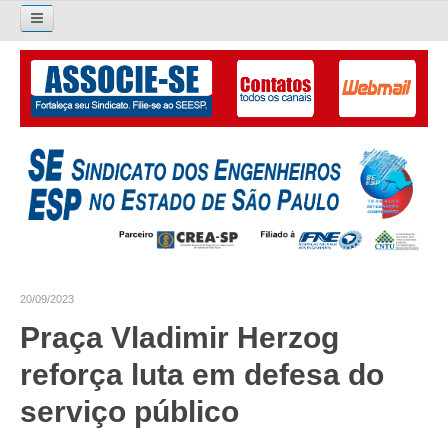
Pesquisar...
O SINDICATO
APRESENTAÇÃO
PALAVRA DO PRESIDENTE
DIRETORIA
DIRETORIA
20/09/2023
LIVRO GESTÃO 2026-2029
Praça Vladimir Herzog
SUBSEDES SINDICAIS
reforça luta em defesa do
GALERIA EX-PRESIDENTES
serviço público
ORGANOGRAMA