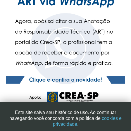
Este site salva seu histórico de uso. Ao continuar
navegando você concorda com a política de
cookies e
privacidade.
SINDICATO DOS ENGENHEIROS NO ESTADO DE SÃO PAULO