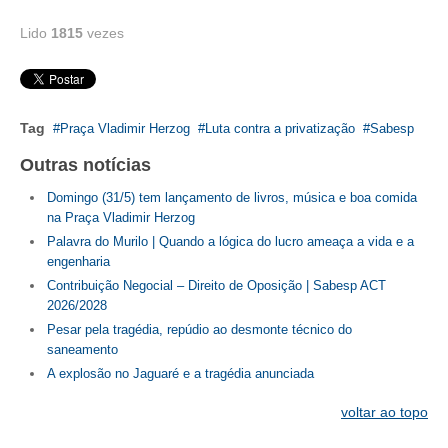
PUBLICAÇÕES
Lido
1815
vezes
PUBLICIDADE
MANUAL DE REDAÇÃO
RELEASES
Tag
Praça Vladimir Herzog
Luta contra a privatização
Sabesp
Outras notícias
CONTATO
Domingo (31/5) tem lançamento de livros, música e boa comida
CADASTRO
na Praça Vladimir Herzog
Palavra do Murilo | Quando a lógica do lucro ameaça a vida e a
ASSOCIE-SE
engenharia
Contribuição Negocial – Direito de Oposição | Sabesp ACT
ATUALIZAÇÃO CADASTRAL
2026/2028
NÚCLEO JOVEM
Pesar pela tragédia, repúdio ao desmonte técnico do
saneamento
A explosão no Jaguaré e a tragédia anunciada
voltar ao topo