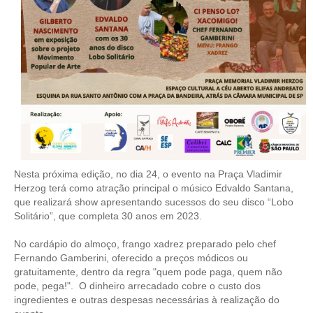
CONTATO
CURSOS
ENGENHEIRO EMPREENDEDOR
SEESP EDUCAÇÃO
PLATAFORMAS GRATUITAS
BENEFÍCIOS
Nesta próxima edição, no dia 24, o evento na Praça Vladimir
Herzog terá como atração principal o músico Edvaldo Santana,
APOSENTADORIA
que realizará show apresentando sucessos do seu disco “Lobo
Solitário”, que completa 30 anos em 2023.
CONVÊNIOS
No cardápio do almoço, frango xadrez preparado pelo chef
PLANO DE SAÚDE
Fernando Gamberini, oferecido a preços módicos ou
gratuitamente, dentro da regra "quem pode paga, quem não
SEESPPREV
pode, pega!". O dinheiro arrecadado cobre o custo dos
ingredientes e outras despesas necessárias à realização do