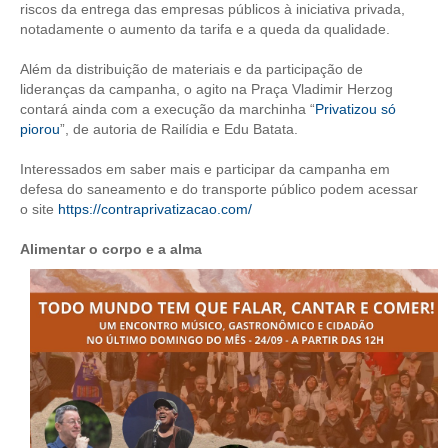
riscos da entrega das empresas públicos à iniciativa privada,
notadamente o aumento da tarifa e a queda da qualidade.
RES 1.002/2002 – CÓDIGO DE ÉTICA
Além da distribuição de materiais e da participação de
HOMOLOGAÇÕES
lideranças da campanha, o agito na Praça Vladimir Herzog
contará ainda com a execução da marchinha “
Privatizou só
PISO SALARIAL
piorou
”, de autoria de Railídia e Edu Batata.
FIQUE POR DENTRO
Interessados em saber mais e participar da campanha em
defesa do saneamento e do transporte público podem acessar
OPORTUNIDADES
o site
https://contraprivatizacao.com/
APRESENTAÇÃO
Alimentar o corpo e a alma
EMPREGO E ESTÁGIO
CARREIRA
AUTÔNOMOS E SERVIÇOS
NEWSLETTER
GUIA DAS ENGENHARIAS