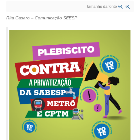
tamanho da fonte
CRESCE BRASIL
Rita Casaro – Comunicação SEESP
CONSELHO TECNOLÓGICO
HISTÓRICO E ATUAÇÃO
COMPOSIÇÃO
CONSELHOS ASSESSORES
PERSONALIDADES DA TECNOLOGIA
NÚCLEO DA MULHER ENGENHEIRA
TRANSPARÊNCIA
JURÍDICO
CONSULTORIA
ACORDOS, CONVENÇÕES E DISSÍDIOS