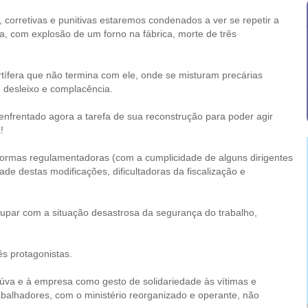
orretivas e punitivas estaremos condenados a ver se repetir a
, com explosão de um forno na fábrica, morte de três
rtífera que não termina com ele, onde se misturam precárias
, desleixo e complacência.
enfrentado agora a tarefa de sua reconstrução para poder agir
!
 normas regulamentadoras (com a cumplicidade de alguns dirigentes
ade destas modificações, dificultadoras da fiscalização e
cupar com a situação desastrosa da segurança do trabalho,
ês protagonistas.
eúva e à empresa como gesto de solidariedade às vítimas e
abalhadores, com o ministério reorganizado e operante, não