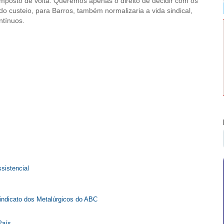
 imposto de volta. Queremos apenas o direito de decidir com os
do custeio, para Barros, também normalizaria a vida sindical,
ntínuos.
ssistencial
Sindicato dos Metalúrgicos do ABC
País