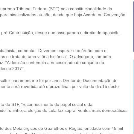
upremo Tribunal Federal (STF) pela constitucionalidade da
r para sindicalizados ou não, desde que haja Acordo ou Convenção
u pró-Contribuição, desde que assegurado o direito de oposição.
.
rabalhista, comenta: “Devemos esperar o acórdão, com o
s se trata de uma vitória histórica”. O advogado, também
 diz: “A decisão contempla a necessidade do conjunto do
 desde 2017”.
sultor parlamentar e foi por anos Diretor de Documentação do
ente será revertida até o prazo final, por volta do dia 15 deste
nto do STF, “reconhecimento do papel social e da
do Toninho, a eleição de Lula faz soprar ventos mais democráticos
ato dos Metalúrgicos de Guarulhos e Região, entidade com 45 mil