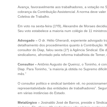
Avança, favoravelmente aos trabalhadores, a votação no S
cobrança da Contribuição Assistencial. A norma deve vale
Coletiva de Trabalho.
Em voto na sexta-feira (1º/9), Alexandre de Moraes decidi
Seu voto estabelece a maioria num colégio de 11 ministros
Advogado –
O dr. Hélio Gherardi, experiente advogado t
detalhamento dos procedimentos quanto à Contribuição. Ma
consultor do Diap, falou sexta (1º) à Agência Sindical. Ele
sindicalismo, afrontado pela reforma trabalhista de Temer,
Consultor –
Antônio Augusto de Queiroz, o Toninho, é con
Diap. Para Toninho, “a maioria já obtida no Supremo dificilm
mês.”
O consultor político e sindical também vê, no posicioname
representatividade das entidades de trabalhadores”. Segun
em várias instâncias do Estado.
Metalúrgico –
Josinaldo José de Barros, preside o Sindic