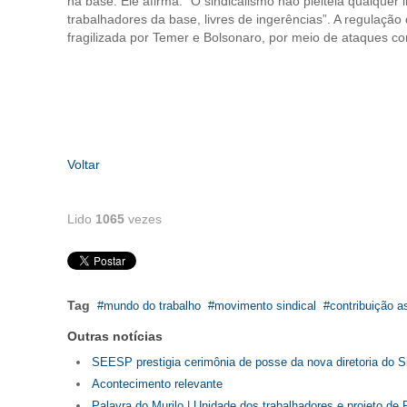
na base. Ele afirma: “O sindicalismo não pleiteia qualquer
trabalhadores da base, livres de ingerências”. A regulação 
fragilizada por Temer e Bolsonaro, por meio de ataques co
Voltar
Lido
1065
vezes
Tag
mundo do trabalho
movimento sindical
contribuição a
Outras notícias
SEESP prestigia cerimônia de posse da nova diretoria do 
Acontecimento relevante
Palavra do Murilo | Unidade dos trabalhadores e projeto de 