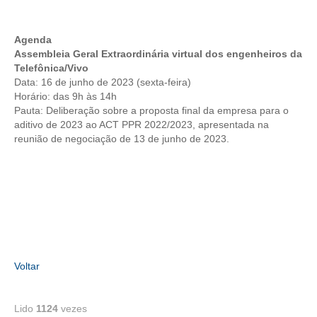
RES 1.002/2002 – CÓDIGO DE ÉTICA
Agenda
Assembleia Geral Extraordinária virtual dos engenheiros da
HOMOLOGAÇÕES
Telefônica/Vivo
Data: 16 de junho de 2023 (sexta-feira)
PISO SALARIAL
Horário: das 9h às 14h
Pauta: Deliberação sobre a proposta final da empresa para o
FIQUE POR DENTRO
aditivo de 2023 ao ACT PPR 2022/2023, apresentada na
reunião de negociação de 13 de junho de 2023.
OPORTUNIDADES
APRESENTAÇÃO
EMPREGO E ESTÁGIO
CARREIRA
AUTÔNOMOS E SERVIÇOS
Voltar
NEWSLETTER
Lido
1124
vezes
GUIA DAS ENGENHARIAS