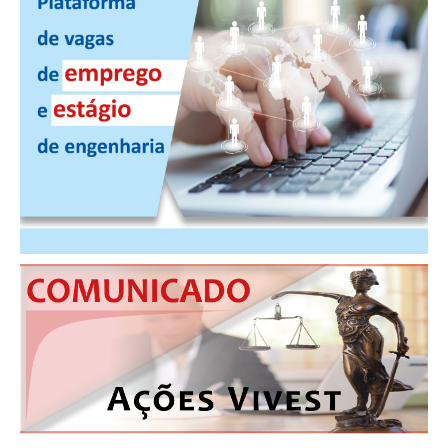
PUBLICAÇÕES
PUBLICIDADE
MANUAL DE REDAÇÃO
RELEASES
CONTATO
CADASTRO
ASSOCIE-SE
ATUALIZAÇÃO CADASTRAL
NÚCLEO JOVEM