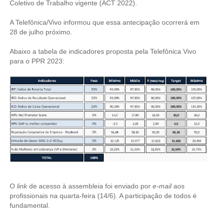
Coletivo de Trabalho vigente (ACT 2022).
CONTRIBUIÇÕES
A Telefônica/Vivo informou que essa antecipação ocorrerá em
28 de julho próximo.
CONTRIBUIÇÃO ASSISTENCIAL
Abaixo a tabela de indicadores proposta pela Telefônica Vivo
CONTRIBUIÇÃO ASSOCIATIVA OU ANUIDADE DE SÓCIO
para o PPR 2023:
CONTRIBUIÇÃO SINDICAL URBANA
REVISÃO DE APOSENTADORIA
FGTS EXPURGOS
FGTS CORREÇÃO
LEGISLAÇÃO
LEI 4.950-A/1966 – PISO SALARIAL
O
link
de acesso à assembleia foi enviado por
e-mail
aos
profissionais na quarta-feira (14/6). A participação de todos é
LEI 5.194/1966 – REGULAMENTAÇÃO DA PROFISSÃO
fundamental.
LEI 6.496/1977 – ART