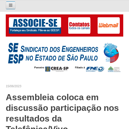
Pesquisar...
O SINDICATO
APRESENTAÇÃO
PALAVRA DO PRESIDENTE
DIRETORIA
DIRETORIA
15/06/2023
LIVRO GESTÃO 2026-2029
Assembleia coloca em
SUBSEDES SINDICAIS
discussão participação nos
GALERIA EX-PRESIDENTES
resultados da
ORGANOGRAMA