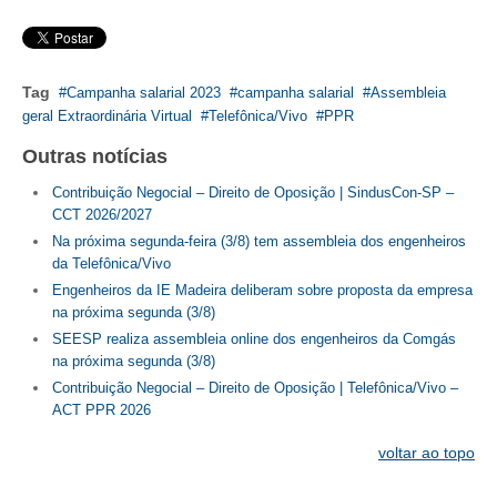
CONTATO
CURSOS
Tag
Campanha salarial 2023
campanha salarial
Assembleia
geral Extraordinária Virtual
Telefônica/Vivo
PPR
ENGENHEIRO EMPREENDEDOR
Outras notícias
SEESP EDUCAÇÃO
Contribuição Negocial – Direito de Oposição | SindusCon-SP –
CCT 2026/2027
PLATAFORMAS GRATUITAS
Na próxima segunda-feira (3/8) tem assembleia dos engenheiros
da Telefônica/Vivo
BENEFÍCIOS
Engenheiros da IE Madeira deliberam sobre proposta da empresa
na próxima segunda (3/8)
APOSENTADORIA
SEESP realiza assembleia online dos engenheiros da Comgás
CONVÊNIOS
na próxima segunda (3/8)
Contribuição Negocial – Direito de Oposição | Telefônica/Vivo –
PLANO DE SAÚDE
ACT PPR 2026
SEESPPREV
voltar ao topo