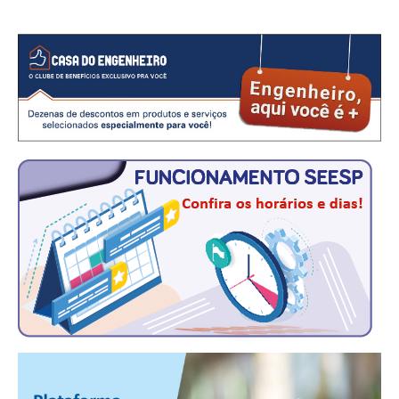
CONSÓRCIOS
CAMPANHAS SALARIAIS
COMUNICAÇÃO
PALAVRA DO MURILO
NOTÍCIAS
CONTEÚDO ESPECIAL
JORNAL DO ENGENHEIRO
AGENDA
SEESP NOTÍCIAS
NOTÍCIAS NO WHATSAPP
FOTOS