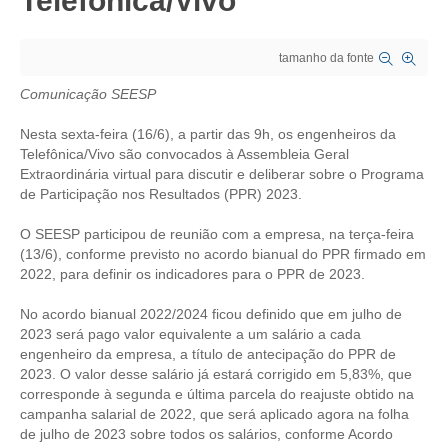
Telefônica/Vivo
CRESCE BRASIL
tamanho da fonte
CONSELHO TECNOLÓGICO
Comunicação SEESP
HISTÓRICO E ATUAÇÃO
Nesta sexta-feira (16/6), a partir das 9h, os engenheiros da
Telefônica/Vivo são convocados à Assembleia Geral
COMPOSIÇÃO
Extraordinária virtual para discutir e deliberar sobre o Programa
de Participação nos Resultados (PPR) 2023.
CONSELHOS ASSESSORES
O SEESP participou de reunião com a empresa, na terça-feira
PERSONALIDADES DA TECNOLOGIA
(13/6), conforme previsto no acordo bianual do PPR firmado em
2022, para definir os indicadores para o PPR de 2023.
NÚCLEO DA MULHER ENGENHEIRA
No acordo bianual 2022/2024 ficou definido que em julho de
TRANSPARÊNCIA
2023 será pago valor equivalente a um salário a cada
engenheiro da empresa, a título de antecipação do PPR de
JURÍDICO
2023. O valor desse salário já estará corrigido em 5,83%, que
corresponde à segunda e última parcela do reajuste obtido na
CONSULTORIA
campanha salarial de 2022, que será aplicado agora na folha
de julho de 2023 sobre todos os salários, conforme Acordo
ACORDOS, CONVENÇÕES E DISSÍDIOS