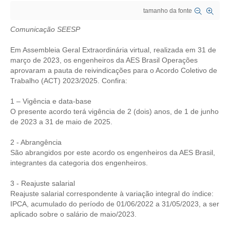
tamanho da fonte
CRESCE BRASIL
Comunicação SEESP
CONSELHO TECNOLÓGICO
Em Assembleia Geral Extraordinária virtual, realizada em 31 de
HISTÓRICO E ATUAÇÃO
março de 2023, os engenheiros da AES Brasil Operações
aprovaram a pauta de reivindicações para o Acordo Coletivo de
Trabalho (ACT) 2023/2025. Confira:
COMPOSIÇÃO
1 – Vigência e data-base
CONSELHOS ASSESSORES
O presente acordo terá vigência de 2 (dois) anos, de 1 de junho
de 2023 a 31 de maio de 2025.
PERSONALIDADES DA TECNOLOGIA
2 - Abrangência
NÚCLEO DA MULHER ENGENHEIRA
São abrangidos por este acordo os engenheiros da AES Brasil,
integrantes da categoria dos engenheiros.
TRANSPARÊNCIA
3 - Reajuste salarial
JURÍDICO
Reajuste salarial correspondente à variação integral do índice:
IPCA, acumulado do período de 01/06/2022 a 31/05/2023, a ser
CONSULTORIA
aplicado sobre o salário de maio/2023.
ACORDOS, CONVENÇÕES E DISSÍDIOS