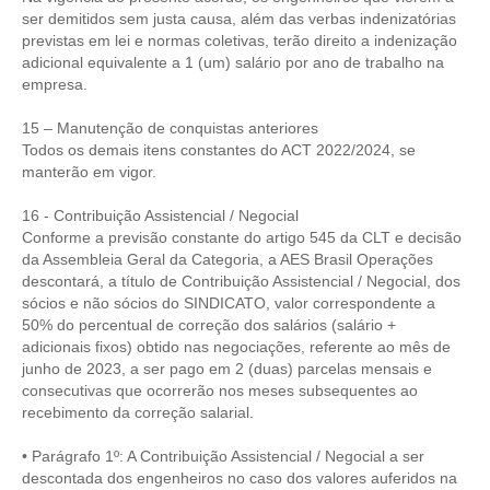
PUBLICAÇÕES
ser demitidos sem justa causa, além das verbas indenizatórias
previstas em lei e normas coletivas, terão direito a indenização
PUBLICIDADE
adicional equivalente a 1 (um) salário por ano de trabalho na
empresa.
MANUAL DE REDAÇÃO
15 – Manutenção de conquistas anteriores
RELEASES
Todos os demais itens constantes do ACT 2022/2024, se
manterão em vigor.
CONTATO
16 - Contribuição Assistencial / Negocial
CADASTRO
Conforme a previsão constante do artigo 545 da CLT e decisão
da Assembleia Geral da Categoria, a AES Brasil Operações
ASSOCIE-SE
descontará, a título de Contribuição Assistencial / Negocial, dos
sócios e não sócios do SINDICATO, valor correspondente a
ATUALIZAÇÃO CADASTRAL
50% do percentual de correção dos salários (salário +
adicionais fixos) obtido nas negociações, referente ao mês de
NÚCLEO JOVEM
junho de 2023, a ser pago em 2 (duas) parcelas mensais e
consecutivas que ocorrerão nos meses subsequentes ao
recebimento da correção salarial.
• Parágrafo 1º: A Contribuição Assistencial / Negocial a ser
descontada dos engenheiros no caso dos valores auferidos na