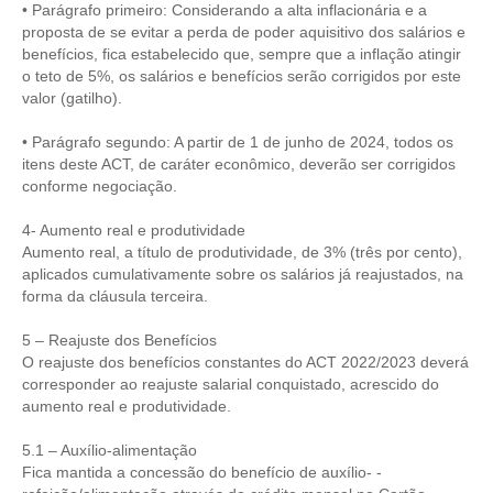
• Parágrafo primeiro: Considerando a alta inflacionária e a
proposta de se evitar a perda de poder aquisitivo dos salários e
CONTRIBUIÇÕES
benefícios, fica estabelecido que, sempre que a inflação atingir
o teto de 5%, os salários e benefícios serão corrigidos por este
CONTRIBUIÇÃO ASSISTENCIAL
valor (gatilho).
CONTRIBUIÇÃO ASSOCIATIVA OU ANUIDADE DE SÓCIO
• Parágrafo segundo: A partir de 1 de junho de 2024, todos os
itens deste ACT, de caráter econômico, deverão ser corrigidos
CONTRIBUIÇÃO SINDICAL URBANA
conforme negociação.
REVISÃO DE APOSENTADORIA
4- Aumento real e produtividade
Aumento real, a título de produtividade, de 3% (três por cento),
FGTS EXPURGOS
aplicados cumulativamente sobre os salários já reajustados, na
forma da cláusula terceira.
FGTS CORREÇÃO
5 – Reajuste dos Benefícios
LEGISLAÇÃO
O reajuste dos benefícios constantes do ACT 2022/2023 deverá
corresponder ao reajuste salarial conquistado, acrescido do
LEI 4.950-A/1966 – PISO SALARIAL
aumento real e produtividade.
LEI 5.194/1966 – REGULAMENTAÇÃO DA PROFISSÃO
5.1 – Auxílio-alimentação
Fica mantida a concessão do benefício de auxílio- -
LEI 6.496/1977 – ART