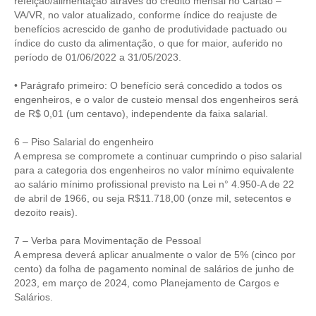
refeição/alimentação através do crédito mensal no Cartão –
VA/VR, no valor atualizado, conforme índice do reajuste de
RES 1.002/2002 – CÓDIGO DE ÉTICA
benefícios acrescido de ganho de produtividade pactuado ou
índice do custo da alimentação, o que for maior, auferido no
HOMOLOGAÇÕES
período de 01/06/2022 a 31/05/2023.
PISO SALARIAL
• Parágrafo primeiro: O benefício será concedido a todos os
engenheiros, e o valor de custeio mensal dos engenheiros será
de R$ 0,01 (um centavo), independente da faixa salarial.
FIQUE POR DENTRO
6 – Piso Salarial do engenheiro
OPORTUNIDADES
A empresa se compromete a continuar cumprindo o piso salarial
para a categoria dos engenheiros no valor mínimo equivalente
APRESENTAÇÃO
ao salário mínimo profissional previsto na Lei n° 4.950-A de 22
de abril de 1966, ou seja R$11.718,00 (onze mil, setecentos e
EMPREGO E ESTÁGIO
dezoito reais).
CARREIRA
7 – Verba para Movimentação de Pessoal
A empresa deverá aplicar anualmente o valor de 5% (cinco por
AUTÔNOMOS E SERVIÇOS
cento) da folha de pagamento nominal de salários de junho de
2023, em março de 2024, como Planejamento de Cargos e
NEWSLETTER
Salários.
GUIA DAS ENGENHARIAS