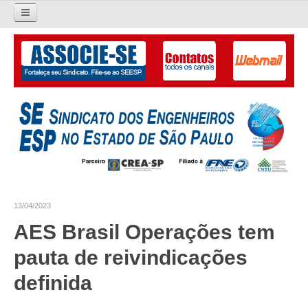
Pesquisar...
O SINDICATO
APRESENTAÇÃO
PALAVRA DO PRESIDENTE
DIRETORIA
DIRETORIA
13/04/2023
LIVRO GESTÃO 2026-2029
AES Brasil Operações tem
SUBSEDES SINDICAIS
pauta de reivindicações
GALERIA EX-PRESIDENTES
definida
ORGANOGRAMA