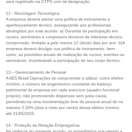
CONSÓRCIOS
será registrado na CTPS com tal designação.
CAMPANHAS SALARIAIS
12 - Reciclagem Tecnológica
A empresa deverá adotar uma política de treinamento e
COMUNICAÇÃO
aperfeiçoamento técnico, assegurando aos profissionais
abrangidos por este acordo: a) Garantia da participação em
PALAVRA DO MURILO
cursos, seminários e congressos técnicos de interesse técnico
comprovado, limitado a pelo menos 12 (doze) dias por ano. b)A
NOTÍCIAS
empresa deverá divulgar sua política de treinamento, bem
como, as previsões anuais de realização de cursos, eventos ou
CONTEÚDO ESPECIAL
seminários, incentivando a participação de seu corpo técnico.
13 – Gerenciamento de Pessoal
JORNAL DO ENGENHEIRO
A AES Brasil Operações se compromete a utilizar, como efetivo
mínimo, o número de engenheiros constante do balanço
AGENDA
patrimonial da empresa em cada exercício (quadro funcional
próprio), não promovendo dispensas sem justa causa,
SEESP NOTÍCIAS
permitindo-se uma movimentação livre de pessoal anual de no
máximo 2,50% (dois e meio por cento) desse efetivo mínimo,
NOTÍCIAS NO WHATSAPP
até 31/05/2025.
FOTOS
14 - Proteção da Relação Empregatícia
Na vigência do presente acordo, os engenheiros que vierem a