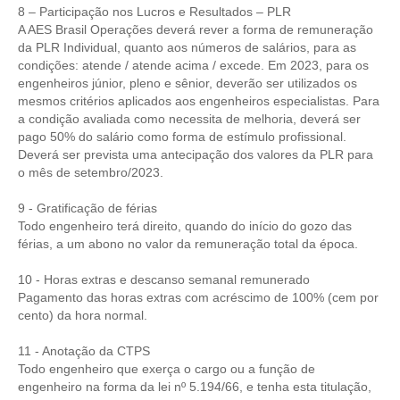
8 – Participação nos Lucros e Resultados – PLR
A AES Brasil Operações deverá rever a forma de remuneração
CONTATO
da PLR Individual, quanto aos números de salários, para as
condições: atende / atende acima / excede. Em 2023, para os
CURSOS
engenheiros júnior, pleno e sênior, deverão ser utilizados os
mesmos critérios aplicados aos engenheiros especialistas. Para
ENGENHEIRO EMPREENDEDOR
a condição avaliada como necessita de melhoria, deverá ser
pago 50% do salário como forma de estímulo profissional.
SEESP EDUCAÇÃO
Deverá ser prevista uma antecipação dos valores da PLR para
o mês de setembro/2023.
PLATAFORMAS GRATUITAS
9 - Gratificação de férias
BENEFÍCIOS
Todo engenheiro terá direito, quando do início do gozo das
férias, a um abono no valor da remuneração total da época.
APOSENTADORIA
10 - Horas extras e descanso semanal remunerado
CONVÊNIOS
Pagamento das horas extras com acréscimo de 100% (cem por
cento) da hora normal.
PLANO DE SAÚDE
11 - Anotação da CTPS
SEESPPREV
Todo engenheiro que exerça o cargo ou a função de
engenheiro na forma da lei nº 5.194/66, e tenha esta titulação,