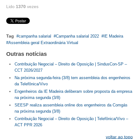
Lido
1370
vezes
RES 1.002/2002 – CÓDIGO DE ÉTICA
HOMOLOGAÇÕES
Tag
campanha salarial
Campanha salarial 2022
IE Madeira
PISO SALARIAL
Assembleia geral Extraordinária Virtual
FIQUE POR DENTRO
Outras notícias
OPORTUNIDADES
Contribuição Negocial – Direito de Oposição | SindusCon-SP –
CCT 2026/2027
APRESENTAÇÃO
Na próxima segunda-feira (3/8) tem assembleia dos engenheiros
da Telefônica/Vivo
EMPREGO E ESTÁGIO
Engenheiros da IE Madeira deliberam sobre proposta da empresa
na próxima segunda (3/8)
CARREIRA
SEESP realiza assembleia online dos engenheiros da Comgás
na próxima segunda (3/8)
AUTÔNOMOS E SERVIÇOS
Contribuição Negocial – Direito de Oposição | Telefônica/Vivo –
ACT PPR 2026
NEWSLETTER
voltar ao topo
GUIA DAS ENGENHARIAS