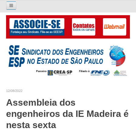
Pesquisar...
O SINDICATO
APRESENTAÇÃO
PALAVRA DO PRESIDENTE
DIRETORIA
DIRETORIA
12/08/2022
LIVRO GESTÃO 2026-2029
Assembleia dos
SUBSEDES SINDICAIS
engenheiros da IE Madeira é
GALERIA EX-PRESIDENTES
nesta sexta
ORGANOGRAMA