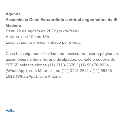
CONTRIBUIÇÕES
Agenda
Assembleia Geral Extraordinária virtual engenheiros da IE
CONTRIBUIÇÃO ASSISTENCIAL
Madeira
Data: 12 de agosto de 2022 (sexta-feira)
CONTRIBUIÇÃO ASSOCIATIVA OU ANUIDADE DE SÓCIO
Horário: das 10h às 15h
Local virtual:
link
encaminhado por
e-mail
.
CONTRIBUIÇÃO SINDICAL URBANA
Caso haja alguma dificuldade em acessar ou usar a página da
REVISÃO DE APOSENTADORIA
assembleia no dia e horário divulgados, contate o suporte do
SEESP pelos telefones (11) 3113-2678 / (11) 99478-8334
FGTS EXPURGOS
(WhatsApp), com Maurício, ou (11) 3113-2641 / (11) 99495-
1619 (WhatsApp), com Antonio.
FGTS CORREÇÃO
LEGISLAÇÃO
LEI 4.950-A/1966 – PISO SALARIAL
Voltar
LEI 5.194/1966 – REGULAMENTAÇÃO DA PROFISSÃO
LEI 6.496/1977 – ART