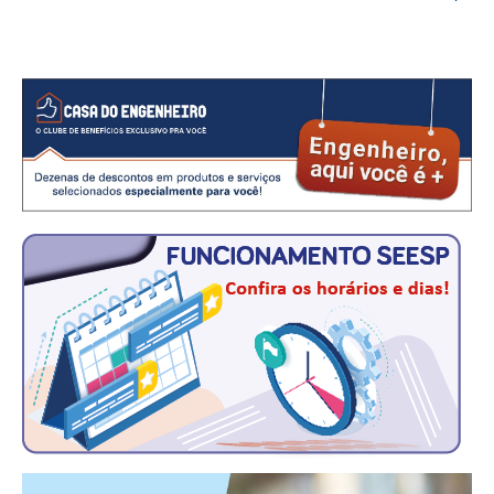
CONTATO
CURSOS
ENGENHEIRO EMPREENDEDOR
SEESP EDUCAÇÃO
PLATAFORMAS GRATUITAS
BENEFÍCIOS
APOSENTADORIA
CONVÊNIOS
PLANO DE SAÚDE
SEESPPREV