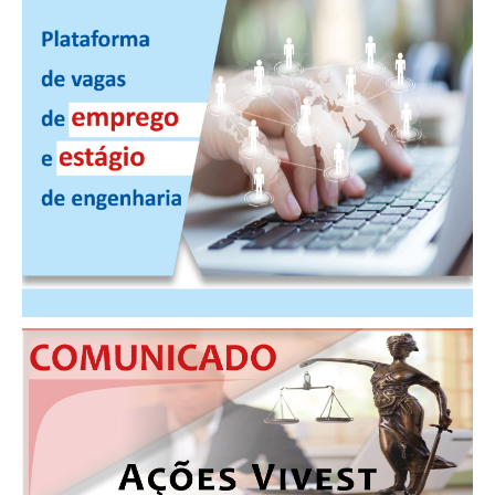
CONSÓRCIOS
CAMPANHAS SALARIAIS
COMUNICAÇÃO
PALAVRA DO MURILO
NOTÍCIAS
CONTEÚDO ESPECIAL
JORNAL DO ENGENHEIRO
AGENDA
SEESP NOTÍCIAS
NOTÍCIAS NO WHATSAPP
FOTOS