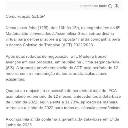
tamanho da fonte
CRESCE BRASIL
Comunicação SEESP
CONSELHO TECNOLÓGICO
Nesta sexta-feira (12/8), das 10h às 15h, os engenheiros da IE
HISTÓRICO E ATUAÇÃO
Madeira são convocados à Assembleia Geral Extraordinária
virtual para deliberar sobre a proposta final da companhia para
o Acordo Coletivo de Trabalho (ACT) 2022/2023.
COMPOSIÇÃO
Após duas rodadas de negociação, a IE Madeira trouxe
CONSELHOS ASSESSORES
avanços em sua proposta, em reunião na última segunda-feira
(8/8). A proposta prevê renovação do ACT, pelo período de 12
PERSONALIDADES DA TECNOLOGIA
meses, com a manutenção de todas as cláusulas atuais
existentes.
NÚCLEO DA MULHER ENGENHEIRA
Quanto ao reajuste, a concessão do percentual total do IPCA
TRANSPARÊNCIA
acumulado no período de 12 meses, antecedentes à data-base
de junho de 2022, equivalente a 11,73%, aplicado de maneira
JURÍDICO
retroativa a junho de 2022 para todas as cláusulas econômicas.
CONSULTORIA
A companhia ainda confirma a garantia da data-base em 1º de
junho de 2023.
ACORDOS, CONVENÇÕES E DISSÍDIOS