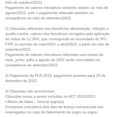
mês de outubro/2022).
Pagamento de valores retroativos somente relativo ao mês de
CONTRIBUIÇÕES
agosto/2022, com o pagamento efetuado também na
competência do mês de setembro/2022.
CONTRIBUIÇÃO ASSISTENCIAL
2) Cláusulas referentes aos benefícios alimentação, refeição e
CONTRIBUIÇÃO ASSOCIATIVA OU ANUIDADE DE SÓCIO
auxílio-creche: valores dos benefícios corrigidos pela aplicação
do índice de 12,26%, que corresponde ao acumulado do IPC-
CONTRIBUIÇÃO SINDICAL URBANA
FIPE no período de maio/2021 a abril/2022, a partir do mês de
setembro/2022.
REVISÃO DE APOSENTADORIA
Pagamento de valores retroativos referentes aos meses de
maio, junho, julho e agosto de 2022 serão concedidos na
FGTS EXPURGOS
competência de setembro/2022.
FGTS CORREÇÃO
3) Pagamento da PLR 2019: pagamento previsto para 20 de
dezembro de 2022.
LEGISLAÇÃO
4) Cláusulas não econômicas:
LEI 4.950-A/1966 – PISO SALARIAL
Cláusulas novas a serem incluídas no ACT 2022/2023:
• Abono de faltas – funeral sogro(a)
LEI 5.194/1966 – REGULAMENTAÇÃO DA PROFISSÃO
A empresa concederá dois dias de licença remunerada aos
empregados no caso de falecimento de sogro ou sogra.
LEI 6.496/1977 – ART