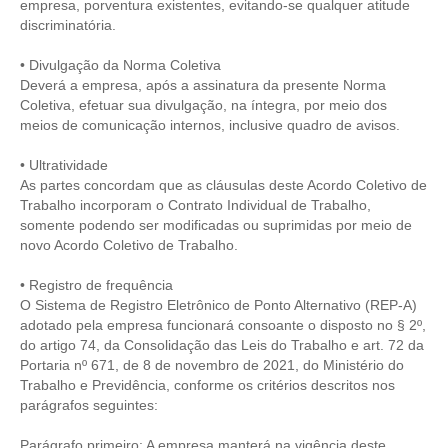
CONSÓRCIOS
empresa, porventura existentes, evitando-se qualquer atitude
discriminatória.
CAMPANHAS SALARIAIS
• Divulgação da Norma Coletiva
COMUNICAÇÃO
Deverá a empresa, após a assinatura da presente Norma
Coletiva, efetuar sua divulgação, na íntegra, por meio dos
PALAVRA DO MURILO
meios de comunicação internos, inclusive quadro de avisos.
NOTÍCIAS
• Ultratividade
As partes concordam que as cláusulas deste Acordo Coletivo de
CONTEÚDO ESPECIAL
Trabalho incorporam o Contrato Individual de Trabalho,
somente podendo ser modificadas ou suprimidas por meio de
novo Acordo Coletivo de Trabalho.
JORNAL DO ENGENHEIRO
• Registro de frequência
AGENDA
O Sistema de Registro Eletrônico de Ponto Alternativo (REP-A)
adotado pela empresa funcionará consoante o disposto no § 2º,
SEESP NOTÍCIAS
do artigo 74, da Consolidação das Leis do Trabalho e art. 72 da
Portaria nº 671, de 8 de novembro de 2021, do Ministério do
NOTÍCIAS NO WHATSAPP
Trabalho e Previdência, conforme os critérios descritos nos
parágrafos seguintes:
FOTOS
Parágrafo primeiro: A empresa manterá na vigência deste