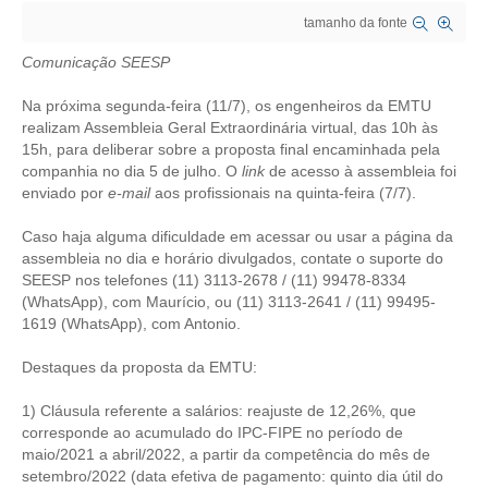
tamanho da fonte
CRESCE BRASIL
Comunicação SEESP
CONSELHO TECNOLÓGICO
Na próxima segunda-feira (11/7), os engenheiros da EMTU
HISTÓRICO E ATUAÇÃO
realizam Assembleia Geral Extraordinária virtual, das 10h às
15h, para deliberar sobre a proposta final encaminhada pela
companhia no dia 5 de julho. O
link
de acesso à assembleia foi
COMPOSIÇÃO
enviado por
e-mail
aos profissionais na quinta-feira (7/7).
CONSELHOS ASSESSORES
Caso haja alguma dificuldade em acessar ou usar a página da
assembleia no dia e horário divulgados, contate o suporte do
PERSONALIDADES DA TECNOLOGIA
SEESP nos telefones (11) 3113-2678 / (11) 99478-8334
(WhatsApp), com Maurício, ou (11) 3113-2641 / (11) 99495-
NÚCLEO DA MULHER ENGENHEIRA
1619 (WhatsApp), com Antonio.
TRANSPARÊNCIA
Destaques da proposta da EMTU:
JURÍDICO
1) Cláusula referente a salários: reajuste de 12,26%, que
corresponde ao acumulado do IPC-FIPE no período de
CONSULTORIA
maio/2021 a abril/2022, a partir da competência do mês de
setembro/2022 (data efetiva de pagamento: quinto dia útil do
ACORDOS, CONVENÇÕES E DISSÍDIOS