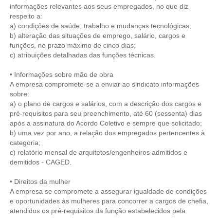
informações relevantes aos seus empregados, no que diz
respeito a:
CONTATO
a) condições de saúde, trabalho e mudanças tecnológicas;
b) alteração das situações de emprego, salário, cargos e
CURSOS
funções, no prazo máximo de cinco dias;
c) atribuições detalhadas das funções técnicas.
ENGENHEIRO EMPREENDEDOR
• Informações sobre mão de obra
SEESP EDUCAÇÃO
A empresa compromete-se a enviar ao sindicato informações
sobre:
PLATAFORMAS GRATUITAS
a) o plano de cargos e salários, com a descrição dos cargos e
pré-requisitos para seu preenchimento, até 60 (sessenta) dias
BENEFÍCIOS
após a assinatura do Acordo Coletivo e sempre que solicitado;
b) uma vez por ano, a relação dos empregados pertencentes à
APOSENTADORIA
categoria;
c) relatório mensal de arquitetos/engenheiros admitidos e
CONVÊNIOS
demitidos - CAGED.
PLANO DE SAÚDE
• Direitos da mulher
A empresa se compromete a assegurar igualdade de condições
SEESPPREV
e oportunidades às mulheres para concorrer a cargos de chefia,
atendidos os pré-requisitos da função estabelecidos pela