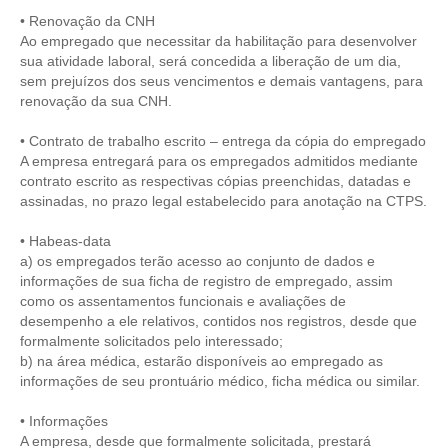
• Renovação da CNH
RES 1.002/2002 – CÓDIGO DE ÉTICA
Ao empregado que necessitar da habilitação para desenvolver
sua atividade laboral, será concedida a liberação de um dia,
HOMOLOGAÇÕES
sem prejuízos dos seus vencimentos e demais vantagens, para
renovação da sua CNH.
PISO SALARIAL
• Contrato de trabalho escrito – entrega da cópia do empregado
A empresa entregará para os empregados admitidos mediante
FIQUE POR DENTRO
contrato escrito as respectivas cópias preenchidas, datadas e
assinadas, no prazo legal estabelecido para anotação na CTPS.
OPORTUNIDADES
• Habeas-data
APRESENTAÇÃO
a) os empregados terão acesso ao conjunto de dados e
informações de sua ficha de registro de empregado, assim
EMPREGO E ESTÁGIO
como os assentamentos funcionais e avaliações de
desempenho a ele relativos, contidos nos registros, desde que
CARREIRA
formalmente solicitados pelo interessado;
b) na área médica, estarão disponíveis ao empregado as
AUTÔNOMOS E SERVIÇOS
informações de seu prontuário médico, ficha médica ou similar.
NEWSLETTER
• Informações
A empresa, desde que formalmente solicitada, prestará
GUIA DAS ENGENHARIAS