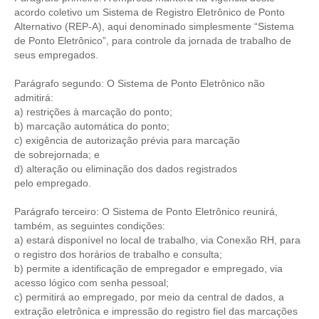
PUBLICAÇÕES
acordo coletivo um Sistema de Registro Eletrônico de Ponto
Alternativo (REP-A), aqui denominado simplesmente “Sistema
PUBLICIDADE
de Ponto Eletrônico”, para controle da jornada de trabalho de
seus empregados.
MANUAL DE REDAÇÃO
Parágrafo segundo: O Sistema de Ponto Eletrônico não
RELEASES
admitirá:
a) restrições à marcação do ponto;
CONTATO
b) marcação automática do ponto;
c) exigência de autorização prévia para marcação
CADASTRO
de sobrejornada; e
d) alteração ou eliminação dos dados registrados
ASSOCIE-SE
pelo empregado.
ATUALIZAÇÃO CADASTRAL
Parágrafo terceiro: O Sistema de Ponto Eletrônico reunirá,
também, as seguintes condições:
NÚCLEO JOVEM
a) estará disponível no local de trabalho, via Conexão RH, para
o registro dos horários de trabalho e consulta;
b) permite a identificação de empregador e empregado, via
acesso lógico com senha pessoal;
c) permitirá ao empregado, por meio da central de dados, a
extração eletrônica e impressão do registro fiel das marcações