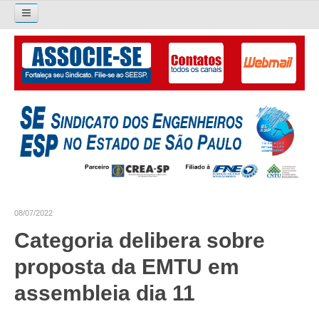
Pesquisar...
O SINDICATO
APRESENTAÇÃO
PALAVRA DO PRESIDENTE
DIRETORIA
DIRETORIA
08/07/2022
LIVRO GESTÃO 2026-2029
Categoria delibera sobre
SUBSEDES SINDICAIS
proposta da EMTU em
GALERIA EX-PRESIDENTES
assembleia dia 11
ORGANOGRAMA