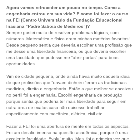
PUBLICAÇÕES
Agora vamos retroceder um pouco no tempo. Como a
PUBLICIDADE
engenharia entrou em sua vida? E como foi fazer o curso
na FEI (Centro Universitário da Fundação Educacional
Inaciana "Padre Saboia de Medeiros")?
MANUAL DE REDAÇÃO
Sempre gostei muito de resolver problemas lógicos, com
números. Matemática e física eram minhas matérias favoritas!
RELEASES
Desde pequeno sentia que deveria escolher uma profissão que
me desse uma liberdade financeira, ou que deveria escolher
CONTATO
uma faculdade que pudesse me “abrir portas” para boas
oportunidades.
CADASTRO
Vim de cidade pequena, onde ainda havia muito daquela ideia
ASSOCIE-SE
de que profissões que “davam dinheiro “eram as tradicionais:
medicina, direito e engenharia. Então a que melhor se encaixou
ATUALIZAÇÃO CADASTRAL
no perfil foi a engenharia. Escolhi engenharia de produção
porque sentia que poderia ter mais liberdade para seguir em
NÚCLEO JOVEM
outra área de exatas caso não quisesse trabalhar
especificamente com mecânica, elétrica, civil etc.
Fazer a FEI foi uma abertura de mente em todos os aspectos.
Foi um desafio imenso na questão acadêmica, porque é uma
excelente faculdade. Evoluí muito. Mas, foi a primeira vez que