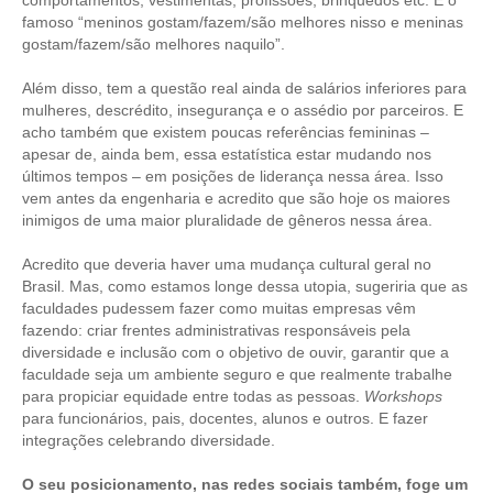
comportamentos, vestimentas, profissões, brinquedos etc. É o
famoso “meninos gostam/fazem/são melhores nisso e meninas
gostam/fazem/são melhores naquilo”.
Além disso, tem a questão real ainda de salários inferiores para
mulheres, descrédito, insegurança e o assédio por parceiros. E
acho também que existem poucas referências femininas –
apesar de, ainda bem, essa estatística estar mudando nos
últimos tempos – em posições de liderança nessa área. Isso
vem antes da engenharia e acredito que são hoje os maiores
inimigos de uma maior pluralidade de gêneros nessa área.
Acredito que deveria haver uma mudança cultural geral no
Brasil. Mas, como estamos longe dessa utopia, sugeriria que as
faculdades pudessem fazer como muitas empresas vêm
fazendo: criar frentes administrativas responsáveis pela
diversidade e inclusão com o objetivo de ouvir, garantir que a
faculdade seja um ambiente seguro e que realmente trabalhe
para propiciar equidade entre todas as pessoas.
Workshops
para funcionários, pais, docentes, alunos e outros. E fazer
integrações celebrando diversidade.
O seu posicionamento, nas redes sociais também, foge um