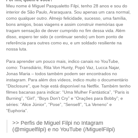
Meu nome é Miguel Pasqualetto Filpi, tenho 28 anos e sou do
interior de São Paulo, Araraquara. Sou apenas um cara normal,
como qualquer outro. Almejo felicidade, sucesso, uma família,
bons amigos, boas viagens e assim construir memórias que
tragam sensação de dever cumprido no fim dessa vida. Além
disso, espero ter sido (e continuar sendo) um bom ponto de
referência para outres como eu, e um soldado resiliente na
nossa luta.
Para aprender um pouco mais, indico canais no YouTube,
como: Transdiário, Rita Von Hunty, Popó Vaz, Lucca Najar,
Jonas Maria – todos também podem ser encontrados no
instagram. Para além dos vídeos, indico muito o documentário
“Disclosure”, que hoje está disponível na Netflix. Também tenho
filmes bacanas para indicar: “Uma Mulher Fantástica”, “Paris is
Burning”, “Girl”, “Boys Don't Cry” e “Orações para Bobby”; e
séries: “Alice Júnior”, “Pose”, “Sense8”, “La Veneno” e
“Euphoria”.
>> Perfis de Miguel Filpi no Intagram
(@miguelfilpi) e no YouTube (/MiguelFilpi)