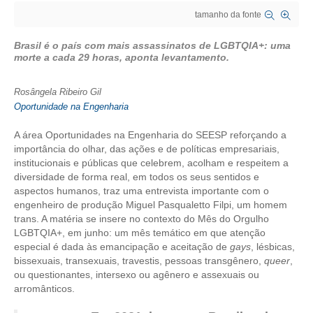
tamanho da fonte
CRESCE BRASIL
Brasil é o país com mais assassinatos de LGBTQIA+: uma
CONSELHO TECNOLÓGICO
morte a cada 29 horas, aponta levantamento.
HISTÓRICO E ATUAÇÃO
Rosângela Ribeiro Gil
Oportunidade na Engenharia
COMPOSIÇÃO
A área Oportunidades na Engenharia do SEESP reforçando a
CONSELHOS ASSESSORES
importância do olhar, das ações e de políticas empresariais,
institucionais e públicas que celebrem, acolham e respeitem a
PERSONALIDADES DA TECNOLOGIA
diversidade de forma real, em todos os seus sentidos e
aspectos humanos, traz uma entrevista importante com o
NÚCLEO DA MULHER ENGENHEIRA
engenheiro de produção Miguel Pasqualetto Filpi, um homem
trans. A matéria se insere no contexto do Mês do Orgulho
TRANSPARÊNCIA
LGBTQIA+, em junho: um mês temático em que atenção
especial é dada às emancipação e aceitação de
gays
, lésbicas,
JURÍDICO
bissexuais, transexuais, travestis, pessoas transgênero,
queer
,
ou questionantes, intersexo ou agênero e assexuais ou
CONSULTORIA
arromânticos.
ACORDOS, CONVENÇÕES E DISSÍDIOS