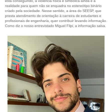
está conseguindo, a violência física e simbólica ainda é a
realidade para quem não se enquadra no estereótipo binário
CONTATO
criado pela sociedade. Nesse sentido, a área do SEESP, que
presta atendimento de orientação à carreira de estudantes e
CURSOS
profissionais de engenharia, quer contribuir levando informação.
Como diz o nosso entrevistado Miguel Filpi, a informação salva.
ENGENHEIRO EMPREENDEDOR
SEESP EDUCAÇÃO
PLATAFORMAS GRATUITAS
BENEFÍCIOS
APOSENTADORIA
CONVÊNIOS
PLANO DE SAÚDE
SEESPPREV