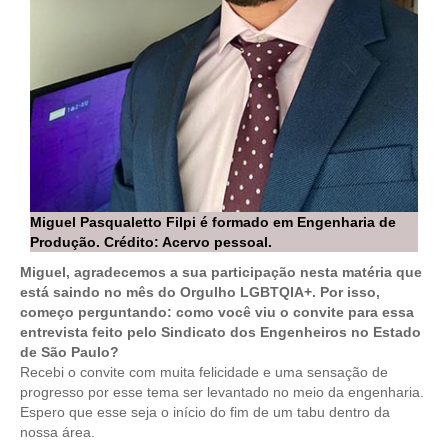
CONSÓRCIOS
CAMPANHAS SALARIAIS
COMUNICAÇÃO
PALAVRA DO MURILO
NOTÍCIAS
CONTEÚDO ESPECIAL
Miguel Pasqualetto Filpi é formado em Engenharia de
Produção. Crédito: Acervo pessoal.
JORNAL DO ENGENHEIRO
Miguel, agradecemos a sua participação nesta matéria que
AGENDA
está saindo no mês do Orgulho LGBTQIA+. Por isso,
começo perguntando: como você viu o convite para essa
SEESP NOTÍCIAS
entrevista feito pelo Sindicato dos Engenheiros no Estado
de São Paulo?
NOTÍCIAS NO WHATSAPP
Recebi o convite com muita felicidade e uma sensação de
progresso por esse tema ser levantado no meio da engenharia.
FOTOS
Espero que esse seja o início do fim de um tabu dentro da
nossa área.