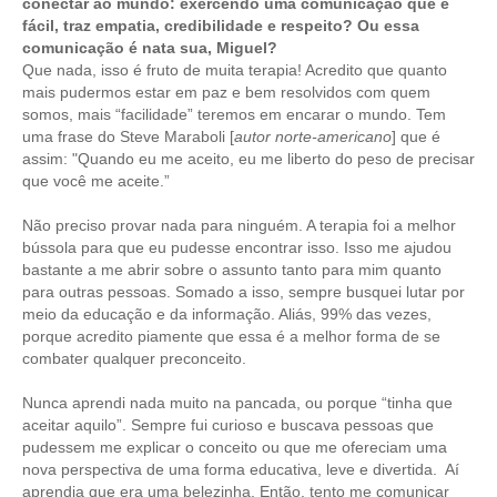
conectar ao mundo: exercendo uma comunicação que é
fácil, traz empatia, credibilidade e respeito? Ou essa
comunicação é nata sua, Miguel?
Que nada, isso é fruto de muita terapia! Acredito que quanto
mais pudermos estar em paz e bem resolvidos com quem
somos, mais “facilidade” teremos em encarar o mundo. Tem
uma frase do Steve Maraboli [
autor norte-americano
] que é
assim: "Quando eu me aceito, eu me liberto do peso de precisar
que você me aceite.”
Não preciso provar nada para ninguém. A terapia foi a melhor
bússola para que eu pudesse encontrar isso. Isso me ajudou
bastante a me abrir sobre o assunto tanto para mim quanto
para outras pessoas. Somado a isso, sempre busquei lutar por
meio da educação e da informação. Aliás, 99% das vezes,
porque acredito piamente que essa é a melhor forma de se
combater qualquer preconceito.
Nunca aprendi nada muito na pancada, ou porque “tinha que
aceitar aquilo”. Sempre fui curioso e buscava pessoas que
pudessem me explicar o conceito ou que me ofereciam uma
nova perspectiva de uma forma educativa, leve e divertida. Aí
aprendia que era uma belezinha. Então, tento me comunicar