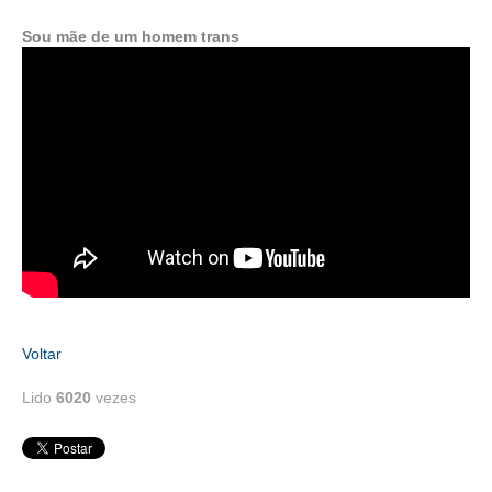
Sou mãe de um homem trans
Voltar
Lido
6020
vezes