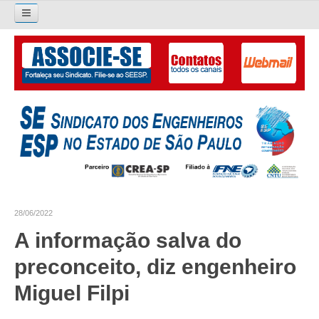
Pesquisar...
O SINDICATO
APRESENTAÇÃO
PALAVRA DO PRESIDENTE
DIRETORIA
DIRETORIA
28/06/2022
LIVRO GESTÃO 2026-2029
A informação salva do
SUBSEDES SINDICAIS
preconceito, diz engenheiro
GALERIA EX-PRESIDENTES
Miguel Filpi
ORGANOGRAMA