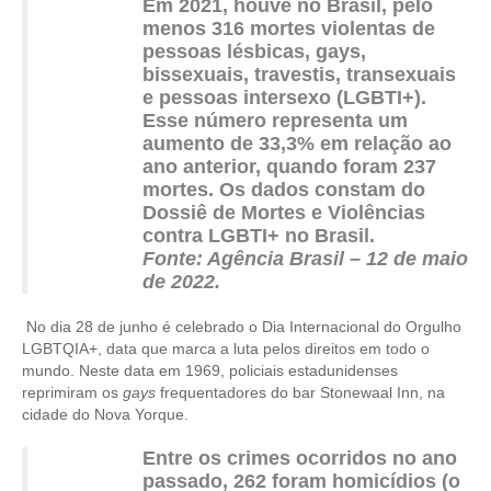
Em 2021, houve no Brasil, pelo
menos 316 mortes violentas de
CONTRIBUIÇÕES
pessoas lésbicas, gays,
bissexuais, travestis, transexuais
CONTRIBUIÇÃO ASSISTENCIAL
e pessoas intersexo (LGBTI+).
Esse número representa um
CONTRIBUIÇÃO ASSOCIATIVA OU ANUIDADE DE SÓCIO
aumento de 33,3% em relação ao
ano anterior, quando foram 237
CONTRIBUIÇÃO SINDICAL URBANA
mortes. Os dados constam do
Dossiê de Mortes e Violências
REVISÃO DE APOSENTADORIA
contra LGBTI+ no Brasil
.
Fonte: Agência Brasil – 12 de maio
FGTS EXPURGOS
de 2022.
FGTS CORREÇÃO
No dia 28 de junho é celebrado o Dia Internacional do Orgulho
LGBTQIA+, data que marca a luta pelos direitos em todo o
LEGISLAÇÃO
mundo. Neste data em 1969, policiais estadunidenses
reprimiram os
gays
frequentadores do bar Stonewaal Inn, na
LEI 4.950-A/1966 – PISO SALARIAL
cidade do Nova Yorque.
LEI 5.194/1966 – REGULAMENTAÇÃO DA PROFISSÃO
Entre os crimes ocorridos no ano
passado, 262 foram homicídios (o
LEI 6.496/1977 – ART