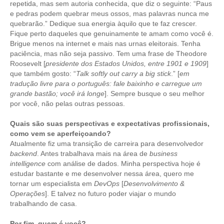
repetida, mas sem autoria conhecida, que diz o seguinte: “Paus
e pedras podem quebrar meus ossos, mas palavras nunca me
quebrarão.” Dedique sua energia àquilo que te faz crescer.
Fique perto daqueles que genuinamente te amam como você é.
Brigue menos na internet e mais nas urnas eleitorais. Tenha
paciência, mas não seja passivo. Tem uma frase de Theodore
Roosevelt [
presidente dos Estados Unidos, entre 1901 e 1909
]
que também gosto: “
Talk softly out carry a big stick
.” [
em
tradução livre para o português: fale baixinho e carregue um
grande bastão; você irá longe
]. Sempre busque o seu melhor
por você, não pelas outras pessoas.
Quais são suas perspectivas e expectativas profissionais,
como vem se aperfeiçoando?
Atualmente fiz uma transição de carreira para desenvolvedor
backend
. Antes trabalhava mais na área de
business
intelligence
com análise de dados. Minha perspectiva hoje é
estudar bastante e me desenvolver nessa área, quero me
tornar um especialista em
DevOps
[
Desenvolvimento &
Operações
]. E talvez no futuro poder viajar o mundo
trabalhando de casa.
Por fim, quem é você?