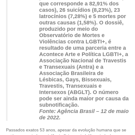
que corresponde a 82,91% dos
casos), 26 suicídios (8,23%), 23
RES 1.002/2002 – CÓDIGO DE ÉTICA
latrocínios (7,28%) e 5 mortes por
outras causas (1,58%). O dossiê,
HOMOLOGAÇÕES
produzido por meio do
Observatório de Mortes e
PISO SALARIAL
Violências contra LGBTI+, é
resultado de uma parceria entre a
FIQUE POR DENTRO
Acontece Arte e Política LGBTI+, a
Associação Nacional de Travestis
OPORTUNIDADES
e Transexuais (Antra) e a
Associação Brasileira de
APRESENTAÇÃO
Lésbicas, Gays, Bissexuais,
Travestis, Transexuais e
EMPREGO E ESTÁGIO
Intersexos (ABGLT). O número
CARREIRA
pode ser ainda maior por causa da
subnotificação.
AUTÔNOMOS E SERVIÇOS
Fonte: Agência Brasil – 12 de maio
de 2022.
NEWSLETTER
Passados exatos 53 anos, apesar da evolução humana que se
GUIA DAS ENGENHARIAS