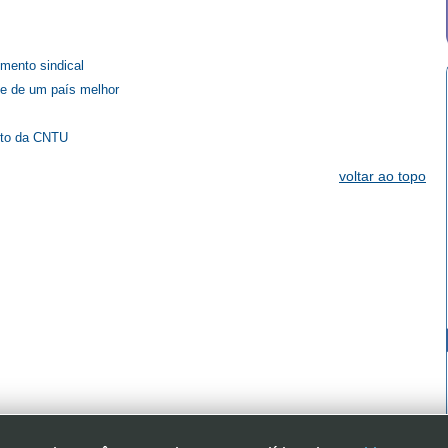
s
imento sindical
 e de um país melhor
nto da CNTU
voltar ao topo