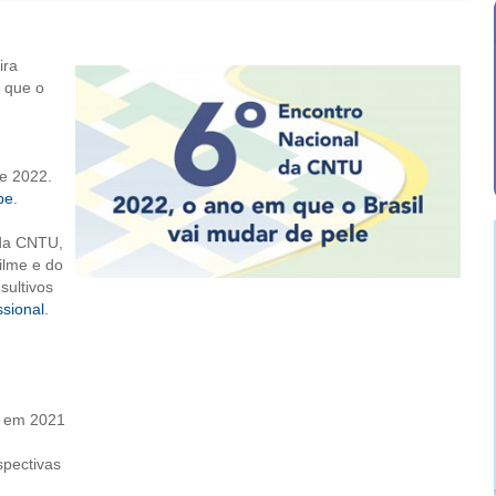
ira
m que o
e 2022.
be
.
 da CNTU,
ilme e do
sultivos
ssional
.
 em 2021
spectivas