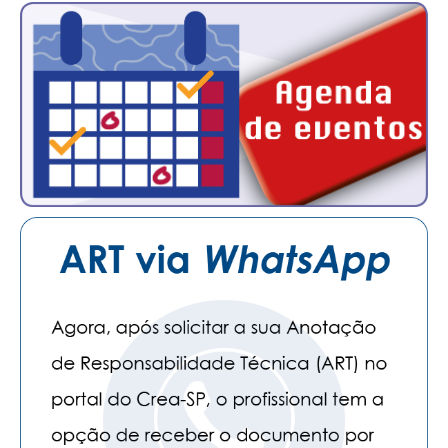
CONSÓRCIOS
CAMPANHAS SALARIAIS
COMUNICAÇÃO
PALAVRA DO MURILO
NOTÍCIAS
CONTEÚDO ESPECIAL
JORNAL DO ENGENHEIRO
AGENDA
SEESP NOTÍCIAS
NOTÍCIAS NO WHATSAPP
FOTOS