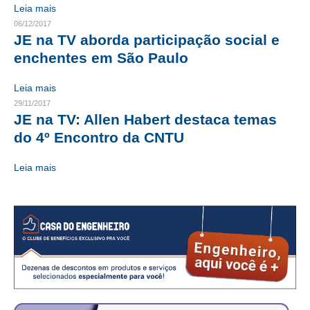
Leia mais
CONTRIBUIÇÕES
06/12/2017
JE na TV aborda participação social e
CONTRIBUIÇÃO ASSISTENCIAL
enchentes em São Paulo
CONTRIBUIÇÃO ASSOCIATIVA OU ANUIDADE DE SÓCIO
Leia mais
29/11/2017
CONTRIBUIÇÃO SINDICAL URBANA
JE na TV: Allen Habert destaca temas
do 4º Encontro da CNTU
REVISÃO DE APOSENTADORIA
FGTS EXPURGOS
Leia mais
FGTS CORREÇÃO
LEGISLAÇÃO
LEI 4.950-A/1966 – PISO SALARIAL
LEI 5.194/1966 – REGULAMENTAÇÃO DA PROFISSÃO
LEI 6.496/1977 – ART