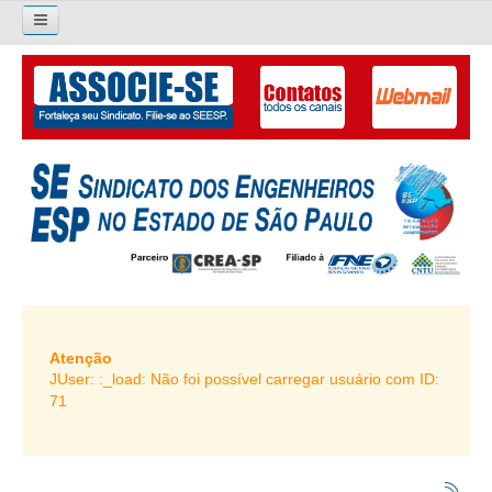
×
Pesquisar...
O SINDICATO
APRESENTAÇÃO
PALAVRA DO PRESIDENTE
DIRETORIA
DIRETORIA
LIVRO GESTÃO 2026-2029
Atenção
JUser: :_load: Não foi possível carregar usuário com ID:
SUBSEDES SINDICAIS
71
GALERIA EX-PRESIDENTES
ORGANOGRAMA