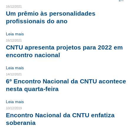
16/12/2021
CRESCE BRASIL
Um prêmio às personalidades
profissionais do ano
CONSELHO TECNOLÓGICO
Leia mais
HISTÓRICO E ATUAÇÃO
16/12/2021
CNTU apresenta projetos para 2022 em
COMPOSIÇÃO
encontro nacional
CONSELHOS ASSESSORES
Leia mais
PERSONALIDADES DA TECNOLOGIA
14/12/2021
6º Encontro Nacional da CNTU acontece
NÚCLEO DA MULHER ENGENHEIRA
nesta quarta-feira
TRANSPARÊNCIA
Leia mais
JURÍDICO
10/12/2019
Encontro Nacional da CNTU enfatiza
CONSULTORIA
soberania
ACORDOS, CONVENÇÕES E DISSÍDIOS