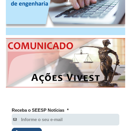
PUBLICAÇÕES
PUBLICIDADE
MANUAL DE REDAÇÃO
RELEASES
CONTATO
CADASTRO
ASSOCIE-SE
ATUALIZAÇÃO CADASTRAL
NÚCLEO JOVEM
Receba o SEESP Notícias
*