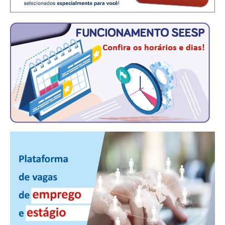
CONSÓRCIOS
CAMPANHAS SALARIAIS
COMUNICAÇÃO
PALAVRA DO MURILO
NOTÍCIAS
CONTEÚDO ESPECIAL
JORNAL DO ENGENHEIRO
AGENDA
SEESP NOTÍCIAS
NOTÍCIAS NO WHATSAPP
FOTOS