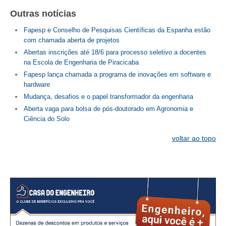
Outras notícias
CONTATO
Fapesp e Conselho de Pesquisas Científicas da Espanha estão
com chamada aberta de projetos
CURSOS
Abertas inscrições até 18/6 para processo seletivo a docentes
ENGENHEIRO EMPREENDEDOR
na Escola de Engenharia de Piracicaba
Fapesp lança chamada a programa de inovações em software e
SEESP EDUCAÇÃO
hardware
Mudança, desafios e o papel transformador da engenharia
PLATAFORMAS GRATUITAS
Aberta vaga para bolsa de pós-doutorado em Agronomia e
Ciência do Solo
BENEFÍCIOS
voltar ao topo
APOSENTADORIA
CONVÊNIOS
PLANO DE SAÚDE
SEESPPREV