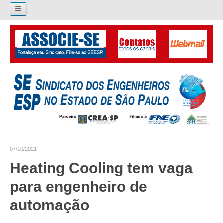
Pesquisar...
O SINDICATO
APRESENTAÇÃO
PALAVRA DO PRESIDENTE
DIRETORIA
DIRETORIA
07/10/2021
LIVRO GESTÃO 2026-2029
Heating Cooling tem vaga
SUBSEDES SINDICAIS
para engenheiro de
GALERIA EX-PRESIDENTES
automação
ORGANOGRAMA