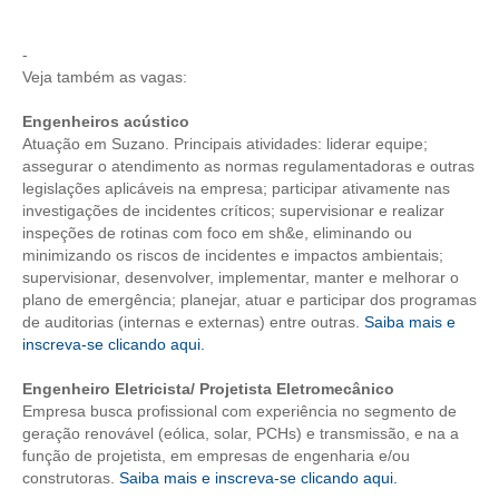
CONTRIBUIÇÕES
-
Veja também as vagas:
CONTRIBUIÇÃO ASSISTENCIAL
Engenheiros acústico
CONTRIBUIÇÃO ASSOCIATIVA OU ANUIDADE DE SÓCIO
Atuação em Suzano. Principais atividades: liderar equipe;
assegurar o atendimento as normas regulamentadoras e outras
CONTRIBUIÇÃO SINDICAL URBANA
legislações aplicáveis na empresa; participar ativamente nas
investigações de incidentes críticos; supervisionar e realizar
REVISÃO DE APOSENTADORIA
inspeções de rotinas com foco em sh&e, eliminando ou
minimizando os riscos de incidentes e impactos ambientais;
FGTS EXPURGOS
supervisionar, desenvolver, implementar, manter e melhorar o
plano de emergência; planejar, atuar e participar dos programas
FGTS CORREÇÃO
de auditorias (internas e externas) entre outras.
Saiba mais e
inscreva-se clicando aqui.
LEGISLAÇÃO
Engenheiro Eletricista/ Projetista Eletromecânico
LEI 4.950-A/1966 – PISO SALARIAL
Empresa busca profissional com experiência no segmento de
geração renovável (eólica, solar, PCHs) e transmissão, e na a
LEI 5.194/1966 – REGULAMENTAÇÃO DA PROFISSÃO
função de projetista, em empresas de engenharia e/ou
construtoras.
Saiba mais e inscreva-se clicando aqui.
LEI 6.496/1977 – ART