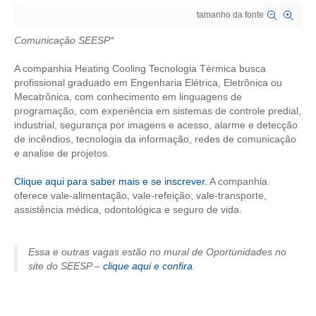
tamanho da fonte
CRESCE BRASIL
Comunicação SEESP*
CONSELHO TECNOLÓGICO
A companhia Heating Cooling Tecnologia Térmica busca
HISTÓRICO E ATUAÇÃO
profissional graduado em Engenharia Elétrica, Eletrônica ou
Mecatrônica, com conhecimento em linguagens de
programação, com experiência em sistemas de controle predial,
COMPOSIÇÃO
industrial, segurança por imagens e acesso, alarme e detecção
de incêndios, tecnologia da informação, redes de comunicação
CONSELHOS ASSESSORES
e analise de projetos.
PERSONALIDADES DA TECNOLOGIA
Clique aqui para saber mais e se inscrever.
A companhia
oferece vale-alimentação, vale-refeição, vale-transporte,
NÚCLEO DA MULHER ENGENHEIRA
assistência médica, odontológica e seguro de vida.
TRANSPARÊNCIA
Essa e outras vagas estão no mural de Oportunidades no
JURÍDICO
site do SEESP –
clique aqui e confira
.
CONSULTORIA
ACORDOS, CONVENÇÕES E DISSÍDIOS