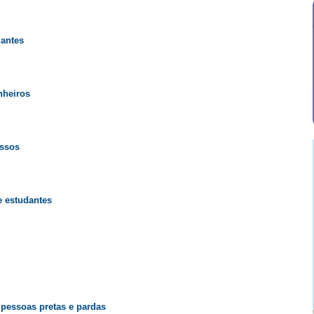
dantes
nheiros
essos
e estudantes
 pessoas pretas e pardas