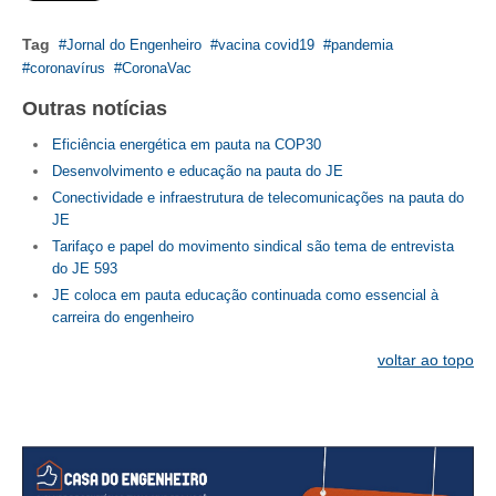
Tag
CONTATO
Jornal do Engenheiro
vacina covid19
pandemia
coronavírus
CoronaVac
CURSOS
Outras notícias
ENGENHEIRO EMPREENDEDOR
Eficiência energética em pauta na COP30
Desenvolvimento e educação na pauta do JE
SEESP EDUCAÇÃO
Conectividade e infraestrutura de telecomunicações na pauta do
JE
PLATAFORMAS GRATUITAS
Tarifaço e papel do movimento sindical são tema de entrevista
do JE 593
BENEFÍCIOS
JE coloca em pauta educação continuada como essencial à
APOSENTADORIA
carreira do engenheiro
voltar ao topo
CONVÊNIOS
PLANO DE SAÚDE
SEESPPREV