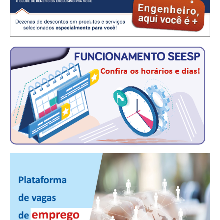
CONSÓRCIOS
CAMPANHAS SALARIAIS
COMUNICAÇÃO
PALAVRA DO MURILO
NOTÍCIAS
CONTEÚDO ESPECIAL
JORNAL DO ENGENHEIRO
AGENDA
SEESP NOTÍCIAS
NOTÍCIAS NO WHATSAPP
FOTOS