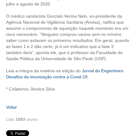
julho e agosto de 2020
.
RES 1.002/2002 – CÓDIGO DE ÉTICA
O médico sanitarista Gonzalo Vecina Neto, ex-presidente da
Agência Nacional de Vigilância Sanitária (Anvisa), ratifica que
HOMOLOGAÇÕES
assumir o compromisso de aquisição naquele momento era um
risco necessário. “Ninguém comprou vacina sem no mínimo
PISO SALARIAL
saber como estavam os primeiros resultados. Em geral, quando
as fases 1 e 2 dão certo, já é um indicativo que a fase 3
FIQUE POR DENTRO
também dará”, aponta ele, que é professor da Faculdade de
Saúde Pública da Universidade de São Paulo (USP).
OPORTUNIDADES
Leia a íntegra da matéria na edição do
Jornal do Engenheiro
:
APRESENTAÇÃO
Desafios da imunização contra a Covid-19
.
EMPREGO E ESTÁGIO
*
Colaborou Jéssica Silva
CARREIRA
Voltar
AUTÔNOMOS E SERVIÇOS
Lido
1693
vezes
NEWSLETTER
GUIA DAS ENGENHARIAS