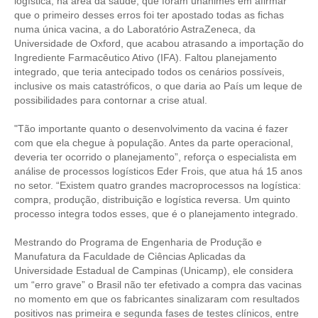
logística, na área da saúde, que foram unânimes em afirmar
que o primeiro desses erros foi ter apostado todas as fichas
CONTRIBUIÇÕES
numa única vacina, a do Laboratório AstraZeneca, da
Universidade de Oxford, que acabou atrasando a importação do
CONTRIBUIÇÃO ASSISTENCIAL
Ingrediente Farmacêutico Ativo (IFA). Faltou planejamento
integrado, que teria antecipado todos os cenários possíveis,
CONTRIBUIÇÃO ASSOCIATIVA OU ANUIDADE DE SÓCIO
inclusive os mais catastróficos, o que daria ao País um leque de
possibilidades para contornar a crise atual.
CONTRIBUIÇÃO SINDICAL URBANA
"Tão importante quanto o desenvolvimento da vacina é fazer
REVISÃO DE APOSENTADORIA
com que ela chegue à população. Antes da parte operacional,
deveria ter ocorrido o planejamento”, reforça o especialista em
FGTS EXPURGOS
análise de processos logísticos Eder Frois, que atua há 15 anos
no setor. “Existem quatro grandes macroprocessos na logística:
compra, produção, distribuição e logística reversa. Um quinto
FGTS CORREÇÃO
processo integra todos esses, que é o planejamento integrado.
LEGISLAÇÃO
Mestrando do Programa de Engenharia de Produção e
Manufatura da Faculdade de Ciências Aplicadas da
LEI 4.950-A/1966 – PISO SALARIAL
Universidade Estadual de Campinas (Unicamp), ele considera
um “erro grave” o Brasil não ter efetivado a compra das vacinas
LEI 5.194/1966 – REGULAMENTAÇÃO DA PROFISSÃO
no momento em que os fabricantes sinalizaram com resultados
positivos nas primeira e segunda fases de testes clínicos, entre
LEI 6.496/1977 – ART