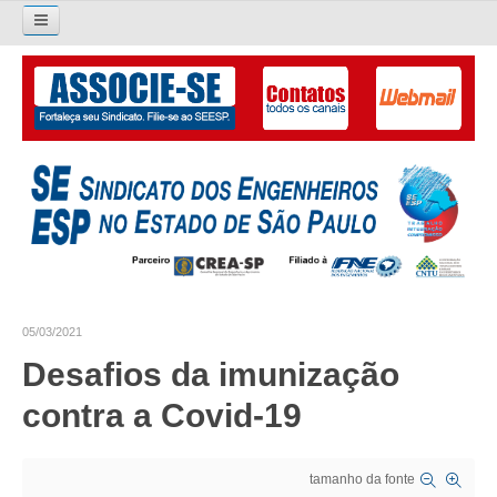
Pesquisar...
O SINDICATO
APRESENTAÇÃO
PALAVRA DO PRESIDENTE
DIRETORIA
DIRETORIA
05/03/2021
LIVRO GESTÃO 2026-2029
Desafios da imunização
SUBSEDES SINDICAIS
contra a Covid-19
GALERIA EX-PRESIDENTES
tamanho da fonte
ORGANOGRAMA