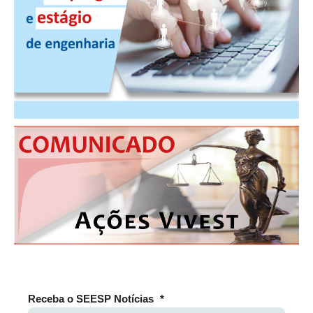
PUBLICAÇÕES
PUBLICIDADE
MANUAL DE REDAÇÃO
RELEASES
CONTATO
CADASTRO
ASSOCIE-SE
ATUALIZAÇÃO CADASTRAL
NÚCLEO JOVEM
Receba o SEESP Notícias
*