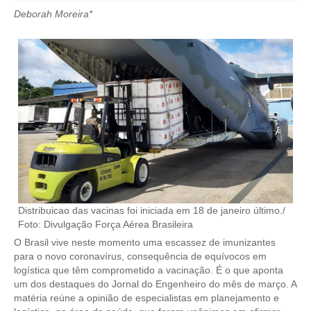
Deborah Moreira*
CRESCE BRASIL
CONSELHO TECNOLÓGICO
HISTÓRICO E ATUAÇÃO
COMPOSIÇÃO
CONSELHOS ASSESSORES
PERSONALIDADES DA TECNOLOGIA
NÚCLEO DA MULHER ENGENHEIRA
Distribuicao das vacinas foi iniciada em 18 de janeiro último./
TRANSPARÊNCIA
Foto: Divulgação Força Aérea Brasileira
O Brasil vive neste momento uma escassez de imunizantes
JURÍDICO
para o novo coronavírus, consequência de equívocos em
logística que têm comprometido a vacinação. É o que aponta
CONSULTORIA
um dos destaques do Jornal do Engenheiro do mês de março. A
matéria reúne a opinião de especialistas em planejamento e
ACORDOS, CONVENÇÕES E DISSÍDIOS