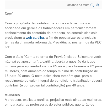
tamanho da fonte
CRESCE BRASIL
Diap*
CONSELHO TECNOLÓGICO
Com o propósito de contribuir para que cada vez mais a
HISTÓRICO E ATUAÇÃO
sociedade em geral e os trabalhadores em particular tomem
conhecimento do conteúdo da proposta, as centrais sindicais
produziram a
web cartilha
, a fim de popularizar os principais
COMPOSIÇÃO
temas da chamada reforma da Previdência, nos termos da PEC
6/19.
CONSELHOS ASSESSORES
Com o título “Com a reforma da Previdência do Bolsonaro você
PERSONALIDADES DA TECNOLOGIA
não vai se aposentar”, a cartilha aborda a questão da idade
mínima para aposentadoria, de 65 anos para homens e 62 para
NÚCLEO DA MULHER ENGENHEIRA
mulheres, com aumento do tempo mínimo de contribuição de
15 para 20 anos. O texto deixa claro também que, para o
TRANSPARÊNCIA
recebimento do valor integral do benefício, o trabalhador deverá
contribuir (e comprovar tal contribuição) por 40 anos.
JURÍDICO
Mulheres
CONSULTORIA
A proposta, explica a cartilha, prejudica mais ainda as mulheres,
em particular as professoras do setor público, que terão de
ACORDOS, CONVENÇÕES E DISSÍDIOS