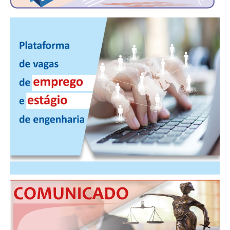
PUBLICAÇÕES
PUBLICIDADE
MANUAL DE REDAÇÃO
RELEASES
CONTATO
CADASTRO
ASSOCIE-SE
ATUALIZAÇÃO CADASTRAL
NÚCLEO JOVEM