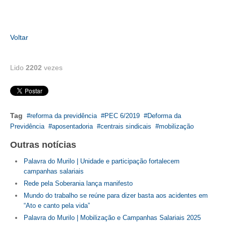
CONTATO
Voltar
CURSOS
ENGENHEIRO EMPREENDEDOR
Lido
2202
vezes
SEESP EDUCAÇÃO
PLATAFORMAS GRATUITAS
Tag
reforma da previdência
PEC 6/2019
Deforma da
BENEFÍCIOS
Previdência
aposentadoria
centrais sindicais
mobilização
APOSENTADORIA
Outras notícias
Palavra do Murilo | Unidade e participação fortalecem
CONVÊNIOS
campanhas salariais
Rede pela Soberania lança manifesto
PLANO DE SAÚDE
Mundo do trabalho se reúne para dizer basta aos acidentes em
SEESPPREV
“Ato e canto pela vida”
Palavra do Murilo | Mobilização e Campanhas Salariais 2025