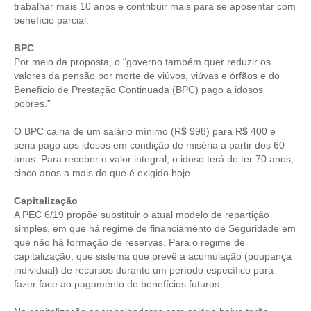
trabalhar mais 10 anos e contribuir mais para se aposentar com
benefício parcial.
CONTRIBUIÇÕES
BPC
CONTRIBUIÇÃO ASSISTENCIAL
Por meio da proposta, o “governo também quer reduzir os
valores da pensão por morte de viúvos, viúvas e órfãos e do
CONTRIBUIÇÃO ASSOCIATIVA OU ANUIDADE DE SÓCIO
Benefício de Prestação Continuada (BPC) pago a idosos
pobres.”
CONTRIBUIÇÃO SINDICAL URBANA
O BPC cairia de um salário mínimo (R$ 998) para R$ 400 e
REVISÃO DE APOSENTADORIA
seria pago aos idosos em condição de miséria a partir dos 60
anos. Para receber o valor integral, o idoso terá de ter 70 anos,
FGTS EXPURGOS
cinco anos a mais do que é exigido hoje.
FGTS CORREÇÃO
Capitalização
A PEC 6/19 propõe substituir o atual modelo de repartição
LEGISLAÇÃO
simples, em que há regime de financiamento de Seguridade em
que não há formação de reservas. Para o regime de
LEI 4.950-A/1966 – PISO SALARIAL
capitalização, que sistema que prevê a acumulação (poupança
individual) de recursos durante um período específico para
LEI 5.194/1966 – REGULAMENTAÇÃO DA PROFISSÃO
fazer face ao pagamento de benefícios futuros.
LEI 6.496/1977 – ART