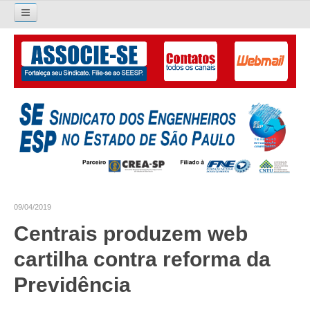
Pesquisar...
O SINDICATO
APRESENTAÇÃO
PALAVRA DO PRESIDENTE
DIRETORIA
DIRETORIA
09/04/2019
LIVRO GESTÃO 2026-2029
Centrais produzem web
SUBSEDES SINDICAIS
cartilha contra reforma da
GALERIA EX-PRESIDENTES
Previdência
ORGANOGRAMA