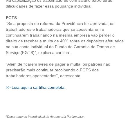
Na capitalização os trabalhadores com salário baixo terão
dificuldades de fazer essa poupança individual.
RES 1.002/2002 – CÓDIGO DE ÉTICA
FGTS
HOMOLOGAÇÕES
“Se a proposta de reforma da Previdência for aprovada, os
trabalhadores e trabalhadoras que se aposentarem e
PISO SALARIAL
continuarem trabalhando na mesma empresa vão perder o
direito de receber a multa de 40% sobre os depósitos efetuados
na sua conta individual do Fundo de Garantia do Tempo de
FIQUE POR DENTRO
Serviço (FGTS)”, explica a cartilha.
OPORTUNIDADES
“Além de ficarem livres de pagar a multa, os patrões não
precisarão mais continuar recolhendo o FGTS dos
APRESENTAÇÃO
trabalhadores aposentados”, acrescenta.
EMPREGO E ESTÁGIO
>> Leia aqui a cartilha completa.
CARREIRA
AUTÔNOMOS E SERVIÇOS
*Departamento Intersindical de Assessoria Parlamentar.
NEWSLETTER
GUIA DAS ENGENHARIAS