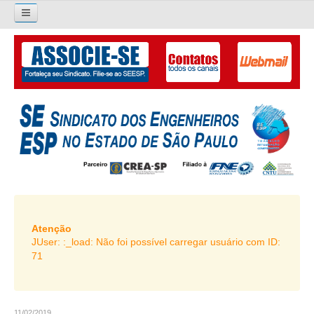
×
Pesquisar...
O SINDICATO
APRESENTAÇÃO
PALAVRA DO PRESIDENTE
DIRETORIA
DIRETORIA
LIVRO GESTÃO 2026-2029
Atenção
JUser: :_load: Não foi possível carregar usuário com ID:
SUBSEDES SINDICAIS
71
GALERIA EX-PRESIDENTES
ORGANOGRAMA
11/02/2019