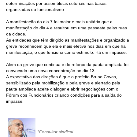
determinações por assembleias setoriais nas bases
organizadas do funcionalismo.
RES 1.002/2002 – CÓDIGO DE ÉTICA
A manifestação do dia 7 foi maior e mais unitária que a
HOMOLOGAÇÕES
manifestação do dia 4 e resultou em uma passeata pelas ruas
da cidade.
PISO SALARIAL
As entidades que têm dirigido as manifestações e organizado a
greve reconhecem que ela é mais efetiva nos dias em que há
FIQUE POR DENTRO
manifestação, o que funciona como estímulo. Há um impasse.
OPORTUNIDADES
Além da greve que continua e do reforço da pauta ampliada foi
convocada uma nova concentração no dia 13.
APRESENTAÇÃO
A expectativa das direções é que o prefeito Bruno Covas,
sensibilizado pela mobilização e pela greve e alertado pela
EMPREGO E ESTÁGIO
pauta ampliada aceite dialogar e abrir negociações com o
Fórum dos Funcionários criando condições para a saída do
CARREIRA
impasse.
AUTÔNOMOS E SERVIÇOS
NEWSLETTER
*Consultor sindical
GUIA DAS ENGENHARIAS