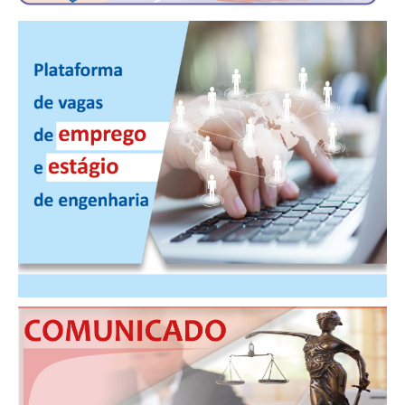
PUBLICAÇÕES
PUBLICIDADE
MANUAL DE REDAÇÃO
RELEASES
CONTATO
CADASTRO
ASSOCIE-SE
ATUALIZAÇÃO CADASTRAL
NÚCLEO JOVEM