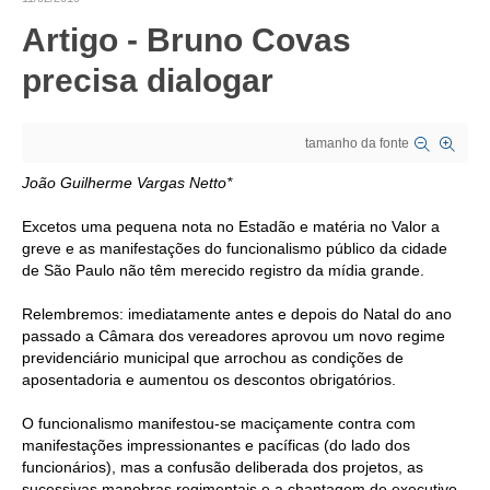
Artigo - Bruno Covas
CRESCE BRASIL
precisa dialogar
CONSELHO TECNOLÓGICO
HISTÓRICO E ATUAÇÃO
tamanho da fonte
COMPOSIÇÃO
João Guilherme Vargas Netto*
CONSELHOS ASSESSORES
Excetos uma pequena nota no Estadão e matéria no Valor a
greve e as manifestações do funcionalismo público da cidade
PERSONALIDADES DA TECNOLOGIA
de São Paulo não têm merecido registro da mídia grande.
NÚCLEO DA MULHER ENGENHEIRA
Relembremos: imediatamente antes e depois do Natal do ano
passado a Câmara dos vereadores aprovou um novo regime
TRANSPARÊNCIA
previdenciário municipal que arrochou as condições de
aposentadoria e aumentou os descontos obrigatórios.
JURÍDICO
O funcionalismo manifestou-se maciçamente contra com
CONSULTORIA
manifestações impressionantes e pacíficas (do lado dos
funcionários), mas a confusão deliberada dos projetos, as
ACORDOS, CONVENÇÕES E DISSÍDIOS
sucessivas manobras regimentais e a chantagem do executivo,