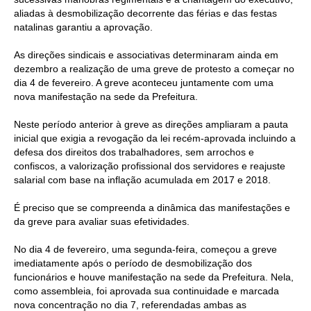
aliadas à desmobilização decorrente das férias e das festas
CONTRIBUIÇÕES
natalinas garantiu a aprovação.
CONTRIBUIÇÃO ASSISTENCIAL
As direções sindicais e associativas determinaram ainda em
dezembro a realização de uma greve de protesto a começar no
CONTRIBUIÇÃO ASSOCIATIVA OU ANUIDADE DE SÓCIO
dia 4 de fevereiro. A greve aconteceu juntamente com uma
nova manifestação na sede da Prefeitura.
CONTRIBUIÇÃO SINDICAL URBANA
Neste período anterior à greve as direções ampliaram a pauta
inicial que exigia a revogação da lei recém-aprovada incluindo a
REVISÃO DE APOSENTADORIA
defesa dos direitos dos trabalhadores, sem arrochos e
confiscos, a valorização profissional dos servidores e reajuste
FGTS EXPURGOS
salarial com base na inflação acumulada em 2017 e 2018.
FGTS CORREÇÃO
É preciso que se compreenda a dinâmica das manifestações e
da greve para avaliar suas efetividades.
LEGISLAÇÃO
No dia 4 de fevereiro, uma segunda-feira, começou a greve
LEI 4.950-A/1966 – PISO SALARIAL
imediatamente após o período de desmobilização dos
funcionários e houve manifestação na sede da Prefeitura. Nela,
LEI 5.194/1966 – REGULAMENTAÇÃO DA PROFISSÃO
como assembleia, foi aprovada sua continuidade e marcada
nova concentração no dia 7, referendadas ambas as
LEI 6.496/1977 – ART