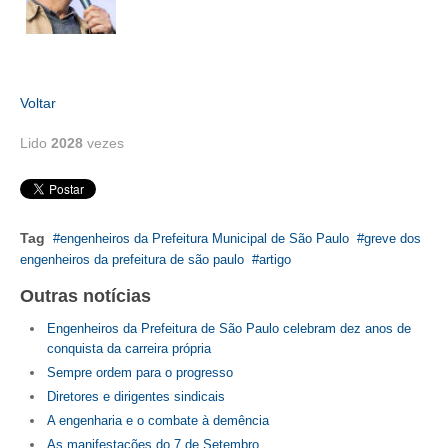
CONTATO
CURSOS
Voltar
ENGENHEIRO EMPREENDEDOR
Lido
2028
vezes
SEESP EDUCAÇÃO
PLATAFORMAS GRATUITAS
Tag
engenheiros da Prefeitura Municipal de São Paulo
greve dos
BENEFÍCIOS
engenheiros da prefeitura de são paulo
artigo
APOSENTADORIA
Outras notícias
CONVÊNIOS
Engenheiros da Prefeitura de São Paulo celebram dez anos de
conquista da carreira própria
PLANO DE SAÚDE
Sempre ordem para o progresso
Diretores e dirigentes sindicais
SEESPPREV
A engenharia e o combate à demência
As manifestações do 7 de Setembro