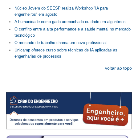
CONSÓRCIOS
Núcleo Jovem do SEESP realiza Workshop “IA para
CAMPANHAS SALARIAIS
engenheiros” em agosto
A humanidade como gado arrebanhado ou dado em algoritmos
COMUNICAÇÃO
O conflito entre a alta performance e a saúde mental no mercado
tecnológico
PALAVRA DO MURILO
O mercado de trabalho chama um novo profissional
Unicamp oferece curso sobre técnicas de IA aplicadas às
NOTÍCIAS
engenharias de processos
CONTEÚDO ESPECIAL
voltar ao topo
JORNAL DO ENGENHEIRO
AGENDA
SEESP NOTÍCIAS
NOTÍCIAS NO WHATSAPP
FOTOS