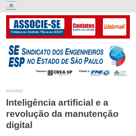
Pesquisar...
O SINDICATO
APRESENTAÇÃO
PALAVRA DO PRESIDENTE
DIRETORIA
DIRETORIA
06/12/2018
LIVRO GESTÃO 2026-2029
Inteligência artificial e a
SUBSEDES SINDICAIS
revolução da manutenção
GALERIA EX-PRESIDENTES
digital
ORGANOGRAMA