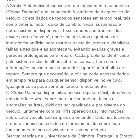
A Stratio Automotive desenvolveu um equipamento automotivo
(
Stratio.Databox
) que, conectado à interface de diagnóstico do
RES 1.002/2002 – CÓDIGO DE ÉTICA
veículo, coleta dados de todos os sensores em tempo real, tais
como bateria, motor, caixa de câmbio, freios, suspensão e
HOMOLOGAÇÕES
outros sistemas disponíveis. Esses dados são transmitidos
online
para a “nuvem”, onde são utilizados algoritmos de
PISO SALARIAL
inteligência artificial para rastrear o veículo, prever e identificar
falhas antes que elas aconteçam, evitando avarias graves e
FIQUE POR DENTRO
paradas prolongadas para reparo. Cada problema identificado
pelo sistema inclui detalhes sobre as causas, bem como
OPORTUNIDADES
informações passo a passo para dar suporte ao trabalho de
reparo. Sempre que necessário, a oficina pode acessar dados
APRESENTAÇÃO
em tempo real para qualquer sensor disponível no veículo.
Qualquer coisa pode ser monitorada remotamente.
EMPREGO E ESTÁGIO
O
Stratio.Databox
disponibiliza acesso rápido e fácil, através de
uma interface
web
, sobre mau funcionamento, falhas e
CARREIRA
anomalias na frota, divididos por gravidade e por sistema do
veículo, juntamente com os KPIs operacionais. Informações
AUTÔNOMOS E SERVIÇOS
sobre cada veículo são simples de entender. Detalhes técnicos
e operacionais são exibidos de forma imediata sobre mau
NEWSLETTER
funcionamento, sua gravidade e o sistema afetado.
S
tartup
nascida na Universidade de Coimbra, Portugal, a Stratio
GUIA DAS ENGENHARIAS