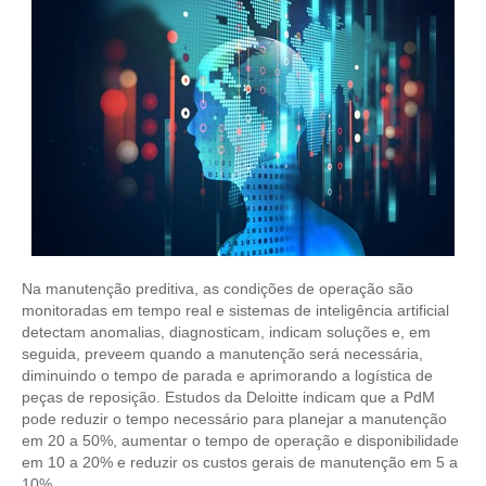
CONTRIBUIÇÕES
CONTRIBUIÇÃO ASSISTENCIAL
CONTRIBUIÇÃO ASSOCIATIVA OU ANUIDADE DE SÓCIO
CONTRIBUIÇÃO SINDICAL URBANA
REVISÃO DE APOSENTADORIA
FGTS EXPURGOS
Na manutenção preditiva, as condições de operação são
FGTS CORREÇÃO
monitoradas em tempo real e sistemas de inteligência artificial
detectam anomalias, diagnosticam, indicam soluções e, em
LEGISLAÇÃO
seguida, preveem quando a manutenção será necessária,
diminuindo o tempo de parada e aprimorando a logística de
LEI 4.950-A/1966 – PISO SALARIAL
peças de reposição. Estudos da Deloitte indicam que a PdM
pode reduzir o tempo necessário para planejar a manutenção
LEI 5.194/1966 – REGULAMENTAÇÃO DA PROFISSÃO
em 20 a 50%, aumentar o tempo de operação e disponibilidade
em 10 a 20% e reduzir os custos gerais de manutenção em 5 a
LEI 6.496/1977 – ART
10%.