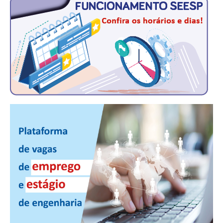
PUBLICAÇÕES
PUBLICIDADE
MANUAL DE REDAÇÃO
RELEASES
CONTATO
CADASTRO
ASSOCIE-SE
ATUALIZAÇÃO CADASTRAL
NÚCLEO JOVEM