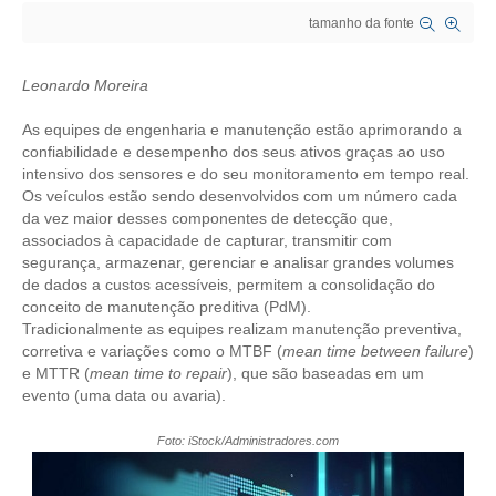
tamanho da fonte
CRESCE BRASIL
CONSELHO TECNOLÓGICO
Leonardo Moreira
HISTÓRICO E ATUAÇÃO
As equipes de engenharia e manutenção estão aprimorando a
confiabilidade e desempenho dos seus ativos graças ao uso
intensivo dos sensores e do seu monitoramento em tempo real.
COMPOSIÇÃO
Os veículos estão sendo desenvolvidos com um número cada
da vez maior desses componentes de detecção que,
CONSELHOS ASSESSORES
associados à capacidade de capturar, transmitir com
segurança, armazenar, gerenciar e analisar grandes volumes
PERSONALIDADES DA TECNOLOGIA
de dados a custos acessíveis, permitem a consolidação do
conceito de manutenção preditiva (PdM).
NÚCLEO DA MULHER ENGENHEIRA
Tradicionalmente as equipes realizam manutenção preventiva,
corretiva e variações como o MTBF (
mean time between failure
)
TRANSPARÊNCIA
e MTTR (
mean time to repair
), que são baseadas em um
evento (uma data ou avaria).
JURÍDICO
Foto: iStock/Administradores.com
CONSULTORIA
ACORDOS, CONVENÇÕES E DISSÍDIOS