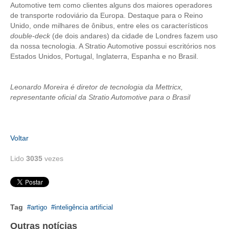
Automotive tem como clientes alguns dos maiores operadores
de transporte rodoviário da Europa. Destaque para o Reino
CONTATO
Unido, onde milhares de ônibus, entre eles os característicos
double-deck
(de dois andares) da cidade de Londres fazem uso
CURSOS
da nossa tecnologia. A Stratio Automotive possui escritórios nos
Estados Unidos, Portugal, Inglaterra, Espanha e no Brasil.
ENGENHEIRO EMPREENDEDOR
SEESP EDUCAÇÃO
Leonardo Moreira é diretor de tecnologia da Mettricx,
representante oficial da Stratio Automotive para o Brasil
PLATAFORMAS GRATUITAS
BENEFÍCIOS
Voltar
APOSENTADORIA
Lido
3035
vezes
CONVÊNIOS
PLANO DE SAÚDE
Tag
artigo
inteligência artificial
SEESPPREV
Outras notícias