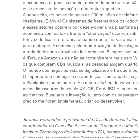
e econômica e, principalmente, devem demonstrar que são
esse processo de inovação e não tentar impedi-lo.
A população, de posse de mais de 200 milhões de telefone
inteligente. É óbvio! Os sistemas de fretamento e os rodov
a esses setores optarem por desenvolver uma plataforma 
aconteceu com os táxis frente à “uberização” ocorrida sobr
Em vez de ficar na retranca achando que o juiz vai apitar 
para o ataque. A começar pela modernização da legislação
a roda da história através de leis arcaicas. É impossível pro
AirBnb, da Amazon e de não se comunicarem mais pelo Wh
os que compram CDs musicais, as pessoas alugam quartos 
O mundo dos negócios está se digitalizando e há quem pe
O importante é começar e se aperfeiçoar com a participaçã
o Blablabla e tantos outros. É o modo
start-up
de inovar e 
pelos dinossauros do século XX: GE, Ford, IBM e tantos o
aplicativos. Busquem a inovação e junto com os passageir
preciso melhorar, implementar, criar ou desenvolver.
Jurandir Fernandes é presidente da Divisão América Latina
coordenador do Conselho Assessor de Transporte e Mobil
Instituto Tecnológico de Aeronáutica (ITA), mestre e dout