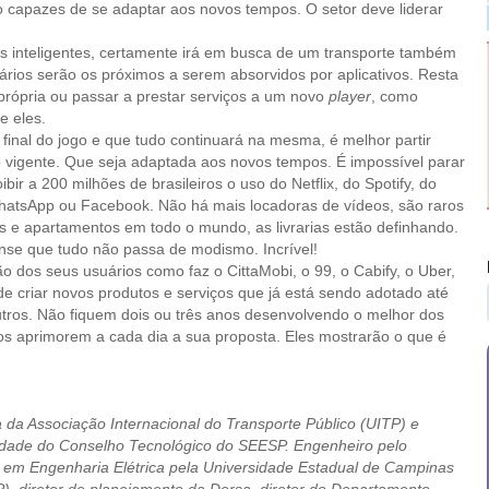
 capazes de se adaptar aos novos tempos. O setor deve liderar
s inteligentes, certamente irá em busca de um transporte também
iários serão os próximos a serem absorvidos por aplicativos. Resta
própria ou passar a prestar serviços a um novo
player
, como
e eles.
o final do jogo e que tudo continuará na mesma, é melhor partir
 vigente. Que seja adaptada aos novos tempos. É impossível parar
ibir a 200 milhões de brasileiros o uso do Netflix, do Spotify, do
atsApp ou Facebook. Não há mais locadoras de vídeos, são raros
e apartamentos em todo o mundo, as livrarias estão definhando.
nse que tudo não passa de modismo. Incrível!
o dos seus usuários como faz o CittaMobi, o 99, o Cabify, o Uber,
de criar novos produtos e serviços que já está sendo adotado até
utros. Não fiquem dois ou três anos desenvolvendo o melhor dos
os aprimorem a cada dia a sua proposta. Eles mostrarão o que é
 da Associação Internacional do Transporte Público (UITP) e
idade do Conselho Tecnológico do SEESP. Engenheiro pelo
or em Engenharia Elétrica pela Universidade Estadual de Campinas