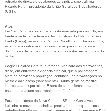
retirada de direitos e os ataques ao sindicalismo", afirma
Ricardo Patah, presidente da União Geral dos Trabalhadores
CONTRIBUIÇÕES
(UGT).
CONTRIBUIÇÃO ASSISTENCIAL
Atos
CONTRIBUIÇÃO ASSOCIATIVA OU ANUIDADE DE SÓCIO
Em São Paulo, a concentração está marcada para as 10h, em
frente à sede da Federação das Indústrias do Estado de São
CONTRIBUIÇÃO SINDICAL URBANA
Paulo (Fiesp), na avenida Paulista. Na última quinta-feira (9/8),
as entidades reforçaram a convocação para o ato, com a
REVISÃO DE APOSENTADORIA
distribuição de panfleto à população nas estações terminais do
metrô.
FGTS EXPURGOS
Wagner Fajardo Pereira, diretor do Sindicato dos Metroviários,
FGTS CORREÇÃO
disse, em entrevista à Agência Sindical, que a panfletagem,
além de convidar a população, denunciou as privatizações no
LEGISLAÇÃO
Metrô e da Sabesp (saneamento). “Muita gente se mostrou
interessada em participar. É hora de somar forças e dar um
LEI 4.950-A/1966 – PISO SALARIAL
basta nos ataques aos trabalhadores”, afirma.
LEI 5.194/1966 – REGULAMENTAÇÃO DA PROFISSÃO
Para o presidente da Nova Central - SP, Luiz Gonçalves,
Luizinho, o movimento sindical precisa “mostrar que a classe
LEI 6.496/1977 – ART
trabalhadora não aceita passivamente a situação em que o País