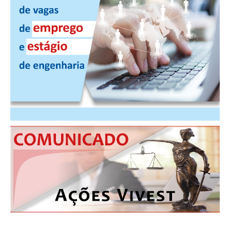
PUBLICAÇÕES
PUBLICIDADE
MANUAL DE REDAÇÃO
RELEASES
CONTATO
CADASTRO
ASSOCIE-SE
ATUALIZAÇÃO CADASTRAL
NÚCLEO JOVEM