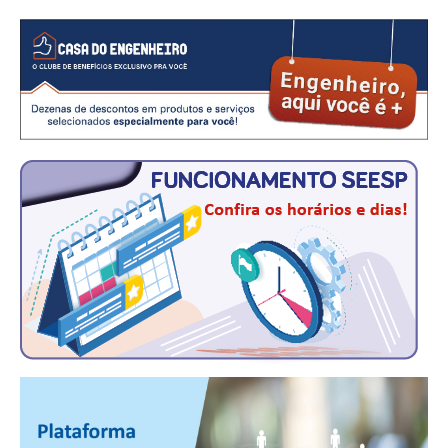
CONSÓRCIOS
CAMPANHAS SALARIAIS
COMUNICAÇÃO
PALAVRA DO MURILO
NOTÍCIAS
CONTEÚDO ESPECIAL
JORNAL DO ENGENHEIRO
AGENDA
SEESP NOTÍCIAS
NOTÍCIAS NO WHATSAPP
FOTOS