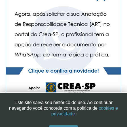
Este site salva seu histórico de uso. Ao continuar
navegando você concorda com a política de
cookies e
privacidade.
SINDICATO DOS ENGENHEIROS NO ESTADO DE SÃO PAULO
| RUA GENEBRA, 25 - CEP 01316-901 - SÃO PAULO/SP - BRASIL