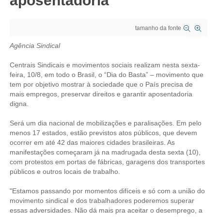
aposentadoria
CRESCE BRASIL
tamanho da fonte
CONSELHO TECNOLÓGICO
Agência Sindical
HISTÓRICO E ATUAÇÃO
Centrais Sindicais e movimentos sociais realizam nesta sexta-
feira, 10/8, em todo o Brasil, o “Dia do Basta” – movimento que
COMPOSIÇÃO
tem por objetivo mostrar à sociedade que o País precisa de
mais empregos, preservar direitos e garantir aposentadoria
CONSELHOS ASSESSORES
digna.
PERSONALIDADES DA TECNOLOGIA
Será um dia nacional de mobilizações e paralisações. Em pelo
menos 17 estados, estão previstos atos públicos, que devem
NÚCLEO DA MULHER ENGENHEIRA
ocorrer em até 42 das maiores cidades brasileiras. As
manifestações começaram já na madrugada desta sexta (10),
TRANSPARÊNCIA
com protestos em portas de fábricas, garagens dos transportes
públicos e outros locais de trabalho.
JURÍDICO
"Estamos passando por momentos difíceis e só com a união do
CONSULTORIA
movimento sindical e dos trabalhadores poderemos superar
essas adversidades. Não dá mais pra aceitar o desemprego, a
ACORDOS, CONVENÇÕES E DISSÍDIOS