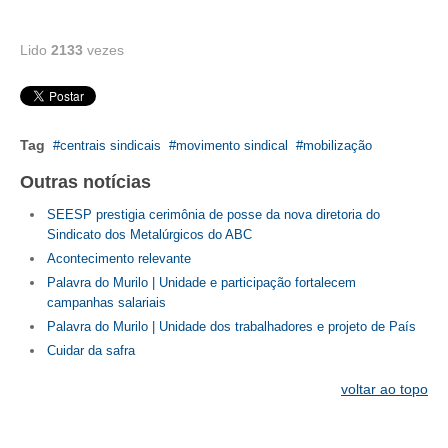
CONTATO
Lido
2133
vezes
CURSOS
ENGENHEIRO EMPREENDEDOR
Tag
centrais sindicais
movimento sindical
mobilização
SEESP EDUCAÇÃO
Outras notícias
PLATAFORMAS GRATUITAS
SEESP prestigia cerimônia de posse da nova diretoria do
Sindicato dos Metalúrgicos do ABC
BENEFÍCIOS
Acontecimento relevante
Palavra do Murilo | Unidade e participação fortalecem
APOSENTADORIA
campanhas salariais
CONVÊNIOS
Palavra do Murilo | Unidade dos trabalhadores e projeto de País
Cuidar da safra
PLANO DE SAÚDE
voltar ao topo
SEESPPREV