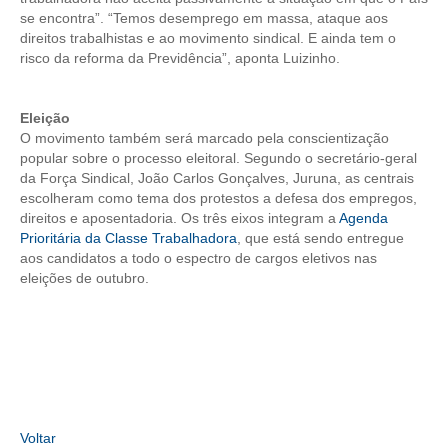
se encontra”. “Temos desemprego em massa, ataque aos
direitos trabalhistas e ao movimento sindical. E ainda tem o
RES 1.002/2002 – CÓDIGO DE ÉTICA
risco da reforma da Previdência”, aponta Luizinho.
HOMOLOGAÇÕES
Eleição
PISO SALARIAL
O movimento também será marcado pela conscientização
popular sobre o processo eleitoral. Segundo o secretário-geral
FIQUE POR DENTRO
da Força Sindical, João Carlos Gonçalves, Juruna, as centrais
escolheram como tema dos protestos a defesa dos empregos,
OPORTUNIDADES
direitos e aposentadoria. Os três eixos integram a
Agenda
Prioritária da Classe Trabalhadora
, que está sendo entregue
APRESENTAÇÃO
aos candidatos a todo o espectro de cargos eletivos nas
eleições de outubro.
EMPREGO E ESTÁGIO
CARREIRA
AUTÔNOMOS E SERVIÇOS
NEWSLETTER
Voltar
GUIA DAS ENGENHARIAS