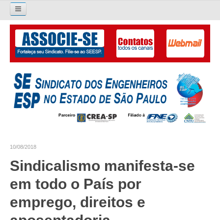
Pesquisar...
O SINDICATO
APRESENTAÇÃO
PALAVRA DO PRESIDENTE
DIRETORIA
DIRETORIA
10/08/2018
LIVRO GESTÃO 2026-2029
Sindicalismo manifesta-se
SUBSEDES SINDICAIS
em todo o País por
GALERIA EX-PRESIDENTES
emprego, direitos e
ORGANOGRAMA