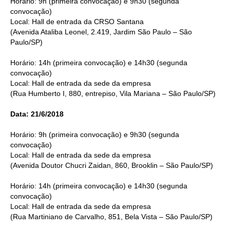
Horário: 9h (primeira convocação) e 9h30 (segunda
convocação)
RES 1.002/2002 – CÓDIGO DE ÉTICA
Local: Hall de entrada da CRSO Santana
(Avenida Ataliba Leonel, 2.419, Jardim São Paulo – São
HOMOLOGAÇÕES
Paulo/SP)
PISO SALARIAL
Horário: 14h (primeira convocação) e 14h30 (segunda
convocação)
FIQUE POR DENTRO
Local: Hall de entrada da sede da empresa
(Rua Humberto I, 880, entrepiso, Vila Mariana – São Paulo/SP)
OPORTUNIDADES
Data: 21/6/2018
APRESENTAÇÃO
Horário: 9h (primeira convocação) e 9h30 (segunda
convocação)
EMPREGO E ESTÁGIO
Local: Hall de entrada da sede da empresa
(Avenida Doutor Chucri Zaidan, 860, Brooklin – São Paulo/SP)
CARREIRA
Horário: 14h (primeira convocação) e 14h30 (segunda
AUTÔNOMOS E SERVIÇOS
convocação)
Local: Hall de entrada da sede da empresa
NEWSLETTER
(Rua Martiniano de Carvalho, 851, Bela Vista – São Paulo/SP)
GUIA DAS ENGENHARIAS