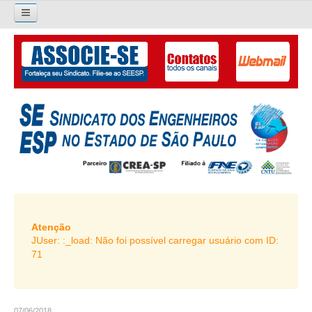
×
Pesquisar...
O SINDICATO
APRESENTAÇÃO
PALAVRA DO PRESIDENTE
DIRETORIA
DIRETORIA
LIVRO GESTÃO 2026-2029
Atenção
JUser: :_load: Não foi possível carregar usuário com ID:
SUBSEDES SINDICAIS
71
GALERIA EX-PRESIDENTES
ORGANOGRAMA
07/06/2018