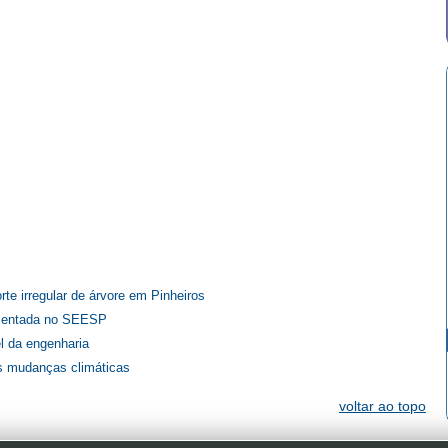
te irregular de árvore em Pinheiros
esentada no SEESP
l da engenharia
s mudanças climáticas
voltar ao topo