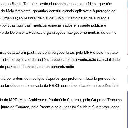
érica no Brasil. Também serão abordados aspectos jurídicos que têm
l do Meio Ambiente, garantias constitucionais aplicáveis à proteção da
la Organização Mundial de Saúde (OMS). Participarão da audiência
 e políticas públicas, médicos especializados em saúde pública e
co e da Defensoria Pública, organizações não governamentais de cunho
a, estarão em pauta as contribuições feitas pelo MPF e pelo Instituto
ntre os objetivos da audiência pública está a verificação da viabilidade
e prazos definitivos para sua concretização.
ará por ordem de inscrição. Aqueles que preferirem fazê-lo por escrito
ocolar documento na sede da PRR3, com cinco dias de antecedência à
são do MPF
(Meio Ambiente e Patrimônio Cultural), pelo
Grupo de Trabalho
 junto ao Conama, pelo Proam e pelo Instituto Saúde e Sustentabilidade.