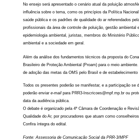
No ensejo será apresentado o cenário atual da poluição atmosf
influência sobre o tema, como os princípios da Política Naciona
saúde pública e os padrões de qualidade do ar referendados pe
profissionais da área de controle de poluição, gestão ambiental
epidemiologia ambiental, juristas, membros do Ministério Públi
ambiental e a sociedade em geral.
Além da análise dos fundamentos técnicos da proposta do Conam
Brasileiro de Proteção Ambiental (Proam) para o meio ambiente. E
de adoção das metas da OMS pelo Brasil e de estabelecimento d
Todos os presentes poderão se manifestar, e a participação se d
poderão enviar
e-mail
para
PRR3-Inscricoes@mpf.mp.br
ou prot
data da audiência pública.
O debate é organizado pela
4ª Câmara de Coordenação e Revi
Qualidade do Ar
, por procuradores que atuam como conselheiros
Confira íntegra do edital.
Fonte: Assessoria de Comunicação Social da PRR-3/MPF