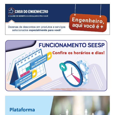
PUBLICAÇÕES
PUBLICIDADE
MANUAL DE REDAÇÃO
RELEASES
CONTATO
CADASTRO
ASSOCIE-SE
ATUALIZAÇÃO CADASTRAL
NÚCLEO JOVEM