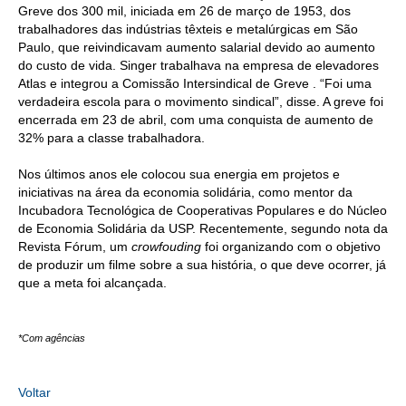
Greve dos 300 mil, iniciada em 26 de março de 1953, dos
trabalhadores das indústrias têxteis e metalúrgicas em São
CONTATO
Paulo, que reivindicavam aumento salarial devido ao aumento
do custo de vida. Singer trabalhava na empresa de elevadores
CURSOS
Atlas e integrou a Comissão Intersindical de Greve . “Foi uma
verdadeira escola para o movimento sindical”, disse. A greve foi
ENGENHEIRO EMPREENDEDOR
encerrada em 23 de abril, com uma conquista de aumento de
32% para a classe trabalhadora.
SEESP EDUCAÇÃO
Nos últimos anos ele colocou sua energia em projetos e
PLATAFORMAS GRATUITAS
iniciativas na área da economia solidária, como mentor da
Incubadora Tecnológica de Cooperativas Populares e do Núcleo
BENEFÍCIOS
de Economia Solidária da USP. Recentemente, segundo nota da
Revista Fórum, um
crowfouding
foi organizando com o objetivo
APOSENTADORIA
de produzir um filme sobre a sua história, o que deve ocorrer, já
que a meta foi alcançada.
CONVÊNIOS
PLANO DE SAÚDE
*Com agências
SEESPPREV
Voltar