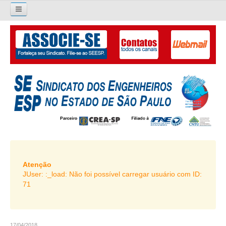
×
Pesquisar...
O SINDICATO
APRESENTAÇÃO
PALAVRA DO PRESIDENTE
DIRETORIA
DIRETORIA
LIVRO GESTÃO 2026-2029
Atenção
JUser: :_load: Não foi possível carregar usuário com ID:
SUBSEDES SINDICAIS
71
GALERIA EX-PRESIDENTES
ORGANOGRAMA
17/04/2018