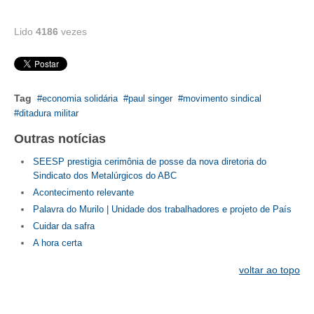
CONSÓRCIOS
CAMPANHAS SALARIAIS
Lido
4186
vezes
COMUNICAÇÃO
PALAVRA DO MURILO
Tag
economia solidária
paul singer
movimento sindical
ditadura militar
NOTÍCIAS
Outras notícias
CONTEÚDO ESPECIAL
SEESP prestigia cerimônia de posse da nova diretoria do
JORNAL DO ENGENHEIRO
Sindicato dos Metalúrgicos do ABC
Acontecimento relevante
AGENDA
Palavra do Murilo | Unidade dos trabalhadores e projeto de País
Cuidar da safra
SEESP NOTÍCIAS
A hora certa
NOTÍCIAS NO WHATSAPP
voltar ao topo
FOTOS