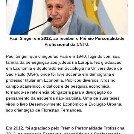
CONTRIBUIÇÕES
CONTRIBUIÇÃO ASSISTENCIAL
CONTRIBUIÇÃO ASSOCIATIVA OU ANUIDADE DE SÓCIO
Paul Singer em 2012, ao receber o Prêmio Personalidade
Profissional da CNTU.
CONTRIBUIÇÃO SINDICAL URBANA
Paul Singer, que chegou ao País em 1940, fugindo com sua
REVISÃO DE APOSENTADORIA
família da perseguição aos judeus na Europa, fez graduação
em Economia e doutorado em Sociologia na Universidade de
FGTS EXPURGOS
São Paulo (USP), onde foi livre docente em demografia e
professor titular em Economia. Publicou diversos livros no
FGTS CORREÇÃO
campo acadêmico, didáticos e de pesquisa econômica,
tornando-se referência obrigatória para a divulgação do
LEGISLAÇÃO
pensamento da esquerda não-marxista. Uma de suas teses
virou o livro Desenvolvimento Econômico e Evolução Urbana,
LEI 4.950-A/1966 – PISO SALARIAL
sob orientação de Florestan Fernandes.
LEI 5.194/1966 – REGULAMENTAÇÃO DA PROFISSÃO
Em 2012, foi agraciado pelo Prêmio Personalidade Profissional
LEI 6.496/1977 – ART