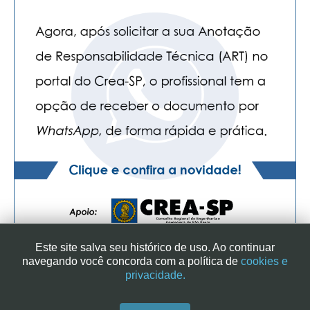
Este site salva seu histórico de uso. Ao continuar
navegando você concorda com a política de
cookies e
privacidade.
SINDICATO DOS ENGENHEIROS NO ESTADO DE SÃO PAULO
| RUA GENEBRA, 25 - CEP 01316-901 - SÃO PAULO/SP - BRASIL
|+ 55 (11) 3113-2600