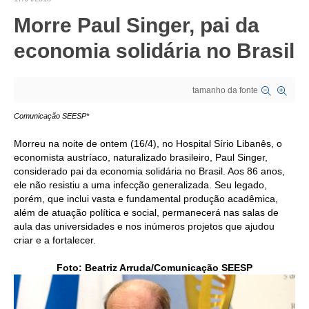
Morre Paul Singer, pai da
CRESCE BRASIL
economia solidária no Brasil
CONSELHO TECNOLÓGICO
HISTÓRICO E ATUAÇÃO
tamanho da fonte
COMPOSIÇÃO
Comunicação SEESP*
CONSELHOS ASSESSORES
Morreu na noite de ontem (16/4), no Hospital Sírio Libanês, o
economista austríaco, naturalizado brasileiro, Paul Singer,
PERSONALIDADES DA TECNOLOGIA
considerado pai da economia solidária no Brasil. Aos 86 anos,
ele não resistiu a uma infecção generalizada. Seu legado,
NÚCLEO DA MULHER ENGENHEIRA
porém, que inclui vasta e fundamental produção acadêmica,
além de atuação política e social, permanecerá nas salas de
TRANSPARÊNCIA
aula das universidades e nos inúmeros projetos que ajudou
criar e a fortalecer.
JURÍDICO
Foto: Beatriz Arruda/Comunicação SEESP
CONSULTORIA
ACORDOS, CONVENÇÕES E DISSÍDIOS