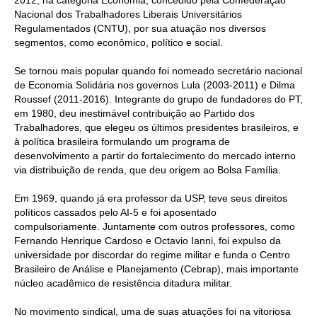
2012, na categoria Economia, concedido pela Confederação
Nacional dos Trabalhadores Liberais Universitários
RES 1.002/2002 – CÓDIGO DE ÉTICA
Regulamentados (CNTU), por sua atuação nos diversos
segmentos, como econômico, político e social
.
HOMOLOGAÇÕES
Se tornou mais popular quando foi nomeado secretário nacional
de Economia Solidária nos governos Lula (2003-2011) e Dilma
PISO SALARIAL
Roussef (2011-2016). Integrante do grupo de fundadores do PT,
em 1980, deu inestimável contribuição ao Partido dos
FIQUE POR DENTRO
Trabalhadores, que elegeu os últimos presidentes brasileiros, e
à política brasileira formulando um programa de
OPORTUNIDADES
desenvolvimento a partir do fortalecimento do mercado interno
via distribuição de renda, que deu origem ao Bolsa Família.
APRESENTAÇÃO
Em 1969, quando já era professor da USP, teve seus direitos
EMPREGO E ESTÁGIO
políticos cassados pelo AI-5 e foi aposentado
compulsoriamente. Juntamente com outros professores, como
CARREIRA
Fernando Henrique Cardoso e Octavio Ianni, foi
expulso da
universidade por discordar do regime militar e funda o
Centro
AUTÔNOMOS E SERVIÇOS
Brasileiro de Análise e Planejamento (Cebrap), mais importante
núcleo acadêmico de resistência ditadura militar.
NEWSLETTER
No movimento sindical, uma de suas atuações foi na vitoriosa
GUIA DAS ENGENHARIAS