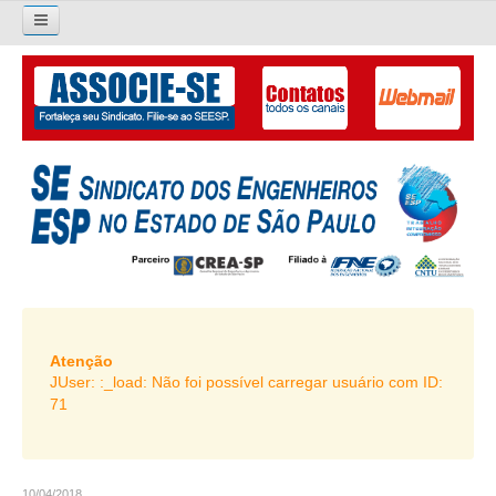
×
Pesquisar...
O SINDICATO
APRESENTAÇÃO
PALAVRA DO PRESIDENTE
DIRETORIA
DIRETORIA
LIVRO GESTÃO 2026-2029
Atenção
JUser: :_load: Não foi possível carregar usuário com ID:
SUBSEDES SINDICAIS
71
GALERIA EX-PRESIDENTES
ORGANOGRAMA
10/04/2018