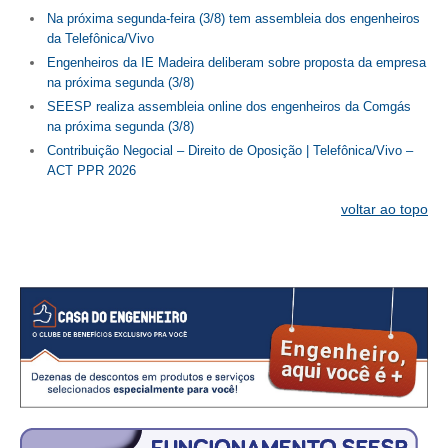
Na próxima segunda-feira (3/8) tem assembleia dos engenheiros
RES 1.002/2002 – CÓDIGO DE ÉTICA
da Telefônica/Vivo
Engenheiros da IE Madeira deliberam sobre proposta da empresa
HOMOLOGAÇÕES
na próxima segunda (3/8)
SEESP realiza assembleia online dos engenheiros da Comgás
PISO SALARIAL
na próxima segunda (3/8)
Contribuição Negocial – Direito de Oposição | Telefônica/Vivo –
FIQUE POR DENTRO
ACT PPR 2026
OPORTUNIDADES
voltar ao topo
APRESENTAÇÃO
EMPREGO E ESTÁGIO
CARREIRA
AUTÔNOMOS E SERVIÇOS
NEWSLETTER
GUIA DAS ENGENHARIAS