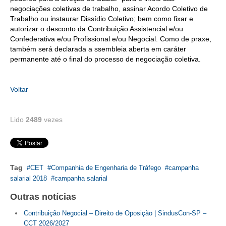
negociações coletivas de trabalho, assinar Acordo Coletivo de
CONTRIBUIÇÕES
Trabalho ou instaurar Dissídio Coletivo; bem como
fixar e
autorizar o desconto da Contribuição Assistencial e/ou
CONTRIBUIÇÃO ASSISTENCIAL
Confederativa e/ou Profissional e/ou Negocial. Como de praxe,
também será declarada a ssembleia aberta em caráter
permanente até o final do processo de negociação coletiva.
CONTRIBUIÇÃO ASSOCIATIVA OU ANUIDADE DE SÓCIO
CONTRIBUIÇÃO SINDICAL URBANA
Voltar
REVISÃO DE APOSENTADORIA
Lido
2489
vezes
FGTS EXPURGOS
FGTS CORREÇÃO
LEGISLAÇÃO
Tag
CET
Companhia de Engenharia de Tráfego
campanha
salarial 2018
campanha salarial
LEI 4.950-A/1966 – PISO SALARIAL
Outras notícias
LEI 5.194/1966 – REGULAMENTAÇÃO DA PROFISSÃO
Contribuição Negocial – Direito de Oposição | SindusCon-SP –
CCT 2026/2027
LEI 6.496/1977 – ART