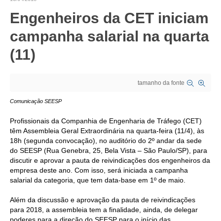
Engenheiros da CET iniciam
CRESCE BRASIL
campanha salarial na quarta
CONSELHO TECNOLÓGICO
(11)
HISTÓRICO E ATUAÇÃO
COMPOSIÇÃO
tamanho da fonte
CONSELHOS ASSESSORES
Comunicação SEESP
PERSONALIDADES DA TECNOLOGIA
Profissionais da Companhia de Engenharia de Tráfego (CET)
têm Assembleia Geral Extraordinária na quarta-feira (11/4), às
NÚCLEO DA MULHER ENGENHEIRA
18h
(segunda convocação), no auditório do
2º andar da sede
do SEESP (Rua Genebra, 25, Bela Vista – São Paulo/SP), p
ara
TRANSPARÊNCIA
discutir e aprovar a pauta de reivindicações dos engenheiros da
empresa deste ano. Com isso, será iniciada a campanha
JURÍDICO
salarial da categoria, que tem data-base em 1º de maio.
CONSULTORIA
Além da discussão e aprovação da pauta de reivindicações
para 2018, a assembleia tem a finalidade, ainda, de
delegar
ACORDOS, CONVENÇÕES E DISSÍDIOS
poderes para a direção do SEESP para o início das