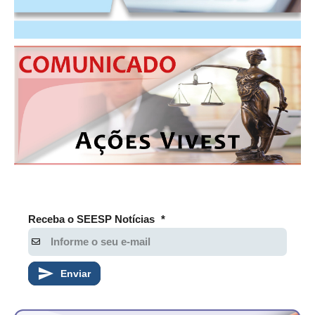
CONSÓRCIOS
CAMPANHAS SALARIAIS
COMUNICAÇÃO
PALAVRA DO MURILO
NOTÍCIAS
CONTEÚDO ESPECIAL
JORNAL DO ENGENHEIRO
AGENDA
Receba o SEESP Notícias
*
SEESP NOTÍCIAS
NOTÍCIAS NO WHATSAPP
Enviar
FOTOS