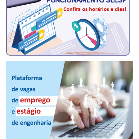
CONTATO
CURSOS
ENGENHEIRO EMPREENDEDOR
SEESP EDUCAÇÃO
PLATAFORMAS GRATUITAS
BENEFÍCIOS
APOSENTADORIA
CONVÊNIOS
PLANO DE SAÚDE
SEESPPREV