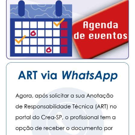
PUBLICAÇÕES
PUBLICIDADE
MANUAL DE REDAÇÃO
RELEASES
CONTATO
CADASTRO
ASSOCIE-SE
ATUALIZAÇÃO CADASTRAL
NÚCLEO JOVEM