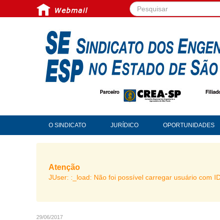
Pesquisar...
O SINDICATO
JURÍDICO
OPORTUNIDADES
Atenção
JUser: :_load: Não foi possível carregar usuário com I
29/06/2017