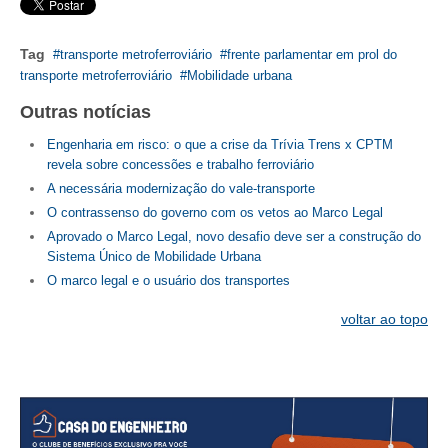
CONTATO
Tag
transporte metroferroviário
frente parlamentar em prol do
transporte metroferroviário
Mobilidade urbana
CURSOS
Outras notícias
ENGENHEIRO EMPREENDEDOR
Engenharia em risco: o que a crise da Trívia Trens x CPTM
SEESP EDUCAÇÃO
revela sobre concessões e trabalho ferroviário
A necessária modernização do vale-transporte
PLATAFORMAS GRATUITAS
O contrassenso do governo com os vetos ao Marco Legal
Aprovado o Marco Legal, novo desafio deve ser a construção do
BENEFÍCIOS
Sistema Único de Mobilidade Urbana
O marco legal e o usuário dos transportes
APOSENTADORIA
voltar ao topo
CONVÊNIOS
PLANO DE SAÚDE
SEESPPREV