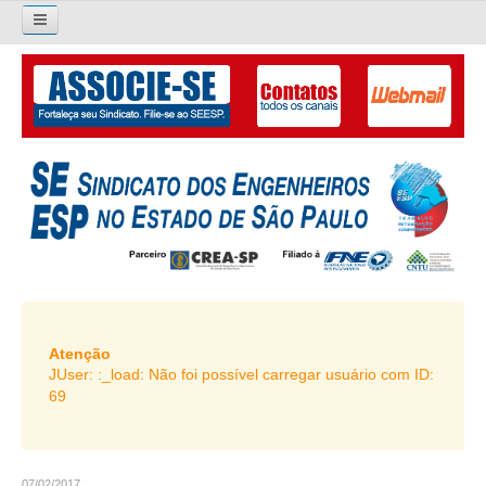
×
Pesquisar...
O SINDICATO
APRESENTAÇÃO
PALAVRA DO PRESIDENTE
DIRETORIA
DIRETORIA
LIVRO GESTÃO 2026-2029
Atenção
JUser: :_load: Não foi possível carregar usuário com ID:
SUBSEDES SINDICAIS
69
GALERIA EX-PRESIDENTES
ORGANOGRAMA
07/02/2017