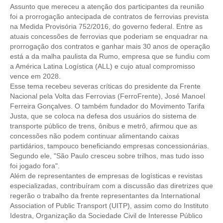
Assunto que mereceu a atenção dos participantes da reunião
foi a prorrogação antecipada de contratos de ferrovias prevista
CONTRIBUIÇÕES
na Medida Provisória 752/2016, do governo federal. Entre as
atuais concessões de ferrovias que poderiam se enquadrar na
CONTRIBUIÇÃO ASSISTENCIAL
prorrogação dos contratos e ganhar mais 30 anos de operação
está a da malha paulista da Rumo, empresa que se fundiu com
CONTRIBUIÇÃO ASSOCIATIVA OU ANUIDADE DE SÓCIO
a América Latina Logística (ALL) e cujo atual compromisso
vence em 2028.
CONTRIBUIÇÃO SINDICAL URBANA
Esse tema recebeu severas críticas do presidente da Frente
Nacional pela Volta das Ferrovias (FerroFrente), José Manoel
REVISÃO DE APOSENTADORIA
Ferreira Gonçalves. O também fundador do Movimento Tarifa
Justa, que se coloca na defesa dos usuários do sistema de
FGTS EXPURGOS
transporte público de trens, ônibus e metrô, afirmou que as
concessões não podem continuar alimentando caixas
FGTS CORREÇÃO
partidários, tampouco beneficiando empresas concessionárias.
Segundo ele, "São Paulo cresceu sobre trilhos, mas tudo isso
LEGISLAÇÃO
foi jogado fora".
Além de representantes de empresas de logísticas e revistas
LEI 4.950-A/1966 – PISO SALARIAL
especializadas, contribuíram com a discussão das diretrizes que
regerão o trabalho da frente representantes da International
LEI 5.194/1966 – REGULAMENTAÇÃO DA PROFISSÃO
Association of Public Transport (UITP), assim como do Instituto
Idestra, Organização da Sociedade Civil de Interesse Público
LEI 6.496/1977 – ART