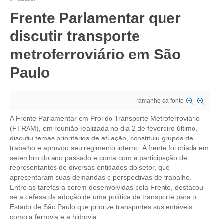
Frente Parlamentar quer
CRESCE BRASIL
discutir transporte
CONSELHO TECNOLÓGICO
metroferroviário em São
HISTÓRICO E ATUAÇÃO
Paulo
COMPOSIÇÃO
CONSELHOS ASSESSORES
tamanho da fonte
PERSONALIDADES DA TECNOLOGIA
A Frente Parlamentar em Prol do Transporte Metroferroviário
(FTRAM), em reunião realizada no dia 2 de fevereiro último,
NÚCLEO DA MULHER ENGENHEIRA
discutiu temas prioritários de atuação, constituiu grupos de
trabalho e aprovou seu regimento interno. A frente foi criada em
setembro do ano passado e conta com a participação de
TRANSPARÊNCIA
representantes de diversas entidades do setor, que
apresentaram suas demandas e perspectivas de trabalho.
JURÍDICO
Entre as tarefas a serem desenvolvidas pela Frente, destacou-
se a defesa da adoção de uma política de transporte para o
CONSULTORIA
Estado de São Paulo que priorize transportes sustentáveis,
como a ferrovia e a hidrovia.
ACORDOS, CONVENÇÕES E DISSÍDIOS