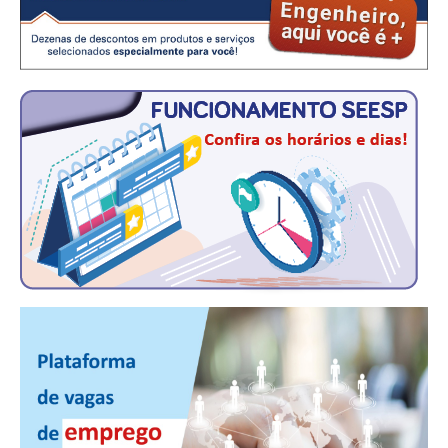
CONSÓRCIOS
CAMPANHAS SALARIAIS
COMUNICAÇÃO
PALAVRA DO MURILO
NOTÍCIAS
CONTEÚDO ESPECIAL
JORNAL DO ENGENHEIRO
AGENDA
SEESP NOTÍCIAS
NOTÍCIAS NO WHATSAPP
FOTOS