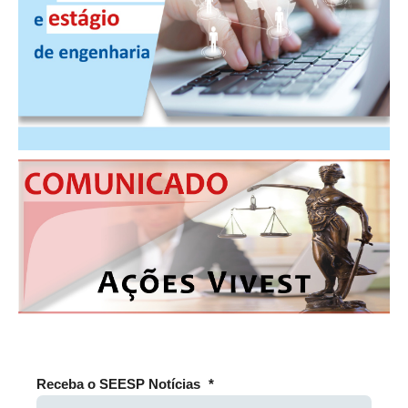
PUBLICAÇÕES
PUBLICIDADE
MANUAL DE REDAÇÃO
RELEASES
CONTATO
CADASTRO
ASSOCIE-SE
ATUALIZAÇÃO CADASTRAL
NÚCLEO JOVEM
Receba o SEESP Notícias
*