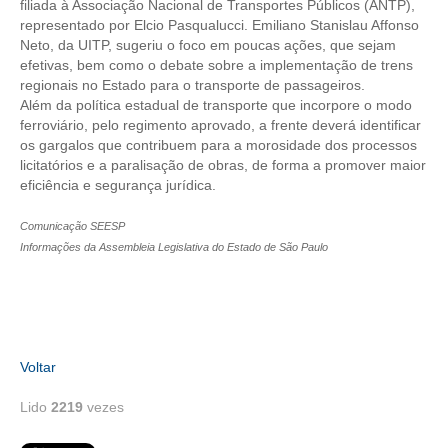
filiada à Associação Nacional de Transportes Públicos (ANTP),
representado por Elcio Pasqualucci. Emiliano Stanislau Affonso
RES 1.002/2002 – CÓDIGO DE ÉTICA
Neto, da UITP, sugeriu o foco em poucas ações, que sejam
efetivas, bem como o debate sobre a implementação de trens
HOMOLOGAÇÕES
regionais no Estado para o transporte de passageiros.
Além da política estadual de transporte que incorpore o modo
PISO SALARIAL
ferroviário, pelo regimento aprovado, a frente deverá identificar
os gargalos que contribuem para a morosidade dos processos
FIQUE POR DENTRO
licitatórios e a paralisação de obras, de forma a promover maior
eficiência e segurança jurídica.
OPORTUNIDADES
Comunicação SEESP
APRESENTAÇÃO
Informações da Assembleia Legislativa do Estado de São Paulo
EMPREGO E ESTÁGIO
CARREIRA
AUTÔNOMOS E SERVIÇOS
Voltar
NEWSLETTER
Lido
2219
vezes
GUIA DAS ENGENHARIAS