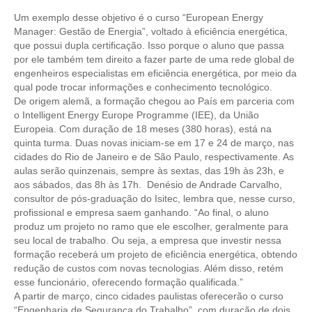
Um exemplo desse objetivo é o curso “European Energy
RES 1.002/2002 – CÓDIGO DE ÉTICA
Manager: Gestão de Energia”, voltado à eficiência energética,
que possui dupla certificação. Isso porque o aluno que passa
HOMOLOGAÇÕES
por ele também tem direito a fazer parte de uma rede global de
engenheiros especialistas em eficiência energética, por meio da
PISO SALARIAL
qual pode trocar informações e conhecimento tecnológico.
De origem alemã, a formação chegou ao País em parceria com
FIQUE POR DENTRO
o Intelligent Energy Europe Programme (IEE), da União
Europeia. Com duração de 18 meses (380 horas), está na
OPORTUNIDADES
quinta turma. Duas novas iniciam-se em 17 e 24 de março, nas
cidades do Rio de Janeiro e de São Paulo, respectivamente. As
APRESENTAÇÃO
aulas serão quinzenais, sempre às sextas, das 19h às 23h, e
aos sábados, das 8h às 17h. Denésio de Andrade Carvalho,
EMPREGO E ESTÁGIO
consultor de pós-graduação do Isitec, lembra que, nesse curso,
profissional e empresa saem ganhando. “Ao final, o aluno
produz um projeto no ramo que ele escolher, geralmente para
CARREIRA
seu local de trabalho. Ou seja, a empresa que investir nessa
formação receberá um projeto de eficiência energética, obtendo
AUTÔNOMOS E SERVIÇOS
redução de custos com novas tecnologias. Além disso, retém
esse funcionário, oferecendo formação qualificada.”
NEWSLETTER
A partir de março, cinco cidades paulistas oferecerão o curso
“Engenharia de Segurança do Trabalho”, com duração de dois
GUIA DAS ENGENHARIAS