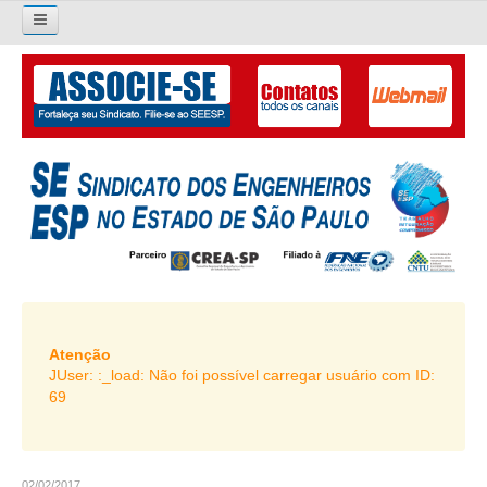
×
Pesquisar...
O SINDICATO
APRESENTAÇÃO
PALAVRA DO PRESIDENTE
DIRETORIA
DIRETORIA
LIVRO GESTÃO 2026-2029
Atenção
JUser: :_load: Não foi possível carregar usuário com ID:
SUBSEDES SINDICAIS
69
GALERIA EX-PRESIDENTES
ORGANOGRAMA
02/02/2017