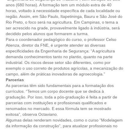
anos (680 horas). A formação tem um módulo extra de 40
horas, voltado à necessidade específica de cada localidade ou
CONTATO
região. Assim, em São Paulo, Itapetininga, Bauru e São José do
Rio Preto, o foco será na agricultura. Em Campinas, o tema a
CURSOS
ser acrescido na grade, provavelmente ligado à indústria, será
decidido pelos alunos que formarem a turma.
ENGENHEIRO EMPREENDEDOR
Para o coordenador pedagógico do curso, o professor Celso
Atienza, diretor da FNE, é urgente atender as diversas
SEESP EDUCAÇÃO
especificidades da Engenharia de Segurança: “A agricultura
demanda conhecimentos tanto no plantio, quanto na parte
PLATAFORMAS GRATUITAS
industrial. Os riscos desse setor são diferentes, como por
exemplo o uso correto de produtos agrícolas, a mecanização do
BENEFÍCIOS
campo, além de práticas inovadoras de agroecologia.”
Parcerias
APOSENTADORIA
As parcerias têm sido fundamentais para a formatação dos
currículos. “Temos um corpo docente que se dedica à
CONVÊNIOS
graduação. Por isso, toda a pós-graduação é feita a partir de
parcerias com instituições e profissionais qualificados e
PLANO DE SAÚDE
renomados no mercado. E essa fórmula tem se mostrado
exitosa”, observa Octaviano.
SEESPPREV
Algumas delas renderam novidades, como o curso “Modelagem
da informação da construção”, para atualizar profissionais no