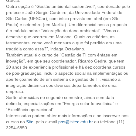
Garcia.
PUBLICAÇÕES
Outra opção é “Gestão ambiental sustentável”, coordenado pelo
professor João Sergio Cordeiro, da Universidade Federal de
PUBLICIDADE
São Carlos (UFSCar), com início previsto em abril (em São
Paulo) e setembro (em Marília). Um diferencial nessa proposta
MANUAL DE REDAÇÃO
é o módulo sobre “Valoração do dano ambiental”. “Vimos o
desastre que ocorreu em Mariana. Quais os critérios, as
RELEASES
ferramentas, como você mensura o que foi perdido em uma
tragédia como essa?”, indaga Octaviano.
CONTATO
Também atual é o curso de “Gestão de TI com ênfase em
inovação”, em que seu coordenador, Ricardo Gedra, que tem
CADASTRO
20 anos de experiência profissional e há dez coordena cursos
de pós-graduação, inclui o aspecto social na implementação ou
ASSOCIE-SE
aperfeiçoamento de um sistema de gestão de TI, visando a
integração dinâmica dos diversos departamentos de uma
ATUALIZAÇÃO CADASTRAL
empresa.
Serão oferecidas no segundo semestre, ainda sem data
NÚCLEO JOVEM
definida, especializações em “Energia solar fotovoltaica” e
“Excelência operacional”.
Interessados podem obter mais informações e se inscrever nos
cursos no
Site
, pelo e-mail
pos@isitec.edu.br
ou telefone (11)
3254-6850.