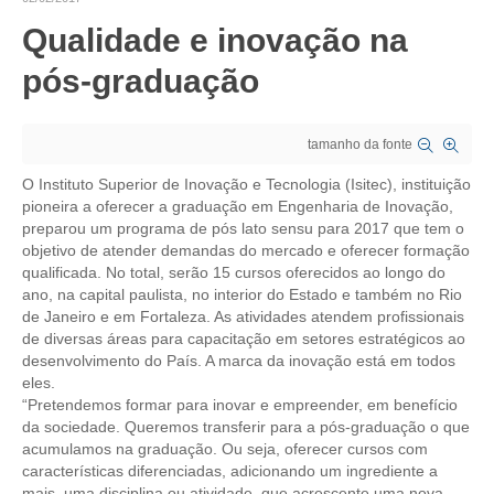
Qualidade e inovação na
CRESCE BRASIL
pós-graduação
CONSELHO TECNOLÓGICO
HISTÓRICO E ATUAÇÃO
tamanho da fonte
COMPOSIÇÃO
O Instituto Superior de Inovação e Tecnologia (Isitec), instituição
pioneira a oferecer a graduação em Engenharia de Inovação,
CONSELHOS ASSESSORES
preparou um programa de pós lato sensu para 2017 que tem o
objetivo de atender demandas do mercado e oferecer formação
PERSONALIDADES DA TECNOLOGIA
qualificada. No total, serão 15 cursos oferecidos ao longo do
ano, na capital paulista, no interior do Estado e também no Rio
NÚCLEO DA MULHER ENGENHEIRA
de Janeiro e em Fortaleza. As atividades atendem profissionais
de diversas áreas para capacitação em setores estratégicos ao
TRANSPARÊNCIA
desenvolvimento do País. A marca da inovação está em todos
eles.
JURÍDICO
“Pretendemos formar para inovar e empreender, em benefício
da sociedade. Queremos transferir para a pós-graduação o que
CONSULTORIA
acumulamos na graduação. Ou seja, oferecer cursos com
características diferenciadas, adicionando um ingrediente a
ACORDOS, CONVENÇÕES E DISSÍDIOS
mais, uma disciplina ou atividade, que acrescente uma nova