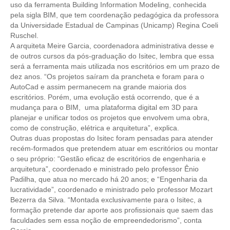
CONSÓRCIOS
uso da ferramenta Building Information Modeling, conhecida
pela sigla BIM, que tem coordenação pedagógica da professora
CAMPANHAS SALARIAIS
da Universidade Estadual de Campinas (Unicamp) Regina Coeli
Ruschel.
COMUNICAÇÃO
A arquiteta Meire Garcia, coordenadora administrativa desse e
de outros cursos da pós-graduação do Isitec, lembra que essa
PALAVRA DO MURILO
será a ferramenta mais utilizada nos escritórios em um prazo de
dez anos. “Os projetos saíram da prancheta e foram para o
NOTÍCIAS
AutoCad e assim permanecem na grande maioria dos
escritórios. Porém, uma evolução está ocorrendo, que é a
CONTEÚDO ESPECIAL
mudança para o BIM, uma plataforma digital em 3D para
planejar e unificar todos os projetos que envolvem uma obra,
JORNAL DO ENGENHEIRO
como de construção, elétrica e arquitetura”, explica.
Outras duas propostas do Isitec foram pensadas para atender
AGENDA
recém-formados que pretendem atuar em escritórios ou montar
o seu próprio: “Gestão eficaz de escritórios de engenharia e
SEESP NOTÍCIAS
arquitetura”, coordenado e ministrado pelo professor Ênio
Padilha, que atua no mercado há 20 anos; e “Engenharia da
lucratividade”, coordenado e ministrado pelo professor Mozart
NOTÍCIAS NO WHATSAPP
Bezerra da Silva. “Montada exclusivamente para o Isitec, a
formação pretende dar aporte aos profissionais que saem das
FOTOS
faculdades sem essa noção de empreendedorismo”, conta