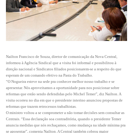
CONTRIBUIÇÕES
CONTRIBUIÇÃO ASSISTENCIAL
CONTRIBUIÇÃO ASSOCIATIVA OU ANUIDADE DE SÓCIO
CONTRIBUIÇÃO SINDICAL URBANA
Nailton Francisco de Souza, diretor de comunicação da Nova Central,
REVISÃO DE APOSENTADORIA
informou à Agência Sindical que a visita foi informal e possibilitou à
direção nacional e Sindicatos filiados posicionarem-se a respeito do que
FGTS EXPURGOS
esperam de um comando efetivo na Pasta do Trabalho.
“O Nogueira esteve na sede pra conhecer melhor nosso trabalho e se
FGTS CORREÇÃO
apresentar. Nós aproveitamos a oportunidade para nos posicionar sobre
reformas que estão sendo defendidas pelo Michel Temer”, diz Nailton. A
LEGISLAÇÃO
visita ocorreu no dia em que o presidente interino anunciou propostas de
reformas que trazem retrocessos trabalhistas.
LEI 4.950-A/1966 – PISO SALARIAL
O ministro voltou a se comprometer a não tomar decisões sem consultar as
Centrais. “Essa declaração soa contraditória, quando o presidente Temer
LEI 5.194/1966 – REGULAMENTAÇÃO DA PROFISSÃO
anuncia medidas que nós rechaçamos, como mudança na idade mínima pra
se aposentar”, comenta Nailton. A Central também cobrou maior
LEI 6.496/1977 – ART