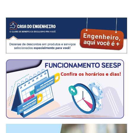
CONSÓRCIOS
CAMPANHAS SALARIAIS
COMUNICAÇÃO
PALAVRA DO MURILO
NOTÍCIAS
CONTEÚDO ESPECIAL
JORNAL DO ENGENHEIRO
AGENDA
SEESP NOTÍCIAS
NOTÍCIAS NO WHATSAPP
FOTOS