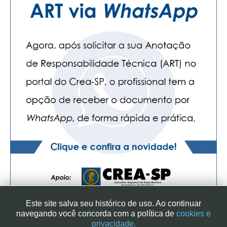
Este site salva seu histórico de uso. Ao continuar
navegando você concorda com a política de
cookies e
privacidade.
SINDICATO DOS ENGENHEIROS NO ESTADO DE SÃO PAULO