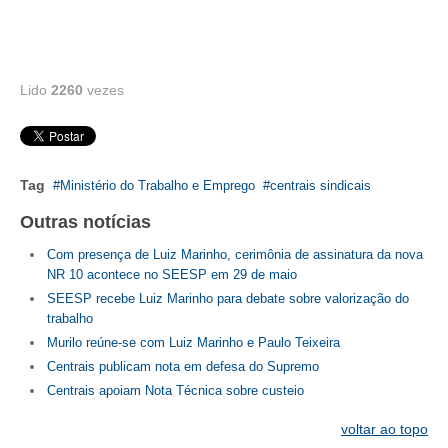
CONTATO
CURSOS
Lido
2260
vezes
ENGENHEIRO EMPREENDEDOR
SEESP EDUCAÇÃO
Tag
Ministério do Trabalho e Emprego
centrais sindicais
PLATAFORMAS GRATUITAS
Outras notícias
BENEFÍCIOS
Com presença de Luiz Marinho, cerimônia de assinatura da nova
NR 10 acontece no SEESP em 29 de maio
APOSENTADORIA
SEESP recebe Luiz Marinho para debate sobre valorização do
trabalho
CONVÊNIOS
Murilo reúne-se com Luiz Marinho e Paulo Teixeira
PLANO DE SAÚDE
Centrais publicam nota em defesa do Supremo
Centrais apoiam Nota Técnica sobre custeio
SEESPPREV
voltar ao topo