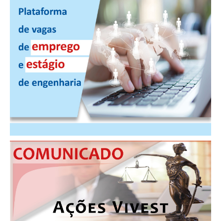
PUBLICAÇÕES
PUBLICIDADE
MANUAL DE REDAÇÃO
RELEASES
CONTATO
CADASTRO
ASSOCIE-SE
ATUALIZAÇÃO CADASTRAL
NÚCLEO JOVEM