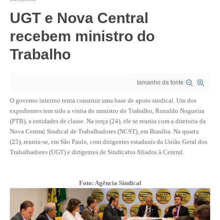
UGT e Nova Central
CRESCE BRASIL
recebem ministro do
CONSELHO TECNOLÓGICO
Trabalho
HISTÓRICO E ATUAÇÃO
COMPOSIÇÃO
tamanho da fonte
CONSELHOS ASSESSORES
O governo interino tenta construir uma base de apoio sindical. Um dos
expedientes tem sido a visita do ministro do Trabalho, Ronaldo Nogueira
PERSONALIDADES DA TECNOLOGIA
(PTB), a entidades de classe. Na terça (24), ele se reuniu com a diretoria da
Nova Central Sindical de Trabalhadores (NCST), em Brasília. Na quarta
NÚCLEO DA MULHER ENGENHEIRA
(25), reuniu-se, em São Paulo, com dirigentes estaduais da União Geral dos
Trabalhadores (UGT) e dirigentes de Sindicatos filiados à Central.
TRANSPARÊNCIA
JURÍDICO
Foto: Agência Sindical
CONSULTORIA
ACORDOS, CONVENÇÕES E DISSÍDIOS