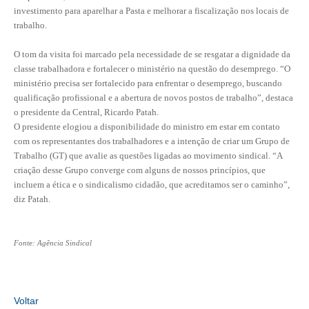
investimento para aparelhar a Pasta e melhorar a fiscalização nos locais de
trabalho.
RES 1.002/2002 – CÓDIGO DE ÉTICA
O tom da visita foi marcado pela necessidade de se resgatar a dignidade da
HOMOLOGAÇÕES
classe trabalhadora e fortalecer o ministério na questão do desemprego. “O
PISO SALARIAL
ministério precisa ser fortalecido para enfrentar o desemprego, buscando
qualificação profissional e a abertura de novos postos de trabalho”, destaca
FIQUE POR DENTRO
o presidente da Central, Ricardo Patah.
O presidente elogiou a disponibilidade do ministro em estar em contato
OPORTUNIDADES
com os representantes dos trabalhadores e a intenção de criar um Grupo de
Trabalho (GT) que avalie as questões ligadas ao movimento sindical. “A
APRESENTAÇÃO
criação desse Grupo converge com alguns de nossos princípios, que
incluem a ética e o sindicalismo cidadão, que acreditamos ser o caminho”,
EMPREGO E ESTÁGIO
diz Patah.
CARREIRA
Fonte: Agência Sindical
AUTÔNOMOS E SERVIÇOS
NEWSLETTER
Voltar
GUIA DAS ENGENHARIAS