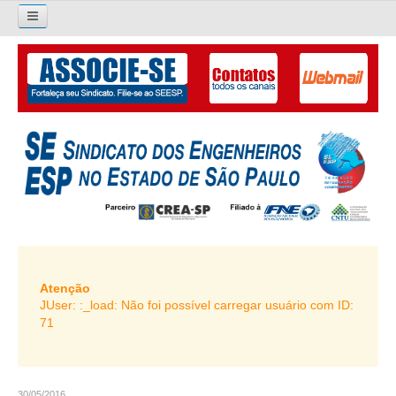
×
Pesquisar...
O SINDICATO
APRESENTAÇÃO
PALAVRA DO PRESIDENTE
DIRETORIA
DIRETORIA
LIVRO GESTÃO 2026-2029
Atenção
JUser: :_load: Não foi possível carregar usuário com ID:
SUBSEDES SINDICAIS
71
GALERIA EX-PRESIDENTES
ORGANOGRAMA
30/05/2016