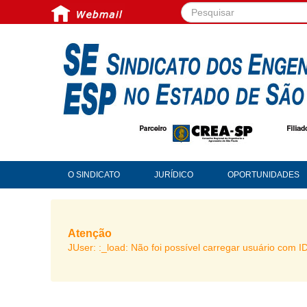
Pesquisar...
O SINDICATO
JURÍDICO
OPORTUNIDADES
Atenção
JUser: :_load: Não foi possível carregar usuário com I