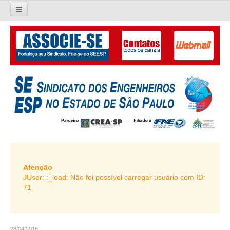
×
Pesquisar...
O SINDICATO
APRESENTAÇÃO
PALAVRA DO PRESIDENTE
DIRETORIA
DIRETORIA
LIVRO GESTÃO 2026-2029
Atenção
JUser: :_load: Não foi possível carregar usuário com ID:
SUBSEDES SINDICAIS
71
GALERIA EX-PRESIDENTES
ORGANOGRAMA
28/04/2016