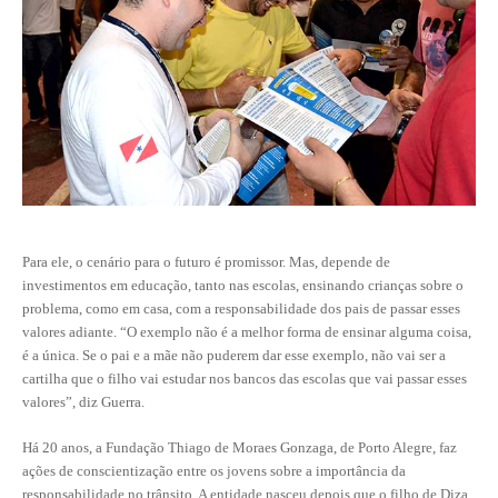
CONTRIBUIÇÕES
CONTRIBUIÇÃO ASSISTENCIAL
CONTRIBUIÇÃO ASSOCIATIVA OU ANUIDADE DE SÓCIO
CONTRIBUIÇÃO SINDICAL URBANA
REVISÃO DE APOSENTADORIA
Para ele, o cenário para o futuro é promissor. Mas, depende de
FGTS EXPURGOS
investimentos em educação, tanto nas escolas, ensinando crianças sobre o
problema, como em casa, com a responsabilidade dos pais de passar esses
FGTS CORREÇÃO
valores adiante. “O exemplo não é a melhor forma de ensinar alguma coisa,
é a única. Se o pai e a mãe não puderem dar esse exemplo, não vai ser a
LEGISLAÇÃO
cartilha que o filho vai estudar nos bancos das escolas que vai passar esses
valores”, diz Guerra.
LEI 4.950-A/1966 – PISO SALARIAL
Há 20 anos, a Fundação Thiago de Moraes Gonzaga, de Porto Alegre, faz
LEI 5.194/1966 – REGULAMENTAÇÃO DA PROFISSÃO
ações de conscientização entre os jovens sobre a importância da
responsabilidade no trânsito. A entidade nasceu depois que o filho de Diza
LEI 6.496/1977 – ART