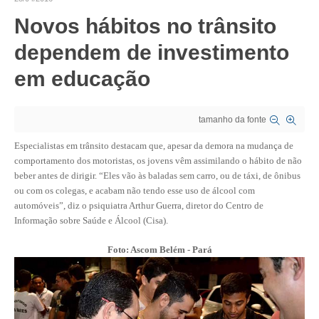
Novos hábitos no trânsito
CRESCE BRASIL
dependem de investimento
CONSELHO TECNOLÓGICO
em educação
HISTÓRICO E ATUAÇÃO
COMPOSIÇÃO
tamanho da fonte
CONSELHOS ASSESSORES
Especialistas em trânsito destacam que, apesar da demora na mudança de
comportamento dos motoristas, os jovens vêm assimilando o hábito de não
PERSONALIDADES DA TECNOLOGIA
beber antes de dirigir. “Eles vão às baladas sem carro, ou de táxi, de ônibus
ou com os colegas, e acabam não tendo esse uso de álcool com
NÚCLEO DA MULHER ENGENHEIRA
automóveis”, diz o psiquiatra Arthur Guerra, diretor do Centro de
Informação sobre Saúde e Álcool (Cisa).
TRANSPARÊNCIA
Foto: Ascom Belém - Pará
JURÍDICO
CONSULTORIA
ACORDOS, CONVENÇÕES E DISSÍDIOS