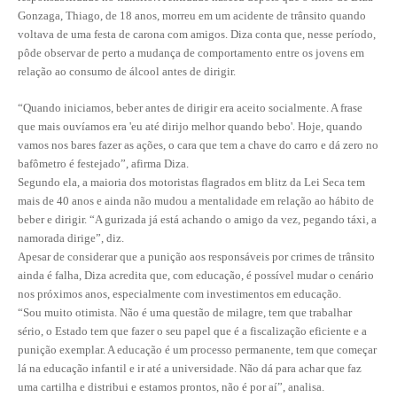
Gonzaga, Thiago, de 18 anos, morreu em um acidente de trânsito quando
RES 1.002/2002 – CÓDIGO DE ÉTICA
voltava de uma festa de carona com amigos. Diza conta que, nesse período,
pôde observar de perto a mudança de comportamento entre os jovens em
HOMOLOGAÇÕES
relação ao consumo de álcool antes de dirigir.
PISO SALARIAL
“Quando iniciamos, beber antes de dirigir era aceito socialmente. A frase
que mais ouvíamos era 'eu até dirijo melhor quando bebo'. Hoje, quando
FIQUE POR DENTRO
vamos nos bares fazer as ações, o cara que tem a chave do carro e dá zero no
bafômetro é festejado”, afirma Diza.
OPORTUNIDADES
Segundo ela, a maioria dos motoristas flagrados em blitz da Lei Seca tem
mais de 40 anos e ainda não mudou a mentalidade em relação ao hábito de
APRESENTAÇÃO
beber e dirigir. “A gurizada já está achando o amigo da vez, pegando táxi, a
namorada dirige”, diz.
EMPREGO E ESTÁGIO
Apesar de considerar que a punição aos responsáveis por crimes de trânsito
ainda é falha, Diza acredita que, com educação, é possível mudar o cenário
CARREIRA
nos próximos anos, especialmente com investimentos em educação.
“Sou muito otimista. Não é uma questão de milagre, tem que trabalhar
AUTÔNOMOS E SERVIÇOS
sério, o Estado tem que fazer o seu papel que é a fiscalização eficiente e a
punição exemplar. A educação é um processo permanente, tem que começar
NEWSLETTER
lá na educação infantil e ir até a universidade. Não dá para achar que faz
uma cartilha e distribui e estamos prontos, não é por aí”, analisa.
GUIA DAS ENGENHARIAS