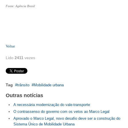
CONSÓRCIOS
Fonte: Agência Brasil
CAMPANHAS SALARIAIS
COMUNICAÇÃO
PALAVRA DO MURILO
Voltar
NOTÍCIAS
Lido
2411
vezes
CONTEÚDO ESPECIAL
JORNAL DO ENGENHEIRO
AGENDA
Tag
trânsito
Mobilidade urbana
SEESP NOTÍCIAS
Outras notícias
A necessária modernização do vale-transporte
NOTÍCIAS NO WHATSAPP
O contrassenso do governo com os vetos ao Marco Legal
FOTOS
Aprovado o Marco Legal, novo desafio deve ser a construção do
Sistema Único de Mobilidade Urbana