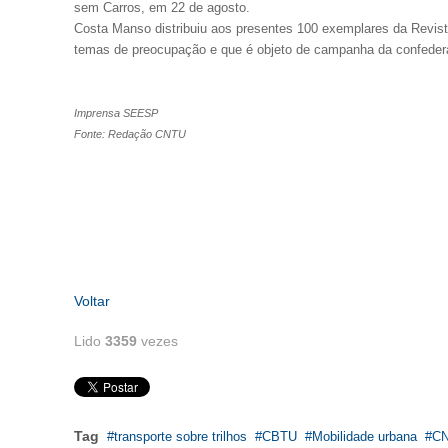
sem Carros, em 22 de agosto.
Costa Manso distribuiu aos presentes 100 exemplares da Revista
temas de preocupação e que é objeto de campanha da confeder
Imprensa SEESP
Fonte: Redação CNTU
Voltar
Lido
3359
vezes
Tag
transporte sobre trilhos
CBTU
Mobilidade urbana
C