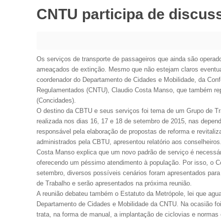
CNTU participa de discus
Os serviços de transporte de passageiros que ainda são operad
ameaçados de extinção. Mesmo que não estejam claros eventuais
coordenador do Departamento de Cidades e Mobilidade, da Confe
Regulamentados (CNTU), Claudio Costa Manso, que também rep
(Concidades).
O destino da CBTU e seus serviços foi tema de um Grupo de Tra
realizada nos dias 16, 17 e 18 de setembro de 2015, nas depen
responsável pela elaboração de propostas de reforma e revitaliz
administrados pela CBTU, apresentou relatório aos conselheiro
Costa Manso explica que um novo padrão de serviço é necessár
oferecendo um péssimo atendimento à população. Por isso, o C
setembro, diversos possíveis cenários foram apresentados para
de Trabalho e serão apresentados na próxima reunião.
A reunião debateu também o Estatuto da Metrópole, lei que ag
Departamento de Cidades e Mobilidade da CNTU. Na ocasião foi 
trata, na forma de manual, a implantação de ciclovias e normas