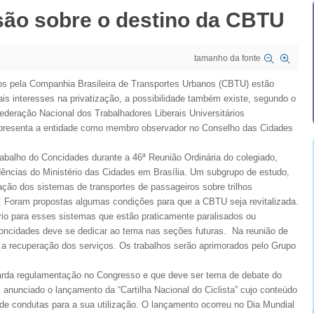
são sobre o destino da CBTU
tamanho da fonte
os pela Companhia Brasileira de Transportes Urbanos (CBTU) estão
 interesses na privatização, a possibilidade também existe, segundo o
deração Nacional dos Trabalhadores Liberais Universitários
resenta a entidade como membro observador no Conselho das Cidades
balho do Concidades durante a 46ª Reunião Ordinária do colegiado,
dências do Ministério das Cidades em Brasília. Um subgrupo de estudo,
ação dos sistemas de transportes de passageiros sobre trilhos
s. Foram propostas algumas condições para que a CBTU seja revitalizada.
io para esses sistemas que estão praticamente paralisados ou
oncidades deve se dedicar ao tema nas seções futuras. Na reunião de
 a recuperação dos serviços. Os trabalhos serão aprimorados pelo Grupo
uarda regulamentação no Congresso e que deve ser tema de debate do
anunciado o lançamento da “Cartilha Nacional do Ciclista” cujo conteúdo
 de condutas para a sua utilização. O lançamento ocorreu no Dia Mundial