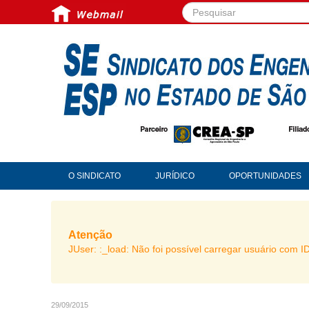
Pesquisar...
O SINDICATO
JURÍDICO
OPORTUNIDADES
Atenção
JUser: :_load: Não foi possível carregar usuário com I
29/09/2015