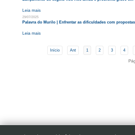
Leia mais
29/07/2025
Palavra do Murilo | Enfrentar as dificuldades com propostas 
Leia mais
Início
Ant
1
2
3
4
Pág