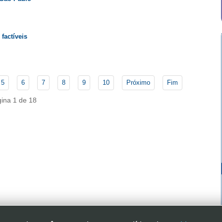
factíveis
5
6
7
8
9
10
Próximo
Fim
ina 1 de 18