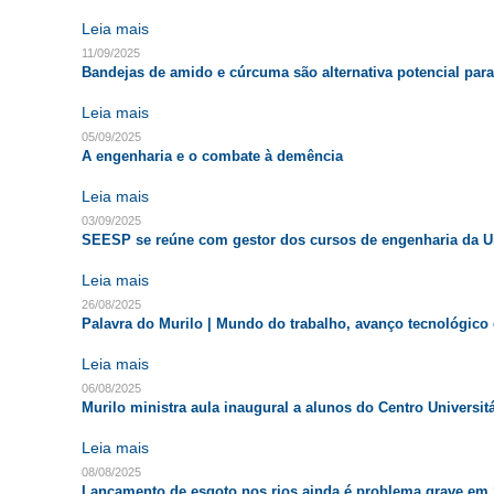
Leia mais
11/09/2025
Bandejas de amido e cúrcuma são alternativa potencial para 
Leia mais
05/09/2025
A engenharia e o combate à demência
Leia mais
03/09/2025
SEESP se reúne com gestor dos cursos de engenharia da U
Leia mais
26/08/2025
Palavra do Murilo | Mundo do trabalho, avanço tecnológico e
Leia mais
06/08/2025
Murilo ministra aula inaugural a alunos do Centro Universi
Leia mais
08/08/2025
Lançamento de esgoto nos rios ainda é problema grave em