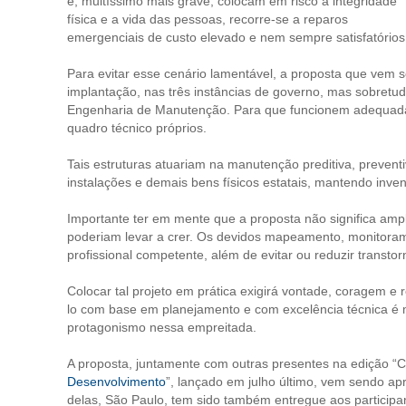
e, muitíssimo mais grave, colocam em risco a integridade
física e a vida das pessoas, recorre-se a reparos
emergenciais de custo elevado e nem sempre satisfatórios
Para evitar esse cenário lamentável, a proposta que vem 
implantação, nas três instâncias de governo, mas sobretud
Engenharia de Manutenção. Para que funcionem adequada 
quadro técnico próprios.
Tais estruturas atuariam na manutenção preditiva, preventiva
instalações e demais bens físicos estatais, mantendo inven
Importante ter em mente que a proposta não significa ampl
poderiam levar a crer. Os devidos mapeamento, monitorame
profissional competente, além de evitar ou reduzir transto
Colocar tal projeto em prática exigirá vontade, coragem e 
lo com base em planejamento e com excelência técnica é m
protagonismo nessa empreitada.
A proposta, juntamente com outras presentes na edição “Ci
Desenvolvimento
”, lançado em julho último, vem sendo ap
delas, São Paulo, tem sido também entregue aos participan