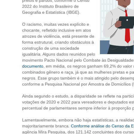
pretos e pardos, conforme o Censo
2022 do Instituto Brasileiro de
Geografia e Estatística (IBGE).
O racismo, muitas vezes explícito e
chocante, refletido inclusive em atos
atrozes de violência, está presente de
forma estrutural, criando obstáculos à
construção de uma sociedade
igualitária. Alguns dados reunidos pelo
movimento Pacto Nacional pelo Combate às Desigualdades 
documento
, em média, os negros ganham 69,2% do valor r
combinados gênero e raça, já que as mulheres pretas e 
negros. Esse grupo também é o mais atingido pelo desemp
conforme a Pesquisa Nacional por Amostra de Domicílios 
Ainda segundo o estudo, a disparidade se reflete na parti
votações de 2020 e 2022 para vereadores e deputados esta
percentual de parlamentares sempre inferior à proporção 
Lamentavelmente, embora não haja estatísticas, a realida
majoritariamente branca.
Conforme análise do Censo da E
agência Mira Pesquisa, dos 121.142 concluintes dos curs