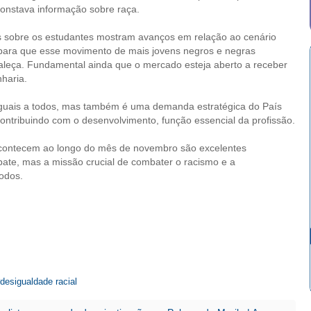
onstava informação sobre raça.
os sobre os estudantes mostram avanços em relação ao cenário
r para que esse movimento de mais jovens negros e negras
aleça. Fundamental ainda que o mercado esteja aberto a receber
nharia.
 iguais a todos, mas também é uma demanda estratégica do País
ontribuindo com o desenvolvimento, função essencial da profissão.
contecem ao longo do mês de novembro são excelentes
ebate, mas a missão crucial de combater o racismo e a
todos.
desigualdade racial