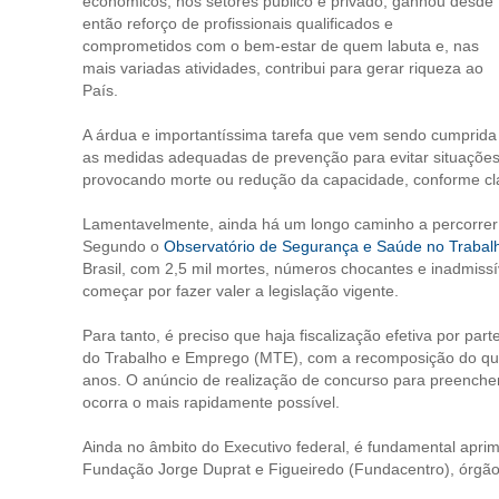
econômicos, nos setores público e privado, ganhou desde
então reforço de profissionais qualificados e
comprometidos com o bem-estar de quem labuta e, nas
mais variadas atividades, contribui para gerar riqueza ao
País.
A árdua e importantíssima tarefa que vem sendo cumprid
as medidas adequadas de prevenção para evitar situações
provocando morte ou redução da capacidade, conforme class
Lamentavelmente, ainda há um longo caminho a percorrer 
Segundo o
Observatório de Segurança e Saúde no Trabal
Brasil, com 2,5 mil mortes, números chocantes e inadmiss
começar por fazer valer a legislação vigente.
Para tanto, é preciso que haja fiscalização efetiva por par
do Trabalho e Emprego (MTE), com a recomposição do quad
anos. O anúncio de realização de concurso para preencher
ocorra o mais rapidamente possível.
Ainda no âmbito do Executivo federal, é fundamental apr
Fundação Jorge Duprat e Figueiredo (Fundacentro), órgão