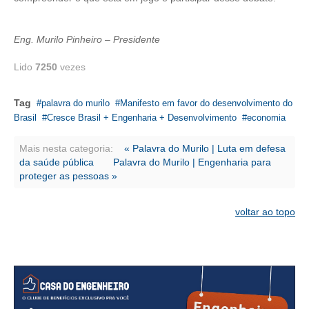
CONSÓRCIOS
CAMPANHAS SALARIAIS
Eng. Murilo Pinheiro – Presidente
COMUNICAÇÃO
Lido
7250
vezes
PALAVRA DO MURILO
Tag
palavra do murilo
Manifesto em favor do desenvolvimento do
NOTÍCIAS
Brasil
Cresce Brasil + Engenharia + Desenvolvimento
economia
CONTEÚDO ESPECIAL
Mais nesta categoria:
« Palavra do Murilo | Luta em defesa
da saúde pública
Palavra do Murilo | Engenharia para
JORNAL DO ENGENHEIRO
proteger as pessoas »
AGENDA
voltar ao topo
SEESP NOTÍCIAS
NOTÍCIAS NO WHATSAPP
FOTOS