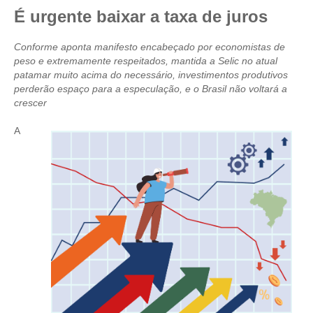
É urgente baixar a taxa de juros
CRESCE BRASIL
Conforme aponta manifesto encabeçado por economistas de
CONSELHO TECNOLÓGICO
peso e extremamente respeitados, mantida a Selic no atual
patamar muito acima do necessário, investimentos produtivos
HISTÓRICO E ATUAÇÃO
perderão espaço para a especulação, e o Brasil não voltará a
crescer
COMPOSIÇÃO
A
CONSELHOS ASSESSORES
PERSONALIDADES DA TECNOLOGIA
NÚCLEO DA MULHER ENGENHEIRA
TRANSPARÊNCIA
JURÍDICO
CONSULTORIA
ACORDOS, CONVENÇÕES E DISSÍDIOS