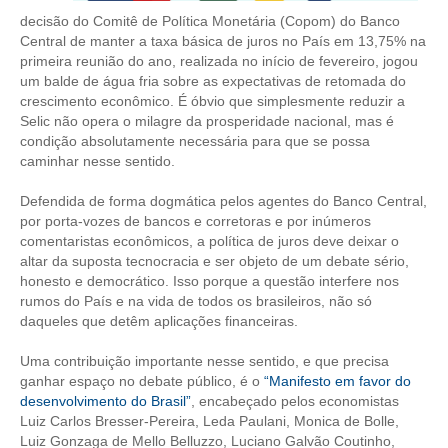
decisão do Comitê de Política Monetária (Copom) do Banco
CONTRIBUIÇÕES
Central de manter a taxa básica de juros no País em 13,75% na
primeira reunião do ano, realizada no início de fevereiro, jogou
CONTRIBUIÇÃO ASSISTENCIAL
um balde de água fria sobre as expectativas de retomada do
crescimento econômico. É óbvio que simplesmente reduzir a
CONTRIBUIÇÃO ASSOCIATIVA OU ANUIDADE DE SÓCIO
Selic não opera o milagre da prosperidade nacional, mas é
condição absolutamente necessária para que se possa
CONTRIBUIÇÃO SINDICAL URBANA
caminhar nesse sentido.
REVISÃO DE APOSENTADORIA
Defendida de forma dogmática pelos agentes do Banco Central,
por porta-vozes de bancos e corretoras e por inúmeros
FGTS EXPURGOS
comentaristas econômicos, a política de juros deve deixar o
altar da suposta tecnocracia e ser objeto de um debate sério,
honesto e democrático. Isso porque a questão interfere nos
FGTS CORREÇÃO
rumos do País e na vida de todos os brasileiros, não só
daqueles que detêm aplicações financeiras.
LEGISLAÇÃO
Uma contribuição importante nesse sentido, e que precisa
LEI 4.950-A/1966 – PISO SALARIAL
ganhar espaço no debate público, é o
“Manifesto em favor do
desenvolvimento do Brasil”
, encabeçado pelos economistas
LEI 5.194/1966 – REGULAMENTAÇÃO DA PROFISSÃO
Luiz Carlos Bresser-Pereira, Leda Paulani, Monica de Bolle,
Luiz Gonzaga de Mello Belluzzo, Luciano Galvão Coutinho,
LEI 6.496/1977 – ART