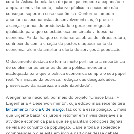
curá-lo. Asfixiada pela taxa de juros que impede a expansão e
amplia o endividamento, inclusive público, a sociedade não
CONTATO
consegue superar a crise econômica. Conforme também
apontam os economistas desenvolvimentistas, é preciso
CURSOS
alcançar ganhos de produtividade e gerar empregos de
qualidade para que se estabeleça um círculo virtuoso na
ENGENHEIRO EMPREENDEDOR
economia. Ainda, há que se retomar as obras de infraestrutura,
contribuindo com a criação de postos e aquecimento da
SEESP EDUCAÇÃO
economia, além de ampliar a oferta de serviços à população.
PLATAFORMAS GRATUITAS
O documento destaca de forma muito pertinente a importância
de se eliminar as amarras de uma política monetária
BENEFÍCIOS
inadequada para que a política econômica cumpra o seu papel
real: “eliminação da pobreza, redução das desigualdades,
APOSENTADORIA
preservação da natureza e sustentabilidade”.
A engenharia nacional, por meio do projeto “Cresce Brasil +
CONVÊNIOS
Engenharia + Desenvolvimento”, cuja edição mais recente terá
lançamento no dia 6 de março
, faz coro a essa posição. É mais
PLANO DE SAÚDE
que urgente baixar os juros e retomar em níveis desejáveis a
atividade econômica para que se garantam condições dignas
SEESPPREV
de vida ao conjunto da população. Cabe a toda a sociedade
compreender o que está em jogo e participar desse debate.