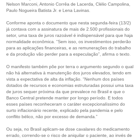
Nelson Marconi, Antonio Corrêa de Lacerda, Clélio Campolina,
Paulo Nogueira Batista Jr. e Lena Lavinas.
RES 1.002/2002 – CÓDIGO DE ÉTICA
Conforme aponta o documento que nesta segunda-feira (13/2)
HOMOLOGAÇÕES
já contava com a assinatura de mais de 2.500 profissionais do
setor, uma taxa de juros razoável é indispensável para que haja
PISO SALARIAL
normalidade econômica. “Sem isso, os investimentos perderão
para as aplicações financeiras, e as remunerações do trabalho
FIQUE POR DENTRO
e da produção vão perder para a especulação”, afirma o texto.
OPORTUNIDADES
O manifesto também põe por terra o argumento segundo o qual
não há alternativa à manutenção dos juros elevados, tendo em
APRESENTAÇÃO
vista a expectativa de alta da inflação. “Nenhum dos países
dotados de recursos e economias estruturadas possui uma taxa
EMPREGO E ESTÁGIO
de juros sequer próxima da que prevalece no Brasil e que o
Banco Central pretende manter por longo período. E todos
CARREIRA
esses países reconheceram o caráter excepcionalíssimo do
surto inflacionário recente, explicado pela pandemia e pelo
AUTÔNOMOS E SERVIÇOS
conflito bélico, não por excesso de demanda.”
NEWSLETTER
Ou seja, no Brasil aplicam-se dose cavalares do medicamento
errado, correndo-se o risco de aniquilar o paciente, ao invés de
GUIA DAS ENGENHARIAS