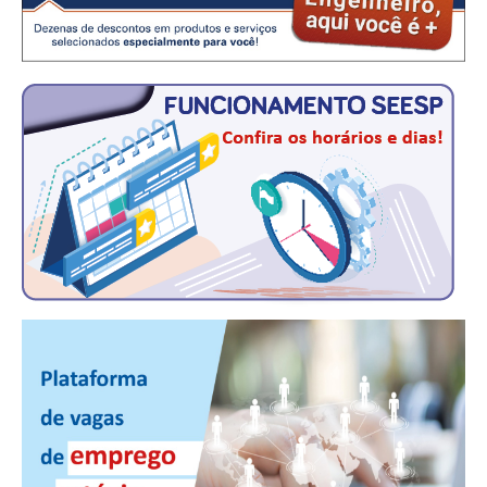
PUBLICAÇÕES
PUBLICIDADE
MANUAL DE REDAÇÃO
RELEASES
CONTATO
CADASTRO
ASSOCIE-SE
ATUALIZAÇÃO CADASTRAL
NÚCLEO JOVEM