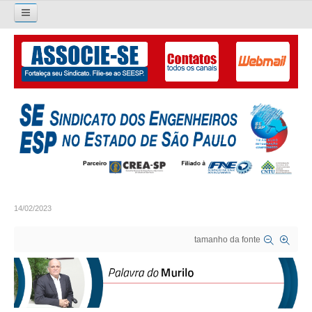
Pesquisar...
O SINDICATO
APRESENTAÇÃO
PALAVRA DO PRESIDENTE
DIRETORIA
DIRETORIA
14/02/2023
LIVRO GESTÃO 2026-2029
tamanho da fonte
SUBSEDES SINDICAIS
GALERIA EX-PRESIDENTES
ORGANOGRAMA