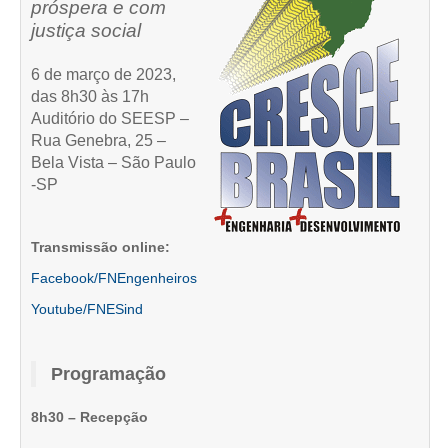
próspera e com
justiça social
CRESCE BRASIL
6 de março de 2023,
CONSELHO TECNOLÓGICO
das 8h30 às 17h
HISTÓRICO E ATUAÇÃO
Auditório do SEESP –
Rua Genebra, 25 –
COMPOSIÇÃO
Bela Vista – São Paulo
-SP
CONSELHOS ASSESSORES
PERSONALIDADES DA TECNOLOGIA
Transmissão online:
Facebook/FNEngenheiros
NÚCLEO DA MULHER ENGENHEIRA
Youtube/FNESind
TRANSPARÊNCIA
JURÍDICO
Programação
CONSULTORIA
8h30 – Recepção
ACORDOS, CONVENÇÕES E DISSÍDIOS