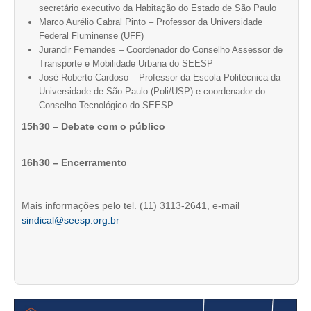
secretário executivo da Habitação do Estado de São Paulo
Marco Aurélio Cabral Pinto – Professor da Universidade
RES 1.002/2002 – CÓDIGO DE ÉTICA
Federal Fluminense (UFF)
Jurandir Fernandes – Coordenador do Conselho Assessor de
HOMOLOGAÇÕES
Transporte e Mobilidade Urbana do SEESP
José Roberto Cardoso – Professor da Escola Politécnica da
PISO SALARIAL
Universidade de São Paulo (Poli/USP) e coordenador do
Conselho Tecnológico do SEESP
FIQUE POR DENTRO
15h30 – Debate com o público
OPORTUNIDADES
16h30 – Encerramento
APRESENTAÇÃO
EMPREGO E ESTÁGIO
Mais informações pelo tel. (11) 3113-2641, e-mail
sindical@seesp.org.br
CARREIRA
AUTÔNOMOS E SERVIÇOS
NEWSLETTER
GUIA DAS ENGENHARIAS