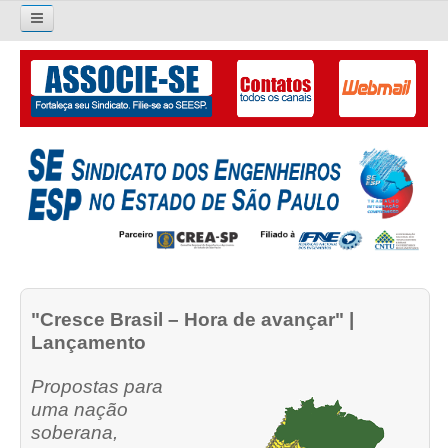
Pesquisar...
O SINDICATO
APRESENTAÇÃO
PALAVRA DO PRESIDENTE
DIRETORIA
DIRETORIA
"Cresce Brasil – Hora de avançar" |
LIVRO GESTÃO 2026-2029
Lançamento
SUBSEDES SINDICAIS
Propostas para
GALERIA EX-PRESIDENTES
uma nação
soberana,
ORGANOGRAMA