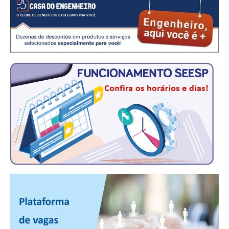
CONTATO
CURSOS
ENGENHEIRO EMPREENDEDOR
SEESP EDUCAÇÃO
PLATAFORMAS GRATUITAS
BENEFÍCIOS
APOSENTADORIA
CONVÊNIOS
PLANO DE SAÚDE
SEESPPREV