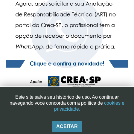
Este site salva seu histórico de uso. Ao continuar
navegando você concorda com a política de
cookies e
privacidade.
SINDICATO DOS ENGENHEIROS NO ESTADO DE SÃO PAULO
| RUA GENEBRA, 25 - CEP 01316-901 - SÃO PAULO/SP - BRASIL
|+ 55 (11) 3113-2600
ACEITAR