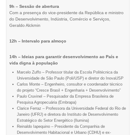
9h – Sessão de abertura
CONTRIBUIÇÕES
Com a presença do vice-presidente da República e ministro
do Desenvolvimento, Indústria, Comércio e Serviços,
CONTRIBUIÇÃO ASSISTENCIAL
Geraldo Alckmin
CONTRIBUIÇÃO ASSOCIATIVA OU ANUIDADE DE SÓCIO
12h – Intervalo para almoço
CONTRIBUIÇÃO SINDICAL URBANA
14h – Ideias para garantir desenvolvimento ao País e
REVISÃO DE APOSENTADORIA
vida digna à população
Marcelo Zuffo – Professor titular da Escola Politécnica da
FGTS EXPURGOS
Universidade de São Paulo (Poli/USP) e diretor do InovaUSP
Carlos Monte – Engenheiro, consultor e coordenador técnico
FGTS CORREÇÃO
do projeto “Cresce Brasil + Engenharia + Desenvolvimento”
Paulo Cruvinel – Pesquisador da Empresa Brasileira de
LEGISLAÇÃO
Pesquisa Agropecuária (Embrapa)
Clarice Ferraz – Professora da Universidade Federal do Rio de
LEI 4.950-A/1966 – PISO SALARIAL
Janeiro (UFRJ) e diretora do Instituto de Desenvolvimento
Estratégico do Setor Energético (Ilumina)
LEI 5.194/1966 – REGULAMENTAÇÃO DA PROFISSÃO
Reinaldo Iapequino – Presidente da Companhia de
Desenvolvimento Habitacional e Urbano (CDHU) e ex-
LEI 6.496/1977 – ART