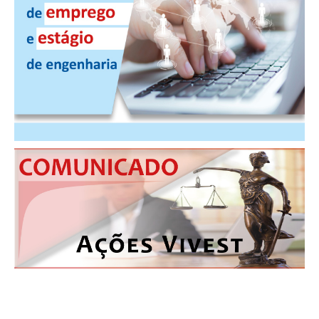
CONSÓRCIOS
CAMPANHAS SALARIAIS
COMUNICAÇÃO
PALAVRA DO MURILO
NOTÍCIAS
CONTEÚDO ESPECIAL
JORNAL DO ENGENHEIRO
AGENDA
SEESP NOTÍCIAS
NOTÍCIAS NO WHATSAPP
FOTOS