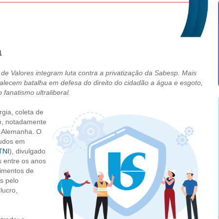
a
 de Valores integram luta contra a privatização da Sabesp. Mais
ortalecem batalha em defesa do direito do cidadão a água e esgoto,
 fanatismo ultraliberal.
rgia, coleta de
do, notadamente
e Alemanha. O
tudos em
(TNI
), divulgado
s entre os anos
imentos de
s pelo
lucro,