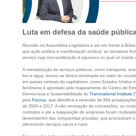
Luta em defesa da saúde públic
Reunião na Assembleia Legislativa e ato em frente à Bolsa
que ação política e manifestação sindical, as iniciativas f
serviço cuja mercantilização é equívoco no qual só insiste o
A reestatização de serviços públicos, como transporte, ene
lixo e água, tornou-se tônica dominante ao redor do mun
em países centrais do capitalismo, como Estados Unidos 
fenômeno é apontado pelo mapeamento do Centro de Es
Democracia e Sustentabilidade do
Transnational Institute 
pela
Fiocruz
, que identifica a reversão de 884 privatizaçõe
de 2000 e 2017. A não renovação de concessões, os romp
contratos e até a reaquisição de empresas foram motivado
desempenho das companhias privadas, que priorizavam o 
oferecendo serviços caros e ruins.