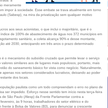
trada: a
isão meramente
ndem impor à sociedade. Esse embate se trava atualmente em torno
lo (Sabesp), na mira da privatização sem qualquer motivo
os aos seus acionistas, o que inclui o majoritário, que é o
 índice de 100% de abastecimento de água nos 372 municípios em
gotamento sanitário, a coleta alcança 90% e desse montante,
zação até 2030, antecipando em três anos o prazo determinado
 é o mecanismo do subsídio cruzado que permite levar o serviço
 valores similares aos de lugares mais populosos, portanto, mais
estão do saneamento básico for vista como negócio. Naturalmente,
 apenas nos setores considerados lucrativos, deixando ao poder
estante dos locais.
 população paulista como um todo compreendam o erro no plano de
a ser impedido. Esforço nesse sentido tem início nesta terça-feira
va de São Paulo (Alesp) da Frente Parlamentar contra a
vereiro, às 9 horas, trabalhadores do setor elétrico e do
 frente à Bolsa de Valores (B3), para denunciar a crescente