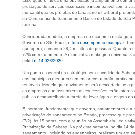
Esse quadro indica uma obviedade já amplamente demons
prestação de serviços essenciais é incompatível com a v
mercantil que os profetas do fanatismo ultraliberal prete
da Companhia de Saneamento Básico do Estado de São Pau
racional.
Considerada modelo, a empresa de economia mista gera lucr
Governo de São Paulo, e
tem desempenho exemplar
. Tem
que opera, somando 28,4 milhões de pessoas. Quanto a es
77% com tratamento. A expectativa é atingir a universali
pela
Lei 14.026/2020
.
Um ponto essencial na estratégia bem-sucedida da Sabesp
aos municípios menores sem encarecer a tarifa, praticando
rentáveis. Modelo que obviamente será descartado se a g
as empresas que assumirem as concessões terão interesse
público desaparelhado a tarefa de levar água e esgoto ao r
É, portanto, fundamental que governo, parlamentares e a
privatização do saneamento no Estado, processo que precis
(7/2), às 15 horas, com a reunião na Assembleia Legislati
Privatização da Sabesp. Na próxima semana, no dia 14 de fe
saneamento, incluindo os engenheiros, realizam um ato em