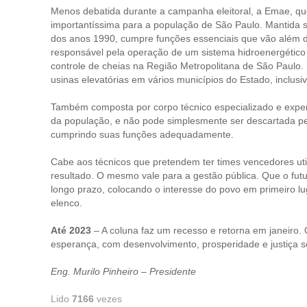
Menos debatida durante a campanha eleitoral, a Emae, qu
importantíssima para a população de São Paulo. Mantida s
dos anos 1990, cumpre funções essenciais que vão além 
responsável pela operação de um sistema hidroenergético q
controle de cheias na Região Metropolitana de São Paulo. 
usinas elevatórias em vários municípios do Estado, inclusiv
Também composta por corpo técnico especializado e exper
da população, e não pode simplesmente ser descartada pel
cumprindo suas funções adequadamente.
Cabe aos técnicos que pretendem ter times vencedores ut
resultado. O mesmo vale para a gestão pública. Que o fu
longo prazo, colocando o interesse do povo em primeiro l
elenco.
Até 2023
– A coluna faz um recesso e retorna em janeiro
esperança, com desenvolvimento, prosperidade e justiça so
Eng. Murilo Pinheiro – Presidente
Lido
7166
vezes