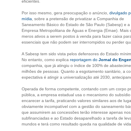
eficientes.
Por isso mesmo, gera preocupação o anúncio,
divulgado p
mídia
, sobre a pretensão de privatizar a Companhia de
Saneamento Básico do Estado de São Paulo (Sabesp) e a
Empresa Metropolitana de Águas e Energia (Emae). Mais 
meros ativos a serem postos à venda para fazer caixa para 
essenciais que não podem ser interrompidos ou perder qu
A Sabesp tem sido vista pelos defensores do Estado mínim
No entanto, como explica
reportagem do
Jornal do Engen
companhia, que já atingiu o índice de 100% de abastecim
milhões de pessoas. Quanto a esgotamento sanitário, a c
expectativa é atingir a universalização até 2030, antecip
Operada de forma competente, contando com um corpo pro
pública, a empresa estadual usa o mecanismo do subsídio
encarecer a tarifa, praticando valores similares aos de lu
obviamente incompatível com a gestão do saneamento bás
que assumirem as concessões terão interesse apenas nos s
subfinanciadas e ao Estado desaparelhado a tarefa de lev
mundos e terá como resultado queda na qualidade de vida