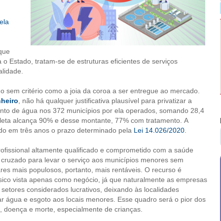
ela
que
o Estado, tratam-se de estruturas eficientes de serviços
alidade.
o sem critério como a joia da coroa a ser entregue ao mercado.
heiro
, não há qualquer justificativa plausível para privatizar a
ento de água nos 372 municípios por ela operados, somando 28,4
oleta alcança 90% e desse montante, 77% com tratamento. A
ando em três anos o prazo determinado pela
Lei 14.026/2020
.
fissional altamente qualificado e comprometido com a saúde
 cruzado para levar o serviço aos municípios menores sem
gares mais populosos, portanto, mais rentáveis. O recurso é
ico vista apenas como negócio, já que naturalmente as empresas
etores considerados lucrativos, deixando às localidades
ar água e esgoto aos locais menores. Esse quadro será o pior dos
, doença e morte, especialmente de crianças.