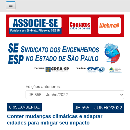
Pesquisar...
O SINDICATO
APRESENTAÇÃO
PALAVRA DO PRESIDENTE
DIRETORIA
DIRETORIA
Edições anteriores:
LIVRO GESTÃO 2026-2029
SUBSEDES SINDICAIS
CRISE AMBIENTAL
JE 555 – JUNHO/2022
Conter mudanças climáticas e adaptar
GALERIA EX-PRESIDENTES
cidades para mitigar seu impacto
ORGANOGRAMA