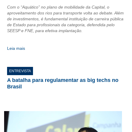
Com o “Aquático” no plano de mobilidade da Capital, o
RES 1.002/2002 – CÓDIGO DE ÉTICA
aproveitamento dos rios para transporte volta ao debate. Além
de investimentos, é fundamental instituição de carreira pública
HOMOLOGAÇÕES
de Estado para profissionais da categoria, defendida pelo
SEESP e FNE, para efetiva implantação.
PISO SALARIAL
FIQUE POR DENTRO
Leia mais
OPORTUNIDADES
ENTREVISTA
APRESENTAÇÃO
A batalha para regulamentar as big techs no
EMPREGO E ESTÁGIO
Brasil
CARREIRA
AUTÔNOMOS E SERVIÇOS
NEWSLETTER
GUIA DAS ENGENHARIAS