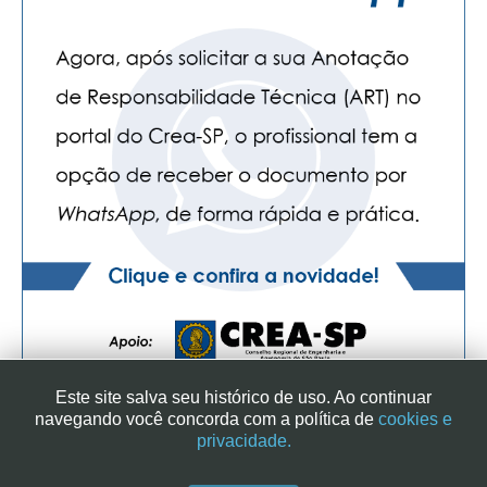
Este site salva seu histórico de uso. Ao continuar
navegando você concorda com a política de
cookies e
privacidade.
SINDICATO DOS ENGENHEIROS NO ESTADO DE SÃO PAULO
| RUA GENEBRA, 25 - CEP 01316-901 - SÃO PAULO/SP - BRASIL