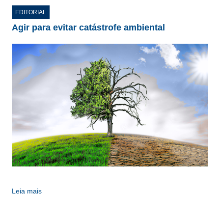
CONSÓRCIOS
EDITORIAL
CAMPANHAS SALARIAIS
Agir para evitar catástrofe ambiental
COMUNICAÇÃO
PALAVRA DO MURILO
NOTÍCIAS
CONTEÚDO ESPECIAL
JORNAL DO ENGENHEIRO
AGENDA
SEESP NOTÍCIAS
NOTÍCIAS NO WHATSAPP
Leia mais
FOTOS