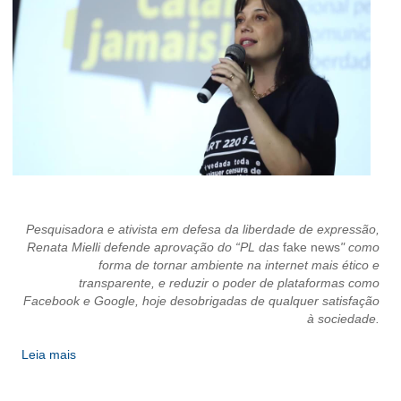
CONTATO
CURSOS
ENGENHEIRO EMPREENDEDOR
SEESP EDUCAÇÃO
PLATAFORMAS GRATUITAS
BENEFÍCIOS
Pesquisadora e ativista em defesa da liberdade de expressão,
Renata Mielli defende aprovação do “PL das
fake news
" como
APOSENTADORIA
forma de tornar ambiente na internet mais ético e
transparente, e reduzir o poder de plataformas como
CONVÊNIOS
Facebook e Google, hoje desobrigadas de qualquer satisfação
à sociedade.
PLANO DE SAÚDE
Leia mais
SEESPPREV