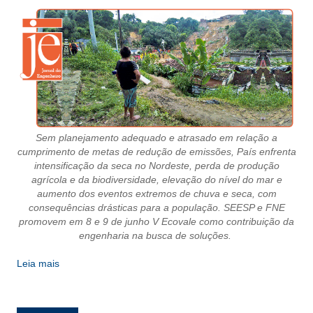
CRESCE BRASIL
CONSELHO TECNOLÓGICO
HISTÓRICO E ATUAÇÃO
COMPOSIÇÃO
Sem planejamento adequado e atrasado em relação a
CONSELHOS ASSESSORES
cumprimento de metas de redução de emissões, País enfrenta
intensificação da seca no Nordeste, perda de produção
PERSONALIDADES DA TECNOLOGIA
agrícola e da biodiversidade, elevação do nível do mar e
aumento dos eventos extremos de chuva e seca, com
NÚCLEO DA MULHER ENGENHEIRA
consequências drásticas para a população. SEESP e FNE
promovem em 8 e 9 de junho V Ecovale como contribuição da
TRANSPARÊNCIA
engenharia na busca de soluções.
JURÍDICO
Leia mais
CONSULTORIA
ACORDOS, CONVENÇÕES E DISSÍDIOS