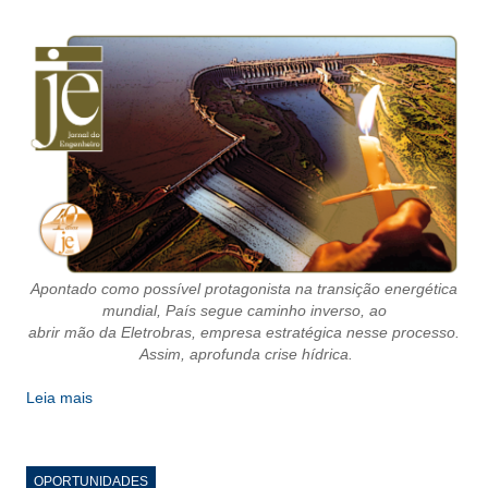
CRESCE BRASIL
CONSELHO TECNOLÓGICO
HISTÓRICO E ATUAÇÃO
COMPOSIÇÃO
CONSELHOS ASSESSORES
PERSONALIDADES DA TECNOLOGIA
Apontado como possível protagonista na transição energética
NÚCLEO DA MULHER ENGENHEIRA
mundial, País segue caminho inverso, ao
abrir mão da Eletrobras, empresa estratégica nesse processo.
TRANSPARÊNCIA
Assim, aprofunda crise hídrica.
JURÍDICO
Leia mais
CONSULTORIA
OPORTUNIDADES
ACORDOS, CONVENÇÕES E DISSÍDIOS