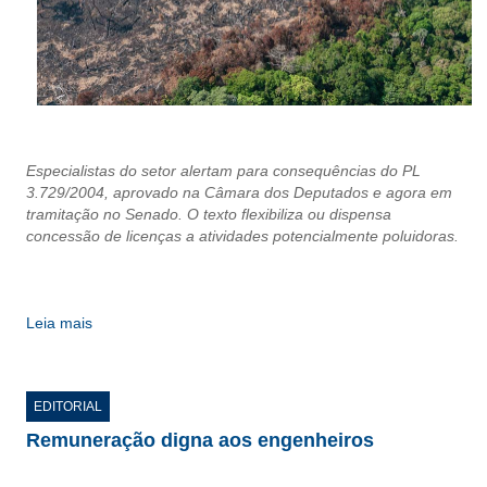
CONSÓRCIOS
CAMPANHAS SALARIAIS
COMUNICAÇÃO
PALAVRA DO MURILO
Especialistas do setor alertam para consequências do PL
NOTÍCIAS
3.729/2004, aprovado na Câmara dos Deputados e agora em
tramitação no Senado.
O texto flexibiliza ou dispensa
CONTEÚDO ESPECIAL
concessão de licenças a atividades potencialmente poluidoras.
JORNAL DO ENGENHEIRO
AGENDA
Leia mais
SEESP NOTÍCIAS
NOTÍCIAS NO WHATSAPP
EDITORIAL
Remuneração digna aos engenheiros
FOTOS