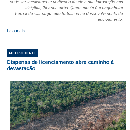
pode ser tecnicamente verificada desde a sua introdução nas
eleições, 25 anos atrás. Quem atesta é o engenheiro
CONTATO
Fernando Camargo, que trabalhou no desenvolvimento do
equipamento.
CURSOS
Leia mais
ENGENHEIRO EMPREENDEDOR
SEESP EDUCAÇÃO
MEIO AMBIENTE
PLATAFORMAS GRATUITAS
Dispensa de licenciamento abre caminho à
devastação
BENEFÍCIOS
APOSENTADORIA
CONVÊNIOS
PLANO DE SAÚDE
SEESPPREV