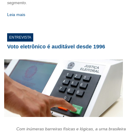
segmento.
RES 1.002/2002 – CÓDIGO DE ÉTICA
Leia mais
HOMOLOGAÇÕES
PISO SALARIAL
ENTREVISTA
Voto eletrônico é auditável desde 1996
FIQUE POR DENTRO
OPORTUNIDADES
APRESENTAÇÃO
EMPREGO E ESTÁGIO
CARREIRA
AUTÔNOMOS E SERVIÇOS
NEWSLETTER
Com inúmeras barreiras físicas e lógicas, a urna brasileira
GUIA DAS ENGENHARIAS