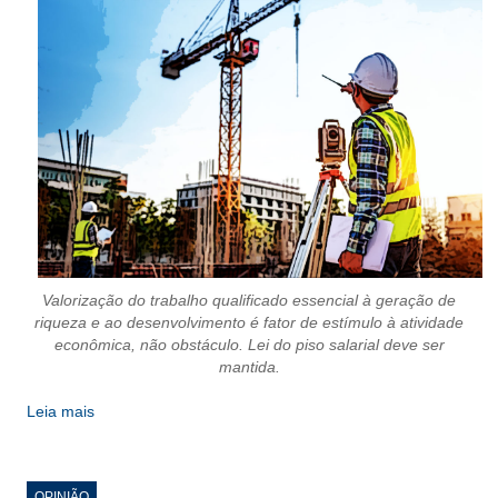
PUBLICAÇÕES
PUBLICIDADE
MANUAL DE REDAÇÃO
RELEASES
CONTATO
CADASTRO
ASSOCIE-SE
Valorização do trabalho qualificado essencial à geração de
ATUALIZAÇÃO CADASTRAL
riqueza e ao desenvolvimento é fator de estímulo à atividade
econômica, não obstáculo. Lei do piso salarial deve ser
NÚCLEO JOVEM
mantida.
Leia mais
OPINIÃO