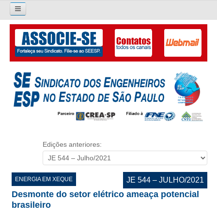
Pesquisar...
O SINDICATO
APRESENTAÇÃO
PALAVRA DO PRESIDENTE
DIRETORIA
DIRETORIA
Edições anteriores:
LIVRO GESTÃO 2026-2029
SUBSEDES SINDICAIS
ENERGIA EM XEQUE
JE 544 – JULHO/2021
Desmonte do setor elétrico ameaça potencial
GALERIA EX-PRESIDENTES
brasileiro
ORGANOGRAMA