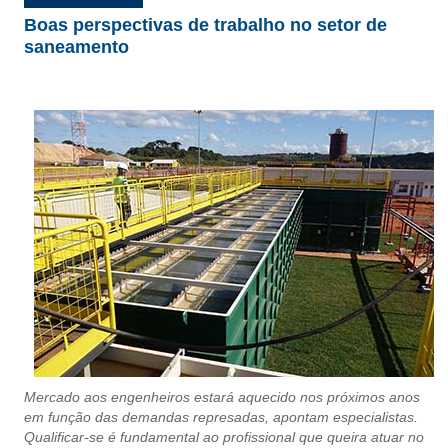
Boas perspectivas de trabalho no setor de
CONTRIBUIÇÕES
saneamento
CONTRIBUIÇÃO ASSISTENCIAL
CONTRIBUIÇÃO ASSOCIATIVA OU ANUIDADE DE SÓCIO
CONTRIBUIÇÃO SINDICAL URBANA
REVISÃO DE APOSENTADORIA
FGTS EXPURGOS
FGTS CORREÇÃO
LEGISLAÇÃO
LEI 4.950-A/1966 – PISO SALARIAL
Mercado aos engenheiros estará aquecido nos próximos anos
LEI 5.194/1966 – REGULAMENTAÇÃO DA PROFISSÃO
em função das demandas represadas, apontam especialistas.
Qualificar-se é fundamental ao profissional que queira atuar no
LEI 6.496/1977 – ART