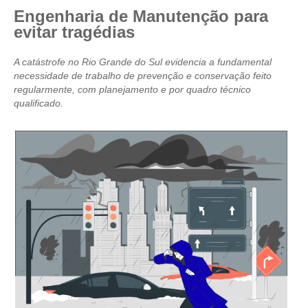
Engenharia de Manutenção para
CRESCE BRASIL
evitar tragédias
CONSELHO TECNOLÓGICO
A catástrofe no Rio Grande do Sul evidencia a fundamental
necessidade de trabalho de prevenção e conservação feito
HISTÓRICO E ATUAÇÃO
regularmente, com planejamento e por quadro técnico
qualificado.
COMPOSIÇÃO
CONSELHOS ASSESSORES
PERSONALIDADES DA TECNOLOGIA
NÚCLEO DA MULHER ENGENHEIRA
TRANSPARÊNCIA
JURÍDICO
CONSULTORIA
ACORDOS, CONVENÇÕES E DISSÍDIOS