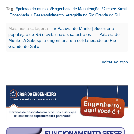
CONSÓRCIOS
Tag
palavra do murilo
Engenharia de Manutenção
Cresce Brasil
CAMPANHAS SALARIAIS
+ Engenharia + Desenvolvimento
tragédia no Rio Grande do Sul
COMUNICAÇÃO
Mais nesta categoria:
« Palavra do Murilo | Socorrer a
população do RS e evitar novas catástrofes
Palavra do
PALAVRA DO MURILO
Murilo | A Sabesp, a engenharia e a solidariedade ao Rio
Grande do Sul »
NOTÍCIAS
CONTEÚDO ESPECIAL
voltar ao topo
JORNAL DO ENGENHEIRO
AGENDA
SEESP NOTÍCIAS
NOTÍCIAS NO WHATSAPP
FOTOS