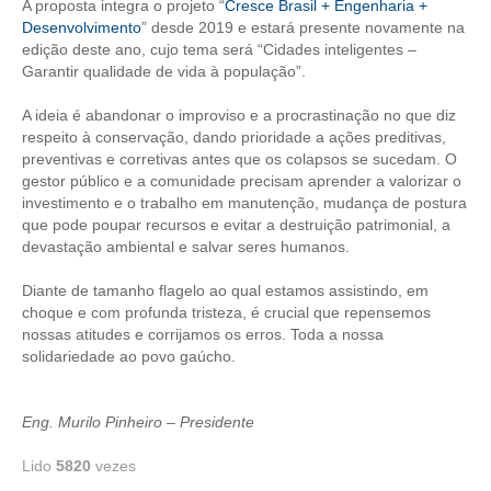
A proposta integra o projeto “
Cresce Brasil + Engenharia +
Desenvolvimento
” desde 2019 e estará presente novamente na
CONTATO
edição deste ano, cujo tema será “Cidades inteligentes –
Garantir qualidade de vida à população”.
CURSOS
A ideia é abandonar o improviso e a procrastinação no que diz
ENGENHEIRO EMPREENDEDOR
respeito à conservação, dando prioridade a ações preditivas,
preventivas e corretivas antes que os colapsos se sucedam. O
SEESP EDUCAÇÃO
gestor público e a comunidade precisam aprender a valorizar o
investimento e o trabalho em manutenção, mudança de postura
PLATAFORMAS GRATUITAS
que pode poupar recursos e evitar a destruição patrimonial, a
devastação ambiental e salvar seres humanos.
BENEFÍCIOS
Diante de tamanho flagelo ao qual estamos assistindo, em
APOSENTADORIA
choque e com profunda tristeza, é crucial que repensemos
nossas atitudes e corrijamos os erros. Toda a nossa
solidariedade ao povo gaúcho.
CONVÊNIOS
PLANO DE SAÚDE
Eng. Murilo Pinheiro – Presidente
SEESPPREV
Lido
5820
vezes