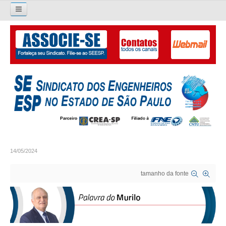
Pesquisar...
O SINDICATO
APRESENTAÇÃO
PALAVRA DO PRESIDENTE
DIRETORIA
DIRETORIA
14/05/2024
LIVRO GESTÃO 2026-2029
tamanho da fonte
SUBSEDES SINDICAIS
GALERIA EX-PRESIDENTES
ORGANOGRAMA