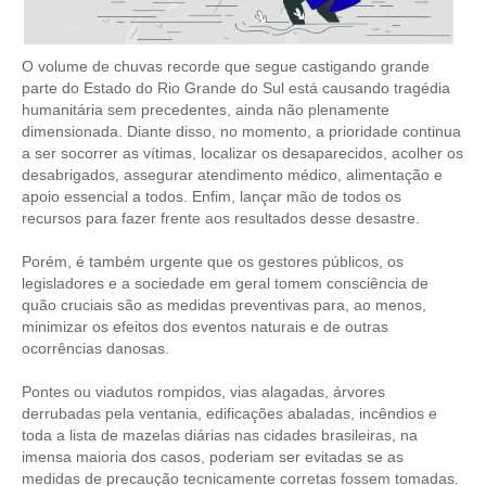
CONTRIBUIÇÕES
O volume de chuvas recorde que segue castigando grande
CONTRIBUIÇÃO ASSISTENCIAL
parte do Estado do Rio Grande do Sul está causando tragédia
humanitária sem precedentes, ainda não plenamente
CONTRIBUIÇÃO ASSOCIATIVA OU ANUIDADE DE SÓCIO
dimensionada. Diante disso, no momento, a prioridade continua
a ser socorrer as vítimas, localizar os desaparecidos, acolher os
CONTRIBUIÇÃO SINDICAL URBANA
desabrigados, assegurar atendimento médico, alimentação e
apoio essencial a todos. Enfim, lançar mão de todos os
REVISÃO DE APOSENTADORIA
recursos para fazer frente aos resultados desse desastre.
FGTS EXPURGOS
Porém, é também urgente que os gestores públicos, os
legisladores e a sociedade em geral tomem consciência de
quão cruciais são as medidas preventivas para, ao menos,
FGTS CORREÇÃO
minimizar os efeitos dos eventos naturais e de outras
ocorrências danosas.
LEGISLAÇÃO
Pontes ou viadutos rompidos, vias alagadas, árvores
LEI 4.950-A/1966 – PISO SALARIAL
derrubadas pela ventania, edificações abaladas, incêndios e
toda a lista de mazelas diárias nas cidades brasileiras, na
LEI 5.194/1966 – REGULAMENTAÇÃO DA PROFISSÃO
imensa maioria dos casos, poderiam ser evitadas se as
medidas de precaução tecnicamente corretas fossem tomadas.
LEI 6.496/1977 – ART