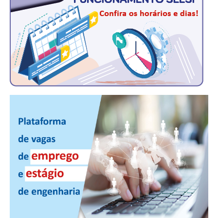
PUBLICAÇÕES
PUBLICIDADE
MANUAL DE REDAÇÃO
RELEASES
CONTATO
CADASTRO
ASSOCIE-SE
ATUALIZAÇÃO CADASTRAL
NÚCLEO JOVEM