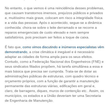
No entanto, o que vemos é uma reincidência desses problemas,
RES 1.002/2002 – CÓDIGO DE ÉTICA
que causam transtornos imensos, prejuízos públicos e privados
e, muitíssimo mais grave, colocam em risco a integridade física
HOMOLOGAÇÕES
e a vida das pessoas. Após o acontecido, segue-se a dinâmica
conhecida: chora-se sobre o leite derramado e se recorre a
PISO SALARIAL
reparos emergenciais de custo elevado e nem sempre
satisfatórios, pois precisam ser feitos a toque de caixa.
FIQUE POR DENTRO
É fato que,
como vimos discutindo e inúmeros especialistas vêm
OPORTUNIDADES
demonstrando
, a crise climática é inegável e é necessário
adaptar as cidades de forma ampla para os seus efeitos.
APRESENTAÇÃO
Contudo, como a Federação Nacional dos Engenheiros (FNE) e
seus sindicatos filiados propõem, há tarefa simultânea a essa e
EMPREGO E ESTÁGIO
mais básica que precisa ser cumprida. Trata-se de dotar as
administrações públicas de estruturas, com quadro técnico e
CARREIRA
orçamento próprios, com a função de garantir a manutenção
permanente das estruturas viárias, edificações em geral e,
AUTÔNOMOS E SERVIÇOS
claro, de barragens, diques, muros de contenção etc.. Assim, os
municípios, os estados e a União deveriam ter uma Secretaria
NEWSLETTER
de Engenharia de Manutenção.
GUIA DAS ENGENHARIAS