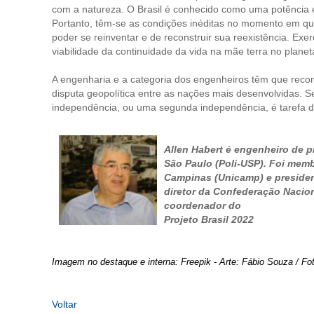
com a natureza. O Brasil é conhecido como uma potência ene
Portanto, têm-se as condições inéditas no momento em q
poder se reinventar e de reconstruir sua reexistência. Ex
viabilidade da continuidade da vida na mãe terra no planet
A engenharia e a categoria dos engenheiros têm que recon
disputa geopolítica entre as nações mais desenvolvidas. 
independência, ou uma segunda independência, é tarefa d
Allen Habert é engenheiro de p
São Paulo (Poli-USP). Foi mem
Campinas (Unicamp) e presiden
diretor da Confederação Nacion
coordenador do
Projeto Brasil 2022
Imagem no destaque e interna: Freepik - Arte: Fábio Souza / F
Voltar