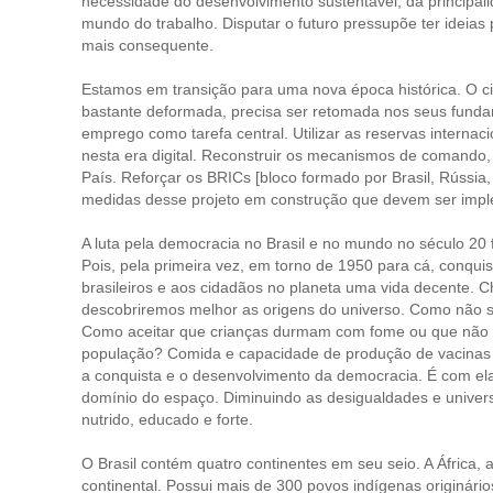
necessidade do desenvolvimento sustentável, da principa
mundo do trabalho. Disputar o futuro pressupõe ter ideias
mais consequente.
Estamos em transição para uma nova época histórica. O ci
bastante deformada, precisa ser retomada nos seus funda
emprego como tarefa central. Utilizar as reservas interna
nesta era digital. Reconstruir os mecanismos de comando, c
País. Reforçar os BRICs [bloco formado por Brasil, Rússia,
medidas desse projeto em construção que devem ser imp
A luta pela democracia no Brasil e no mundo no século 20 f
Pois, pela primeira vez, em torno de 1950 para cá, conqui
brasileiros e aos cidadãos no planeta uma vida decente.
descobriremos melhor as origens do universo. Como não s
Como aceitar que crianças durmam com fome ou que não 
população? Comida e capacidade de produção de vacinas 
a conquista e o desenvolvimento da democracia. É com el
domínio do espaço. Diminuindo as desigualdades e univers
nutrido, educado e forte.
O Brasil contém quatro continentes em seu seio. A África, 
continental. Possui mais de 300 povos indígenas originário