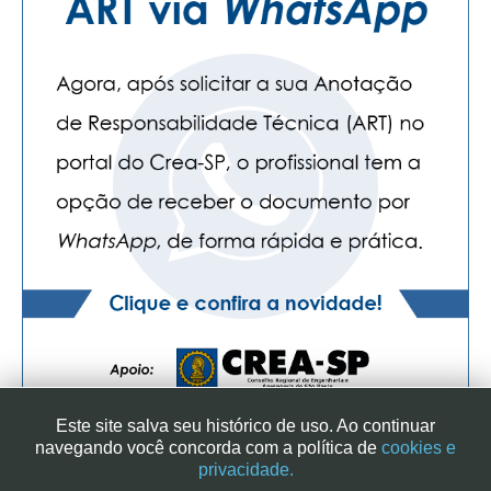
Este site salva seu histórico de uso. Ao continuar
navegando você concorda com a política de
cookies e
privacidade.
SINDICATO DOS ENGENHEIROS NO ESTADO DE SÃO PAULO