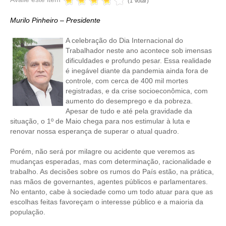
(1 Votar)
CRESCE BRASIL
Murilo Pinheiro – Presidente
CONSELHO TECNOLÓGICO
A celebração do Dia Internacional do
Trabalhador neste ano acontece sob imensas
HISTÓRICO E ATUAÇÃO
dificuldades e profundo pesar. Essa realidade
é inegável diante da pandemia ainda fora de
COMPOSIÇÃO
controle, com cerca de 400 mil mortes
registradas, e da crise socioeconômica, com
CONSELHOS ASSESSORES
aumento do desemprego e da pobreza.
Apesar de tudo e até pela gravidade da
PERSONALIDADES DA TECNOLOGIA
situação, o 1º de Maio chega para nos estimular à luta e
renovar nossa esperança de superar o atual quadro.
NÚCLEO DA MULHER ENGENHEIRA
Porém, não será por milagre ou acidente que veremos as
mudanças esperadas, mas com determinação, racionalidade e
TRANSPARÊNCIA
trabalho. As decisões sobre os rumos do País estão, na prática,
nas mãos de governantes, agentes públicos e parlamentares.
JURÍDICO
No entanto, cabe à sociedade como um todo atuar para que as
escolhas feitas favoreçam o interesse público e a maioria da
CONSULTORIA
população.
ACORDOS, CONVENÇÕES E DISSÍDIOS