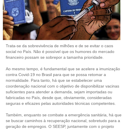
RES 1.002/2002 – CÓDIGO DE ÉTICA
HOMOLOGAÇÕES
PISO SALARIAL
Trata-se da sobrevivência de milhões e de se evitar o caos
FIQUE POR DENTRO
social no País. Não é possível que os humores do mercado
financeiro possam se sobrepor a tamanha prioridade.
OPORTUNIDADES
Ao mesmo tempo, é fundamental que se acelere a imunização
APRESENTAÇÃO
contra Covid-19 no Brasil para que se possa retomar a
normalidade. Para tanto, há que se estabelecer uma
EMPREGO E ESTÁGIO
coordenação nacional com o objetivo de disponibilizar vacinas
suficientes para atender a demanda, sejam importadas ou
CARREIRA
fabricadas no País, desde que, obviamente, consideradas
seguras e eficazes pelas autoridades técnicas competentes.
AUTÔNOMOS E SERVIÇOS
Também, enquanto se combate a emergência sanitária, há que
NEWSLETTER
se buscar caminhos à recuperação nacional, sobretudo para a
geração de empregos. O SEESP, juntamente com o projeto
GUIA DAS ENGENHARIAS