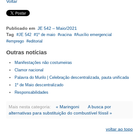
CONSÓRCIOS
Voltar
CAMPANHAS SALARIAIS
COMUNICAÇÃO
Publicado em
JE 542 – Maio/2021
Tag
JE 542
1º de maio
vacina
Auxílio emergencial
PALAVRA DO MURILO
emprego
editorial
NOTÍCIAS
Outras notícias
Manifestações não costumeiras
CONTEÚDO ESPECIAL
Clamor nacional
JORNAL DO ENGENHEIRO
Palavra do Murilo | Celebração descentralizada, pauta unificada
1º de Maio descentralizado
AGENDA
Responsabilidades
SEESP NOTÍCIAS
Mais nesta categoria:
« Maringoni
A busca por
alternativas para substituição do combustível fóssil »
NOTÍCIAS NO WHATSAPP
FOTOS
voltar ao topo