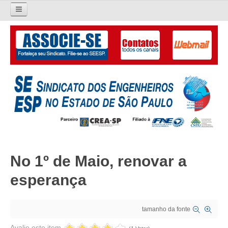
Pesquisar...
O SINDICATO
APRESENTAÇÃO
PALAVRA DO PRESIDENTE
DIRETORIA
DIRETORIA
No 1º de Maio, renovar a
LIVRO GESTÃO 2026-2029
esperança
SUBSEDES SINDICAIS
GALERIA EX-PRESIDENTES
tamanho da fonte
ORGANOGRAMA
Avalie este item