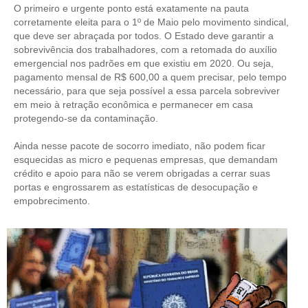
O primeiro e urgente ponto está exatamente na pauta
corretamente eleita para o 1º de Maio pelo movimento sindical,
CONTRIBUIÇÕES
que deve ser abraçada por todos. O Estado deve garantir a
sobrevivência dos trabalhadores, com a retomada do auxílio
CONTRIBUIÇÃO ASSISTENCIAL
emergencial nos padrões em que existiu em 2020. Ou seja,
pagamento mensal de R$ 600,00 a quem precisar, pelo tempo
CONTRIBUIÇÃO ASSOCIATIVA OU ANUIDADE DE SÓCIO
necessário, para que seja possível a essa parcela sobreviver
em meio à retração econômica e permanecer em casa
CONTRIBUIÇÃO SINDICAL URBANA
protegendo-se da contaminação.
REVISÃO DE APOSENTADORIA
Ainda nesse pacote de socorro imediato, não podem ficar
esquecidas as micro e pequenas empresas, que demandam
FGTS EXPURGOS
crédito e apoio para não se verem obrigadas a cerrar suas
portas e engrossarem as estatísticas de desocupação e
FGTS CORREÇÃO
empobrecimento.
LEGISLAÇÃO
LEI 4.950-A/1966 – PISO SALARIAL
LEI 5.194/1966 – REGULAMENTAÇÃO DA PROFISSÃO
LEI 6.496/1977 – ART