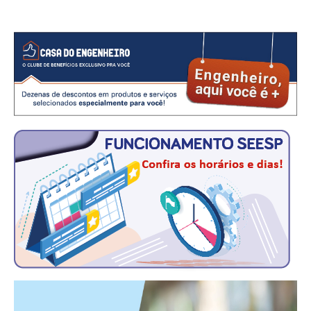
PUBLICAÇÕES
PUBLICIDADE
MANUAL DE REDAÇÃO
RELEASES
CONTATO
CADASTRO
ASSOCIE-SE
ATUALIZAÇÃO CADASTRAL
NÚCLEO JOVEM