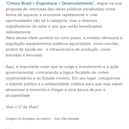
“Cresce Brasil + Engenharia + Desenvolvimento”
, segue na sua
proposta de retomada das obras públicas paralisadas como
CONTATO
forma de aquecer a economia rapidamente e criar
oportunidades não só à categoria, mas a diversos
CURSOS
trabalhadores do setor e aos que serão beneficiados
indiretamente.
ENGENHEIRO EMPREENDEDOR
Além desse efeito positivo no curto prazo, a medida oferecerá à
população equipamentos públicos aguardados, como escolas,
SEESP EDUCAÇÃO
postos de saúde etc., e infraestrutura de produção, como
estradas e ferrovias.
PLATAFORMAS GRATUITAS
Aqui, é importante notar que se exige o investimento e a ação
BENEFÍCIOS
governamental, contrariando a lógica fiscalista de cortes
orçamentários e do Estado mínimo. Em seu lugar, coloquemos
APOSENTADORIA
o espírito público e a solidariedade coletiva para que seja viável
atravessar a tormenta e chegar a uma época de paz e
CONVÊNIOS
prosperidade.
PLANO DE SAÚDE
Viva o 1º de Maio!
SEESPPREV
Imagem do destaque na matéria – Arte: Eliel Almeida