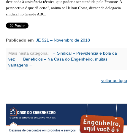
CONSÓRCIOS
destinada à assistência técnica, que poderia ser atendida pelo Promore. A
perspectiva é que dê certo”, anima-se Helton Costa, diretor da delegacia
CAMPANHAS SALARIAIS
sindical no Grande ABC.
COMUNICAÇÃO
PALAVRA DO MURILO
Publicado em
JE 521 – Novembro de 2018
NOTÍCIAS
Mais nesta categoria:
« Sindical – Previdência é bola da
vez
Benefícios – Na Casa do Engenheiro, muitas
CONTEÚDO ESPECIAL
vantagens »
JORNAL DO ENGENHEIRO
voltar ao topo
AGENDA
SEESP NOTÍCIAS
NOTÍCIAS NO WHATSAPP
FOTOS