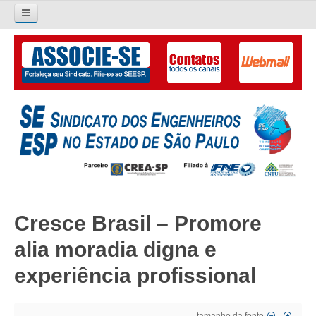
Pesquisar...
O SINDICATO
APRESENTAÇÃO
PALAVRA DO PRESIDENTE
DIRETORIA
DIRETORIA
Cresce Brasil – Promore
LIVRO GESTÃO 2026-2029
alia moradia digna e
SUBSEDES SINDICAIS
experiência profissional
GALERIA EX-PRESIDENTES
ORGANOGRAMA