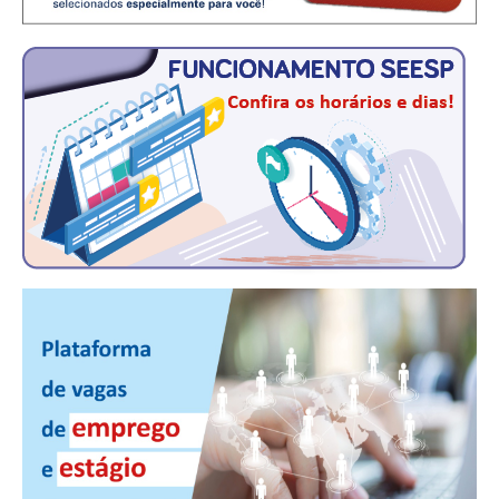
PUBLICAÇÕES
PUBLICIDADE
MANUAL DE REDAÇÃO
RELEASES
CONTATO
CADASTRO
ASSOCIE-SE
ATUALIZAÇÃO CADASTRAL
NÚCLEO JOVEM