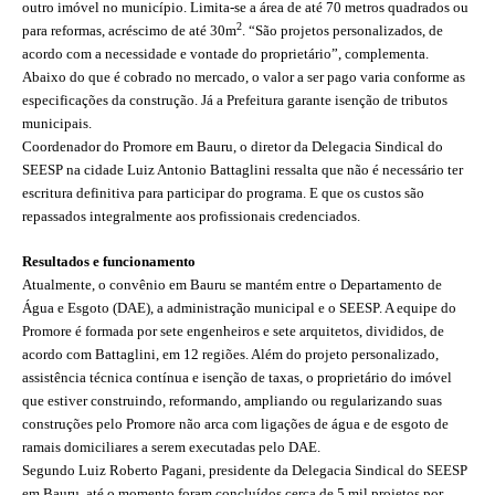
outro imóvel no município. Limita-se a área de até 70 metros quadrados ou
2
para reformas, acréscimo de até 30m
. “São projetos personalizados, de
CONTRIBUIÇÕES
acordo com a necessidade e vontade do proprietário”, complementa.
Abaixo do que é cobrado no mercado, o valor a ser pago varia conforme as
CONTRIBUIÇÃO ASSISTENCIAL
especificações da construção. Já a Prefeitura garante isenção de tributos
municipais.
CONTRIBUIÇÃO ASSOCIATIVA OU ANUIDADE DE SÓCIO
Coordenador do Promore em Bauru, o diretor da Delegacia Sindical do
SEESP na cidade Luiz Antonio Battaglini ressalta que não é necessário ter
CONTRIBUIÇÃO SINDICAL URBANA
escritura definitiva para participar do programa. E que os custos são
repassados integralmente aos profissionais credenciados.
REVISÃO DE APOSENTADORIA
Resultados e funcionamento
FGTS EXPURGOS
Atualmente, o convênio em Bauru se mantém entre o Departamento de
Água e Esgoto (DAE), a administração municipal e o SEESP. A equipe do
FGTS CORREÇÃO
Promore é formada por sete engenheiros e sete arquitetos, divididos, de
acordo com Battaglini, em 12 regiões. Além do projeto personalizado,
LEGISLAÇÃO
assistência técnica contínua e isenção de taxas, o proprietário do imóvel
que estiver construindo, reformando, ampliando ou regularizando suas
LEI 4.950-A/1966 – PISO SALARIAL
construções pelo Promore não arca com ligações de água e de esgoto de
LEI 5.194/1966 – REGULAMENTAÇÃO DA PROFISSÃO
ramais domiciliares a serem executadas pelo DAE.
Segundo Luiz Roberto Pagani, presidente da Delegacia Sindical do SEESP
LEI 6.496/1977 – ART
em Bauru, até o momento foram concluídos cerca de 5 mil projetos por