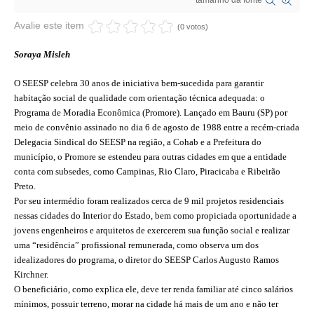
tamanho da fonte
CRESCE BRASIL
Avalie este item
(0 votos)
CONSELHO TECNOLÓGICO
Soraya Misleh
HISTÓRICO E ATUAÇÃO
O SEESP celebra 30 anos de iniciativa bem-sucedida para garantir
habitação social de qualidade com orientação técnica adequada: o
COMPOSIÇÃO
Programa de Moradia Econômica (Promore). Lançado em Bauru (SP) por
meio de convênio assinado no dia 6 de agosto de 1988 entre a recém-criada
CONSELHOS ASSESSORES
Delegacia Sindical do SEESP na região, a Cohab e a Prefeitura do
município, o Promore se estendeu para outras cidades em que a entidade
PERSONALIDADES DA TECNOLOGIA
conta com subsedes, como Campinas, Rio Claro, Piracicaba e Ribeirão
Preto.
NÚCLEO DA MULHER ENGENHEIRA
Por seu intermédio foram realizados cerca de 9 mil projetos residenciais
nessas cidades do Interior do Estado, bem como propiciada oportunidade a
TRANSPARÊNCIA
jovens engenheiros e arquitetos de exercerem sua função social e realizar
uma “residência” profissional remunerada, como observa um dos
JURÍDICO
idealizadores do programa, o diretor do SEESP Carlos Augusto Ramos
Kirchner.
CONSULTORIA
O beneficiário, como explica ele, deve ter renda familiar até cinco salários
mínimos, possuir terreno, morar na cidade há mais de um ano e não ter
ACORDOS, CONVENÇÕES E DISSÍDIOS