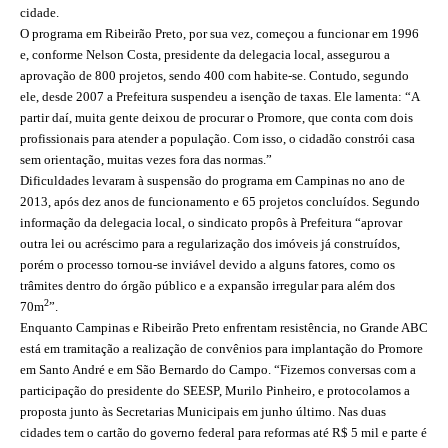
cidade.
O programa em Ribeirão Preto, por sua vez, começou a funcionar em 1996
CONTATO
e, conforme Nelson Costa, presidente da delegacia local, assegurou a
aprovação de 800 projetos, sendo 400 com habite-se. Contudo, segundo
CURSOS
ele, desde 2007 a Prefeitura suspendeu a isenção de taxas. Ele lamenta: “A
partir daí, muita gente deixou de procurar o Promore, que conta com dois
ENGENHEIRO EMPREENDEDOR
profissionais para atender a população. Com isso, o cidadão constrói casa
sem orientação, muitas vezes fora das normas.”
SEESP EDUCAÇÃO
Dificuldades levaram à suspensão do programa em Campinas no ano de
2013, após dez anos de funcionamento e 65 projetos concluí­dos. Segundo
PLATAFORMAS GRATUITAS
informação da delegacia local, o sindicato propôs à Prefeitura “aprovar
BENEFÍCIOS
outra lei ou acréscimo para a regularização dos imóveis já construídos,
porém o processo tornou-se inviável devido a alguns fatores, como os
APOSENTADORIA
trâmites dentro do órgão público e a expansão irregular para além dos
2
70m
”.
CONVÊNIOS
Enquanto Campinas e Ribeirão Preto enfrentam resistência, no Grande ABC
está em tramitação a realização de convênios para implantação do Promore
PLANO DE SAÚDE
em Santo André e em São Bernardo do Campo. “Fizemos conversas com a
participação do presidente do SEESP, Murilo Pinheiro, e protocolamos a
SEESPPREV
proposta junto às Secretarias Municipais em junho último. Nas duas
cidades tem o cartão do governo federal para reformas até R$ 5 mil e parte é