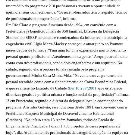
intermédio do programa e 210 profissionais tiveram a oportunidade de
RES 1.002/2002 – CÓDIGO DE ÉTICA
aprimorar seus conhecimentos. “Os recém-formados têm o respaldo técnico
de profissionais com experiência”, informa.
HOMOLOGAÇÕES
Em Rio Claro o programa funciona desde 1994, em convênio com a
Prefeitura, e já beneficiou mais de 850 famílias. Diretora da Delegacia
PISO SALARIAL
Sindical do SEESP na cidade e coordenadora da iniciativa no município, a
engenheira civil Lígia Marta Mackey começou a atuar junto ao Promore
FIQUE POR DENTRO
meses depois de formada. “Para mim foi uma experiência muito boa, tanto
pessoal quanto profissional. Atendemos muita gente.” A equipe atualmente
OPORTUNIDADES
conta com três profissionais, sendo dois engenheiros e um arquiteto. Na
cidade, segundo ela, a procura foi alavancada pelo programa
APRESENTAÇÃO
governamental Minha Casa Minha Vida. “Noventa e nove por cento do
pessoal atendido conta com o financiamento da Caixa Econômica Federal,
EMPREGO E ESTÁGIO
o que se insere no Estatuto da Cidade (
Lei 10.257/2001
, que estabelece
diretrizes gerais de política urbana e função social da propriedade)”, afirma.
CARREIRA
Já em Piracicaba, segundo o diretor da delegacia local e coordenador do
programa, Aristides Galvão, esse funciona desde 1991, em convênio com a
AUTÔNOMOS E SERVIÇOS
Prefeitura e Empresa Municipal de Desenvolvimento Habitacional
(Emdhap). “No início eram 13 recém-formados, todos da Escola de
NEWSLETTER
Engenharia de Piracicaba. Foram 1.750 projetos de casas populares até
hoje”, diz. Atualmente três profissionais da categoria compõem a equipe na
GUIA DAS ENGENHARIAS