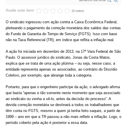
tamanho da fonte
CRESCE BRASIL
Avalie este item
(0 votos)
CONSELHO TECNOLÓGICO
O sindicato ingressou com ação contra a Caixa Econômica Federal,
pleiteando o pagamento da correção monetária dos saldos das contas
HISTÓRICO E ATUAÇÃO
do Fundo de Garantia do Tempo de Serviço (FGTS). Isso com base
não na Taxa Referencial (TR), em índice que reflita a inflação real.
COMPOSIÇÃO
A ação foi iniciada em dezembro de 2013, na 17ª Vara Federal de São
CONSELHOS ASSESSORES
Paulo. O assessor jurídico do sindicato, Jonas da Costa Matos,
explica que se trata de uma ação plúrima – ou seja, nesse caso, a
PERSONALIDADES DA TECNOLOGIA
entidade representa apenas os associados, ao contrário do Dissídio
Coletivo, por exemplo, que abrange toda a categoria.
NÚCLEO DA MULHER ENGENHEIRA
Portanto, para que o engenheiro participe da ação, o advogado afirma
TRANSPARÊNCIA
que basta “apenas e tão somente neste momento que seja associado
ao sindicato ou venha a sê-lo, antes da decisão do processo”. A
JURÍDICO
devida correção monetária se destinará a todos os trabalhadores que
têm conta no FGTS, mesmo a quem já tenha feito saques, a partir de
CONSULTORIA
1999 – ano em que a TR passou a não mais refletir a inflação. Logo, o
período coberto pela ação é posterior a essa data.
ACORDOS, CONVENÇÕES E DISSÍDIOS