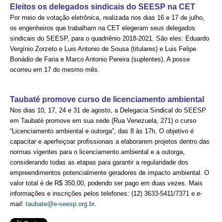
CONSÓRCIOS
Eleitos os delegados sindicais do SEESP na CET
Por meio de votação eletrônica, realizada nos dias 16 e 17 de julho,
CAMPANHAS SALARIAIS
os engenheiros que trabalham na CET elegeram seus delegados
sindicais do SEESP, para o quadriênio 2018-2021. São eles: Eduardo
COMUNICAÇÃO
Vergínio Zorzeto e Luis Antonio de Sousa (titulares) e Luis Felipe
Bonádio de Faria e Marco Antonio Pereira (suplentes). A posse
PALAVRA DO MURILO
ocorreu em 17 do mesmo mês.
NOTÍCIAS
Taubaté promove curso de licenciamento ambiental
CONTEÚDO ESPECIAL
Nos dias 10, 17, 24 e 31 de agosto, a Delegacia Sindical do SEESP
em Taubaté promove em sua sede (Rua Venezuela, 271) o curso
JORNAL DO ENGENHEIRO
“Licenciamento ambiental e outorga”, das 8 às 17h. O objetivo é
capacitar e aperfeiçoar profissionais a elaborarem projetos dentro das
AGENDA
normas vigentes para o licenciamento ambiental e a outorga,
SEESP NOTÍCIAS
considerando todas as etapas para garantir a regularidade dos
empreendimentos potencialmente geradores de impacto ambiental. O
NOTÍCIAS NO WHATSAPP
valor total é de R$ 350,00, podendo ser pago em duas vezes. Mais
informações e inscrições pelos telefones: (12) 3633-5411/7371 e
e-
FOTOS
mail
:
taubate@e-seesp.org.br
.