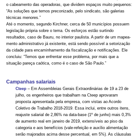
o cabeamento das operadoras, que dividem espaços muito pequenos:
“As soluções que temos preconizado, pelo sindicato, são galerias
RES 1.002/2002 – CÓDIGO DE ÉTICA
técnicas menores.”
Até o momento, segundo Kirchner, cerca de 50 municípios possuem
HOMOLOGAÇÕES
legislação própria sobre o tema. Os esforços estão surtindo
resultados, caso de Bauru, no interior paulista. A partir de um mapea­
PISO SALARIAL
mento administrativo já existente, está sendo possível a setorização
FIQUE POR DENTRO
da cidade para encaminhamento da fiscalização e notificações. Ele
concluiu: “Temos que enfrentar esse problema, por mais que a
OPORTUNIDADES
situação pareça caótica, como é o caso de São Paulo.”
APRESENTAÇÃO
Campanhas salariais
EMPREGO E ESTÁGIO
Cteep
– Em Assembleias Gerais Extraordinárias de 19 a 23 de
julho, os engenheiros que trabalham na Cteep aprovaram
CARREIRA
proposta apresentada pela empresa, com vistas ao Acordo
Coletivo de Trabalho 2018-2019. Essa inclui, entre outros itens,
AUTÔNOMOS E SERVIÇOS
reajuste salarial de 2,86% na data-base (1º de junho) mais 0,3%
de aumento real em janeiro de 2019, extensíveis ao piso da
NEWSLETTER
categoria e aos benefícios (vale-refeição e auxílio alimentação
serão majorados acima desse percentual, em 5%). As cláusulas
GUIA DAS ENGENHARIAS