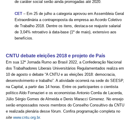
de caráter social serão ainda prorrogadas até 2020.
CONTATO
CET
– Em 25 de julho a categoria aprovou em Assembleia Geral
Extraordinária a contraproposta da empresa ao Acordo Coletivo
CURSOS
de Trabalho 2018. Dentre os itens, destaca-se reajuste salarial
de 3,04% retroativo à data-base (1º de maio), extensivo aos
ENGENHEIRO EMPREENDEDOR
benefícios.
SEESP EDUCAÇÃO
CNTU debate eleições 2018 e projeto de País
PLATAFORMAS GRATUITAS
Em sua 12ª Jornada Rumo ao Brasil 2022, a Confederação Nacional
dos Trabalhadores Liberais Universitários Regulamentados realiza em
BENEFÍCIOS
10 de agosto o debate “A CNTU e as eleições 2018: democracia,
desenvolvimento e trabalho”. A atividade ocorrerá na sede do SEESP,
APOSENTADORIA
na Capital, a partir das 14 horas. Entre os participantes o cientista
político Aldo Fornazieri e os economistas Antonio Corrêa de Lacerda,
CONVÊNIOS
Júlio Sérgio Gomes de Almeida e Denis Maracci Gimenez. No ensejo
serão empossados novos membros do Conselho Consultivo da CNTU
PLANO DE SAÚDE
e realizada plenária desse fórum. Confira programação completa no
site
www.cntu.org.br
.
SEESPPREV