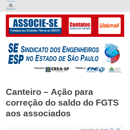
Pesquisar...
O SINDICATO
APRESENTAÇÃO
PALAVRA DO PRESIDENTE
DIRETORIA
DIRETORIA
Canteiro – Ação para
LIVRO GESTÃO 2026-2029
correção do saldo do FGTS
SUBSEDES SINDICAIS
aos associados
GALERIA EX-PRESIDENTES
ORGANOGRAMA