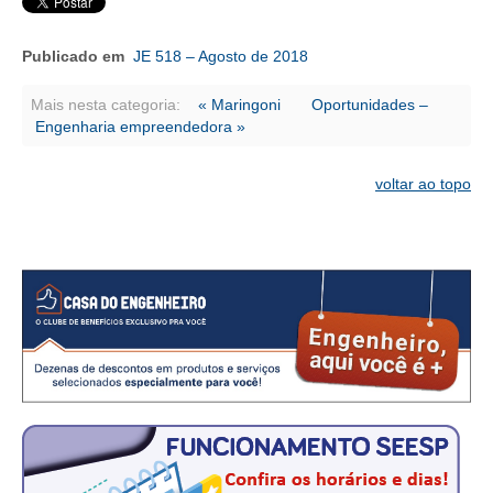
PUBLICAÇÕES
PUBLICIDADE
Publicado em
JE 518 – Agosto de 2018
MANUAL DE REDAÇÃO
Mais nesta categoria:
« Maringoni
Oportunidades –
Engenharia empreendedora »
RELEASES
CONTATO
voltar ao topo
CADASTRO
ASSOCIE-SE
ATUALIZAÇÃO CADASTRAL
NÚCLEO JOVEM