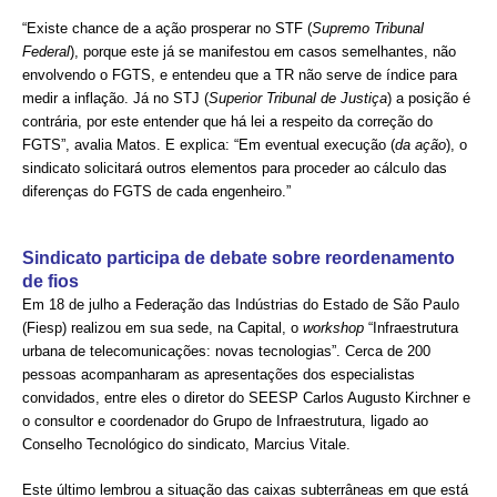
“Existe chance de a ação prosperar no STF (
Supremo Tribunal
CONTRIBUIÇÕES
Federal
), porque este já se manifestou em casos semelhantes, não
envolvendo o FGTS, e entendeu que a TR não serve de índice para
CONTRIBUIÇÃO ASSISTENCIAL
medir a inflação. Já no STJ (
Superior Tribunal de Justiça
) a posição é
contrária, por este entender que há lei a respeito da correção do
CONTRIBUIÇÃO ASSOCIATIVA OU ANUIDADE DE SÓCIO
FGTS”, avalia Matos. E explica: “Em eventual execução (
da ação
), o
sindicato solicitará outros elementos para proceder ao cálculo das
CONTRIBUIÇÃO SINDICAL URBANA
diferenças do FGTS de cada engenheiro.”
REVISÃO DE APOSENTADORIA
Sindicato participa de debate sobre reordenamento
FGTS EXPURGOS
de fios
Em 18 de julho a Federação das Indústrias do Estado de São Paulo
FGTS CORREÇÃO
(Fiesp) realizou em sua sede, na Capital, o
workshop
“Infraestrutura
urbana de telecomunicações: novas tecnologias”. Cerca de 200
LEGISLAÇÃO
pessoas acompanharam as apresentações dos especialistas
convidados, entre eles o diretor do SEESP Carlos Augusto Kirchner e
LEI 4.950-A/1966 – PISO SALARIAL
o consultor e coordenador do Grupo de Infraestrutura, ligado ao
Conselho Tecnológico do sindicato, Marcius Vitale.
LEI 5.194/1966 – REGULAMENTAÇÃO DA PROFISSÃO
Este último lembrou a situação das caixas subterrâneas em que está
LEI 6.496/1977 – ART