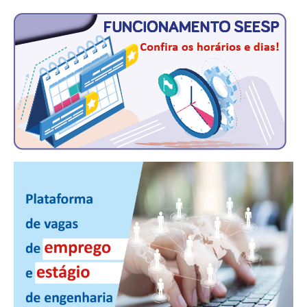
PUBLICAÇÕES
PUBLICIDADE
MANUAL DE REDAÇÃO
RELEASES
CONTATO
CADASTRO
ASSOCIE-SE
ATUALIZAÇÃO CADASTRAL
NÚCLEO JOVEM