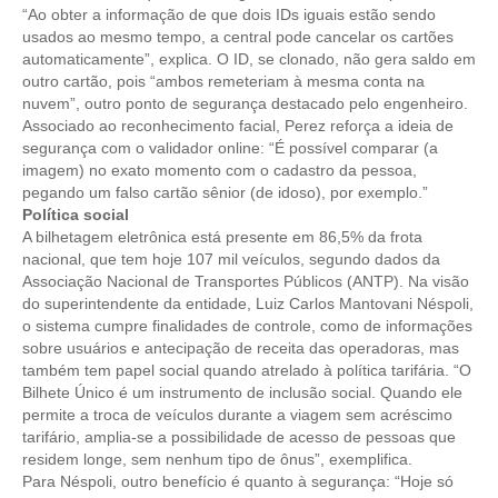
“Ao obter a informação de que dois IDs iguais estão sendo
usados ao mesmo tempo, a central pode cancelar os cartões
CONTATO
automaticamente”, explica. O ID, se clonado, não gera saldo em
outro cartão, pois “ambos remeteriam à mesma conta na
CURSOS
nuvem”, outro ponto de segurança destacado pelo engenheiro.
Associado ao reconhecimento facial, Perez reforça a ideia de
ENGENHEIRO EMPREENDEDOR
segurança com o validador online: “É possível comparar (a
imagem) no exato momento com o cadastro da pessoa,
SEESP EDUCAÇÃO
pegando um falso cartão sênior (de idoso), por exemplo.”
Política social
PLATAFORMAS GRATUITAS
A bilhetagem eletrônica está presente em 86,5% da frota
nacional, que tem hoje 107 mil veículos, segundo dados da
BENEFÍCIOS
Associação Nacional de Transportes Públicos (ANTP). Na visão
do superintendente da entidade, Luiz Carlos Mantovani Néspoli,
APOSENTADORIA
o sistema cumpre finalidades de controle, como de informações
sobre usuários e antecipação de receita das operadoras, mas
CONVÊNIOS
também tem papel social quando atrelado à política tarifária. “O
Bilhete Único é um instrumento de inclusão social. Quando ele
PLANO DE SAÚDE
permite a troca de veículos durante a viagem sem acréscimo
tarifário, amplia-se a possibilidade de acesso de pessoas que
SEESPPREV
residem longe, sem nenhum tipo de ônus”, exemplifica.
Para Néspoli, outro benefício é quanto à segurança: “Hoje só