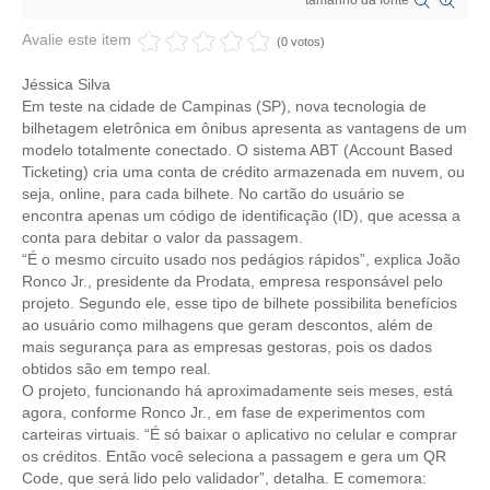
tamanho da fonte
CRESCE BRASIL
Avalie este item
(0 votos)
CONSELHO TECNOLÓGICO
Jéssica Silva
Em teste na cidade de Campinas (SP), nova tecnologia de
HISTÓRICO E ATUAÇÃO
bilhetagem eletrônica em ônibus apresenta as vantagens de um
modelo totalmente conectado. O sistema ABT (Account Based
Ticketing) cria uma conta de crédito armazenada em nuvem, ou
COMPOSIÇÃO
seja, online, para cada bilhete. No cartão do usuário se
encontra apenas um código de identificação (ID), que acessa a
CONSELHOS ASSESSORES
conta para debitar o valor da passagem.
“É o mesmo circuito usado nos pedágios rápidos”, explica João
PERSONALIDADES DA TECNOLOGIA
Ronco Jr., presidente da Prodata, empresa responsável pelo
projeto. Segundo ele, esse tipo de bilhete possibilita benefícios
NÚCLEO DA MULHER ENGENHEIRA
ao usuário como milhagens que geram descontos, além de
mais segurança para as empresas gestoras, pois os dados
TRANSPARÊNCIA
obtidos são em tempo real.
O projeto, funcionando há aproximadamente seis meses, está
JURÍDICO
agora, conforme Ronco Jr., em fase de experimentos com
carteiras virtuais. “É só baixar o aplicativo no celular e comprar
CONSULTORIA
os créditos. Então você seleciona a passagem e gera um QR
Code, que será lido pelo validador”, detalha. E comemora:
ACORDOS, CONVENÇÕES E DISSÍDIOS