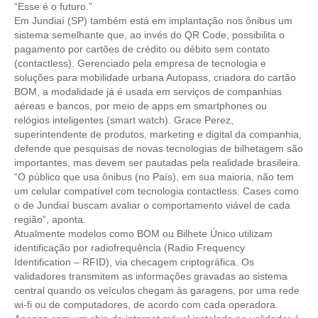
“Esse é o futuro.”
Em Jundiaí (SP) também está em implantação nos ônibus um
CONTRIBUIÇÕES
sistema semelhante que, ao invés do QR Code, possibilita o
pagamento por cartões de crédito ou débito sem contato
CONTRIBUIÇÃO ASSISTENCIAL
(contactless). Gerenciado pela empresa de tecnologia e
soluções para mobilidade urbana Autopass, criadora do cartão
CONTRIBUIÇÃO ASSOCIATIVA OU ANUIDADE DE SÓCIO
BOM, a modalidade já é usada em serviços de companhias
aéreas e bancos, por meio de apps em smartphones ou
CONTRIBUIÇÃO SINDICAL URBANA
relógios inteligentes (smart watch). Grace Perez,
superintendente de produtos, marketing e digital da companhia,
REVISÃO DE APOSENTADORIA
defende que pesquisas de novas tecnologias de bilhetagem são
importantes, mas devem ser pautadas pela realidade brasileira.
FGTS EXPURGOS
“O público que usa ônibus (no País), em sua maioria, não tem
um celular compatível com tecnologia contactless. Cases como
FGTS CORREÇÃO
o de Jundiaí buscam avaliar o comportamento viável de cada
região”, aponta.
LEGISLAÇÃO
Atualmente modelos como BOM ou Bilhete Único utilizam
identificação por radiofrequência (Radio Frequency
LEI 4.950-A/1966 – PISO SALARIAL
Identification – RFID), via checagem criptográfica. Os
validadores transmitem as informações gravadas ao sistema
LEI 5.194/1966 – REGULAMENTAÇÃO DA PROFISSÃO
central quando os veículos chegam às garagens, por uma rede
wi-fi ou de computadores, de acordo com cada operadora.
LEI 6.496/1977 – ART