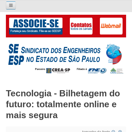
Pesquisar...
O SINDICATO
APRESENTAÇÃO
PALAVRA DO PRESIDENTE
DIRETORIA
DIRETORIA
Tecnologia - Bilhetagem do
LIVRO GESTÃO 2026-2029
futuro: totalmente online e
SUBSEDES SINDICAIS
mais segura
GALERIA EX-PRESIDENTES
ORGANOGRAMA