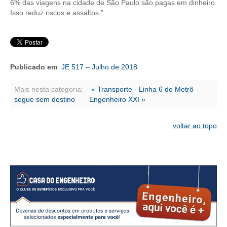
CONSÓRCIOS
6% das viagens na cidade de São Paulo são pagas em dinheiro.
Isso reduz riscos e assaltos.”
CAMPANHAS SALARIAIS
COMUNICAÇÃO
PALAVRA DO MURILO
Publicado em
JE 517 – Julho de 2018
NOTÍCIAS
Mais nesta categoria:
« Transporte - Linha 6 do Metrô
segue sem destino
Engenheiro XXI »
CONTEÚDO ESPECIAL
JORNAL DO ENGENHEIRO
voltar ao topo
AGENDA
SEESP NOTÍCIAS
NOTÍCIAS NO WHATSAPP
FOTOS