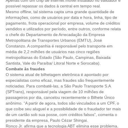
Apenas com um chip de internet móvel instalado no validador é
possível repassar os dados à central em tempo real.
RES 1.002/2002 – CÓDIGO DE ÉTICA
Mesmo offline, tal sistema capta uma grande quantidade de
informações, como de usuários por data e hora, linha, tipo de
HOMOLOGAÇÕES
pagamento, frota operacional por empresa, volume de créditos
vendidos e utilizados por período, entre outros, conforme relata
PISO SALARIAL
o chefe do Departamento de Arrecadação da Empresa
Metropolitana de Transportes Urbanos (EMTU), José
Constanzo. A companhia é responsável pelo transporte em
FIQUE POR DENTRO
média de 2,2 milhões de usuários nas cinco regiões
metropolitanas do Estado (São Paulo, Campinas, Baixada
OPORTUNIDADES
Santista, Vale do Paraíba/ Litoral Norte e Sorocaba).
Combate às fraudes
APRESENTAÇÃO
O sistema atual de bilhetagem eletrônica é apontado por
especialistas como eficaz, mas fraudes são frequentemente
EMPREGO E ESTÁGIO
noticiadas. Para combatê-las, a São Paulo Transporte S.A
(SPTrans), responsável pela viagem de 10 milhões de
CARREIRA
passageiros por dia, cancelou recentemente o Bilhete Único
anônimo. “A partir de agora, todos são vinculados a um CPF, o
AUTÔNOMOS E SERVIÇOS
que coíbe seu aluguel e a possibilidade de o fraudador ter mais
de um cartão sob sua posse, com créditos falsos”, comenta o
NEWSLETTER
presidente da empresa, Paulo Cézar Shingai.
Ronco Jr. afirma que a tecnologia ABT elimina esse problema.
GUIA DAS ENGENHARIAS