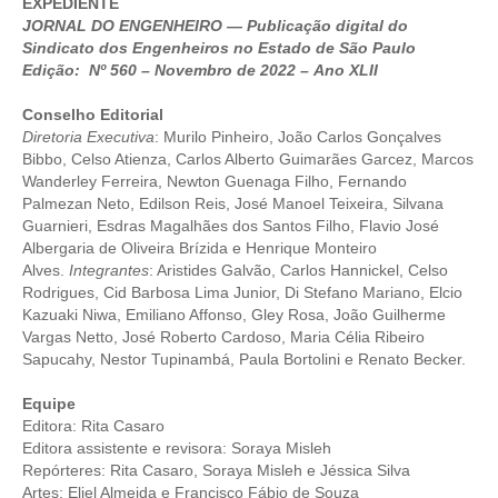
EXPEDIENTE
JORNAL DO ENGENHEIRO — Publicação digital do
CRESCE BRASIL
Sindicato dos Engenheiros no Estado de São Paulo
Edição: Nº 560 – Novembro de 2022 – Ano XLII
CONSELHO TECNOLÓGICO
Conselho Editorial
HISTÓRICO E ATUAÇÃO
Diretoria Executiva
: Murilo Pinheiro, João Carlos Gonçalves
Bibbo, Celso Atienza, Carlos Alberto Guimarães Garcez, Marcos
COMPOSIÇÃO
Wanderley Ferreira, Newton Guenaga Filho, Fernando
Palmezan Neto, Edilson Reis, José Manoel Teixeira, Silvana
CONSELHOS ASSESSORES
Guarnieri, Esdras Magalhães dos Santos Filho, Flavio José
Albergaria de Oliveira Brízida e Henrique Monteiro
PERSONALIDADES DA TECNOLOGIA
Alves.
Integrantes
: Aristides Galvão, Carlos Hannickel, Celso
Rodrigues, Cid Barbosa Lima Junior, Di Stefano Mariano, Elcio
NÚCLEO DA MULHER ENGENHEIRA
Kazuaki Niwa, Emiliano Affonso, Gley Rosa, João Guilherme
Vargas Netto, José Roberto Cardoso, Maria Célia Ribeiro
TRANSPARÊNCIA
Sapucahy, Nestor Tupinambá, Paula Bortolini e Renato Becker.
JURÍDICO
Equipe
Editora: Rita Casaro
CONSULTORIA
Editora assistente e revisora: Soraya Misleh
Repórteres: Rita Casaro, Soraya Misleh e Jéssica Silva
Artes: Eliel Almeida e Francisco Fábio de Souza
ACORDOS, CONVENÇÕES E DISSÍDIOS