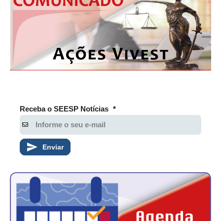
CONSÓRCIOS
CAMPANHAS SALARIAIS
COMUNICAÇÃO
PALAVRA DO MURILO
NOTÍCIAS
CONTEÚDO ESPECIAL
Receba o SEESP Notícias
*
JORNAL DO ENGENHEIRO
AGENDA
Enviar
SEESP NOTÍCIAS
NOTÍCIAS NO WHATSAPP
FOTOS