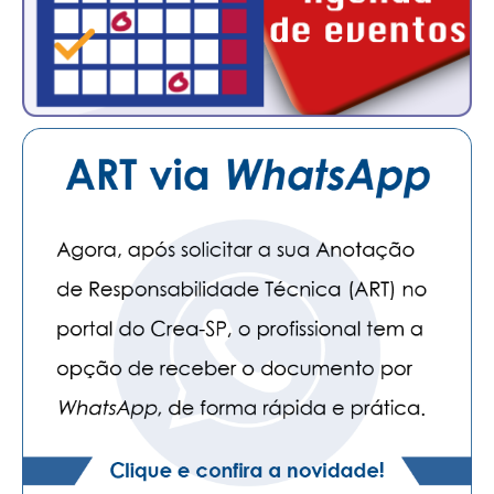
PUBLICAÇÕES
PUBLICIDADE
MANUAL DE REDAÇÃO
RELEASES
CONTATO
CADASTRO
ASSOCIE-SE
ATUALIZAÇÃO CADASTRAL
NÚCLEO JOVEM