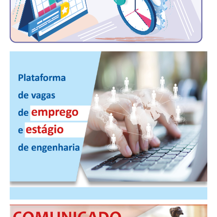
CONTATO
CURSOS
ENGENHEIRO EMPREENDEDOR
SEESP EDUCAÇÃO
PLATAFORMAS GRATUITAS
BENEFÍCIOS
APOSENTADORIA
CONVÊNIOS
PLANO DE SAÚDE
SEESPPREV