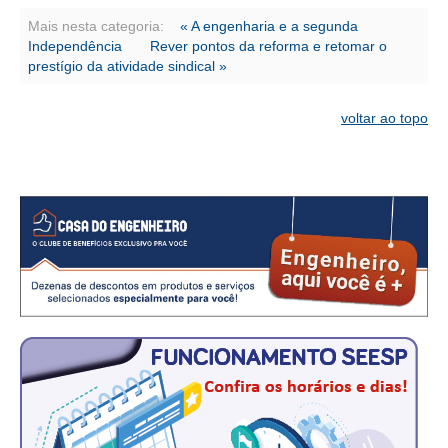
Mais nesta categoria:
« A engenharia e a segunda
RES 1.002/2002 – CÓDIGO DE ÉTICA
Independência
Rever pontos da reforma e retomar o
prestígio da atividade sindical »
HOMOLOGAÇÕES
voltar ao topo
PISO SALARIAL
FIQUE POR DENTRO
OPORTUNIDADES
APRESENTAÇÃO
EMPREGO E ESTÁGIO
CARREIRA
AUTÔNOMOS E SERVIÇOS
NEWSLETTER
GUIA DAS ENGENHARIAS