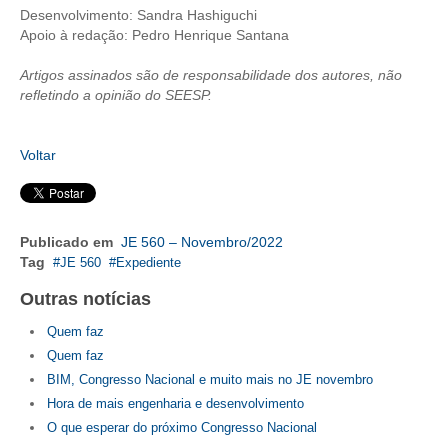
Desenvolvimento: Sandra Hashiguchi
Apoio à redação: Pedro Henrique Santana
CONTRIBUIÇÕES
Artigos assinados são de responsabilidade dos autores, não
CONTRIBUIÇÃO ASSISTENCIAL
refletindo a opinião do SEESP.
CONTRIBUIÇÃO ASSOCIATIVA OU ANUIDADE DE SÓCIO
Voltar
CONTRIBUIÇÃO SINDICAL URBANA
REVISÃO DE APOSENTADORIA
FGTS EXPURGOS
Publicado em
JE 560 – Novembro/2022
Tag
JE 560
Expediente
FGTS CORREÇÃO
Outras notícias
LEGISLAÇÃO
Quem faz
Quem faz
LEI 4.950-A/1966 – PISO SALARIAL
BIM, Congresso Nacional e muito mais no JE novembro
Hora de mais engenharia e desenvolvimento
LEI 5.194/1966 – REGULAMENTAÇÃO DA PROFISSÃO
O que esperar do próximo Congresso Nacional
LEI 6.496/1977 – ART