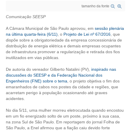
tamanho da fonte
CRESCE BRASIL
Comunicação SEESP
CONSELHO TECNOLÓGICO
A Câmara Municipal de São Paulo aprovou, em
sessão plenária
HISTÓRICO E ATUAÇÃO
na última quarta-feira (6/11)
, o
Projeto de Lei nº 67/2016
, que
dispõe sobre a obrigatoriedade da empresa concessionária de
distribuição de energia elétrica e demais empresas ocupantes
COMPOSIÇÃO
de infraestrutura promover a regularização e retirada dos fios
inutilizados em vias públicas.
CONSELHOS ASSESSORES
De autoria do vereador Gilberto Natalini (PV),
inspirado nas
PERSONALIDADES DA TECNOLOGIA
discussões do SEESP e da Federação Nacional dos
Engenheiros (FNE) sobre o tema
, o projeto objetiva o fim dos
NÚCLEO DA MULHER ENGENHEIRA
emaranhados de cabos nos postes da cidade e regiões, que
acarretam perigo à população ocasionando até graves
TRANSPARÊNCIA
acidentes.
JURÍDICO
No dia 5/11, uma mulher morreu eletrocutada quando encostou
em um fio energizado solto de um poste, próximo à sua casa,
CONSULTORIA
na zona Sul de São Paulo. Em reportagem do jornal Folha de
São Paulo, a Enel afirmou que a fiação caiu devido forte
ACORDOS, CONVENÇÕES E DISSÍDIOS