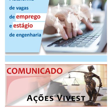
CONSÓRCIOS
CAMPANHAS SALARIAIS
COMUNICAÇÃO
PALAVRA DO MURILO
NOTÍCIAS
CONTEÚDO ESPECIAL
JORNAL DO ENGENHEIRO
AGENDA
SEESP NOTÍCIAS
NOTÍCIAS NO WHATSAPP
FOTOS