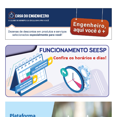
CONTATO
CURSOS
ENGENHEIRO EMPREENDEDOR
SEESP EDUCAÇÃO
PLATAFORMAS GRATUITAS
BENEFÍCIOS
APOSENTADORIA
CONVÊNIOS
PLANO DE SAÚDE
SEESPPREV