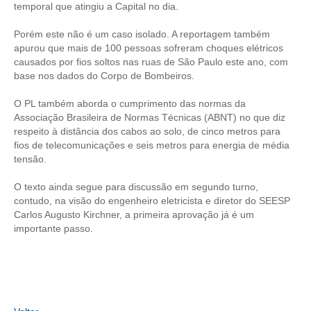
temporal que atingiu a Capital no dia.
CONTRIBUIÇÕES
Porém este não é um caso isolado. A reportagem também
apurou que mais de 100 pessoas sofreram choques elétricos
CONTRIBUIÇÃO ASSISTENCIAL
causados por fios soltos nas ruas de São Paulo este ano, com
base nos dados do Corpo de Bombeiros.
CONTRIBUIÇÃO ASSOCIATIVA OU ANUIDADE DE SÓCIO
O PL também aborda o cumprimento das normas da
CONTRIBUIÇÃO SINDICAL URBANA
Associação Brasileira de Normas Técnicas (ABNT) no que diz
respeito à distância dos cabos ao solo, de cinco metros para
REVISÃO DE APOSENTADORIA
fios de telecomunicações e seis metros para energia de média
tensão.
FGTS EXPURGOS
O texto ainda segue para discussão em segundo turno,
FGTS CORREÇÃO
contudo, na visão do engenheiro eletricista e diretor do SEESP
Carlos Augusto Kirchner, a primeira aprovação já é um
LEGISLAÇÃO
importante passo.
LEI 4.950-A/1966 – PISO SALARIAL
LEI 5.194/1966 – REGULAMENTAÇÃO DA PROFISSÃO
LEI 6.496/1977 – ART