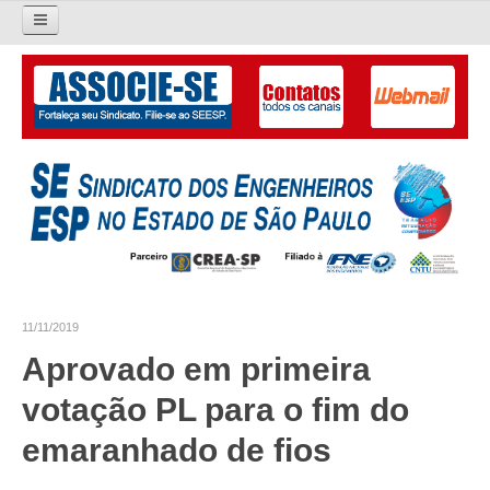
Pesquisar...
O SINDICATO
APRESENTAÇÃO
PALAVRA DO PRESIDENTE
DIRETORIA
DIRETORIA
11/11/2019
LIVRO GESTÃO 2026-2029
Aprovado em primeira
SUBSEDES SINDICAIS
votação PL para o fim do
GALERIA EX-PRESIDENTES
emaranhado de fios
ORGANOGRAMA