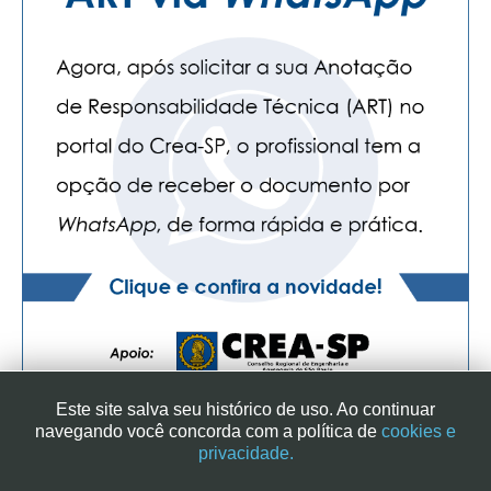
Este site salva seu histórico de uso. Ao continuar
navegando você concorda com a política de
cookies e
privacidade.
SINDICATO DOS ENGENHEIROS NO ESTADO DE SÃO PAULO
| RUA GENEBRA, 25 - CEP 01316-901 - SÃO PAULO/SP - BRASIL